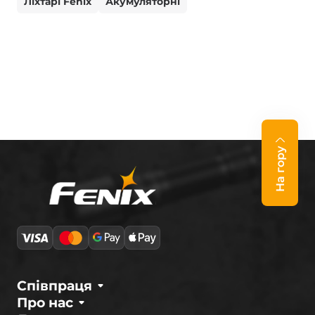
Ліхтарі Fenix
Акумуляторні
На гору
Співпраця
Про нас