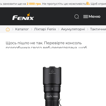
замовити ще на
2 000 грн
. Не пропустіть цю можливість!
Щоб отрима
Меню
Каталог
Ліхтарі Fenix
Акумуляторні
Тактични
Щось пішло не так. Перевірте консоль
розробника свого веб-переглядача, щоб
дізнатися більше.