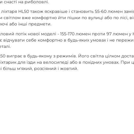
и снасті на риболовлі.
іхтаря HL50 також яскравіше і становить 55-60 люмен замі
им світлом вже комфортно йти пішки по вулиці або по лісі, 
лючі або інші предмети.
овий потік нової моделі - 155-170 люмен проти 97 люмен у H
є відчувати себе комфортно в будь-яких умовах і не пережи
талі.
L50 виграє в будь-якому з режимів. Його світла цілком дост
хтарик для їзди на велосипеді або в похідних умовах. При 
і більш м'який, розсіяний і жовтий.