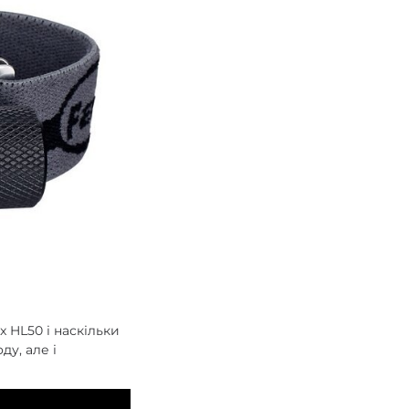
x HL50 і наскільки
ду, але і