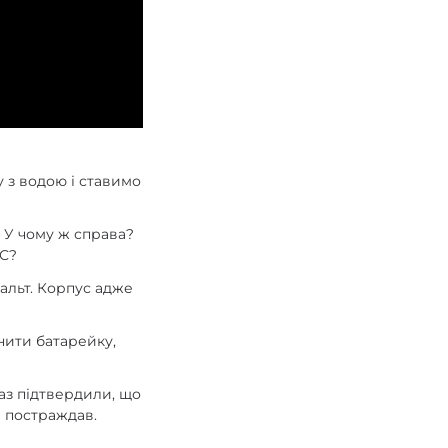
у з водою і ставимо
 У чому ж справа?
°С?
альт. Корпус адже
нити батарейку,
раз підтвердили, що
е постраждав.