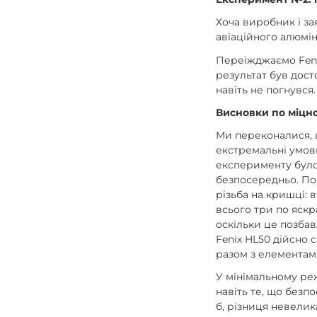
Хоча виробник і за
авіаційного алюмін
Переїжджаємо Feni
результат був досто
навіть не погнувся.
Висновки по міцнос
Ми переконалися, щ
екстремальні умови
експерименту було 
безпосередньо. По
різьба на кришці: 
всього три по яскр
оскільки це позбав
Fenix HL50 дійсно 
разом з елементам
У мінімальному реж
навіть те, що безп
б, різниця невелик