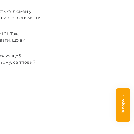
сть 47 люмен у
він може допомогти
L21. Така
вати, що ви
атньо, щоб
цьому, світловий
На гору