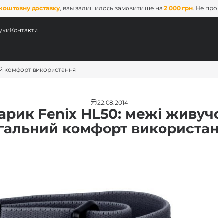
коштовну доставку
, вам залишилось замовити ще на
2 000 грн
. Не пр
уки
Контакти
ний комфорт використання
22.08.2014
арик Fenix HL50: межі живучо
гальний комфорт використа
ових
x