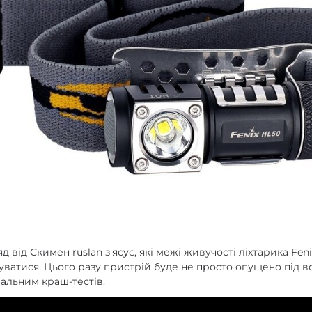
enix
арів
 від Скимен ruslan з'ясує, які межі живучості ліхтарика Feni
ватися. Цього разу пристрій буде не просто опущено під во
мальним краш-тестів.