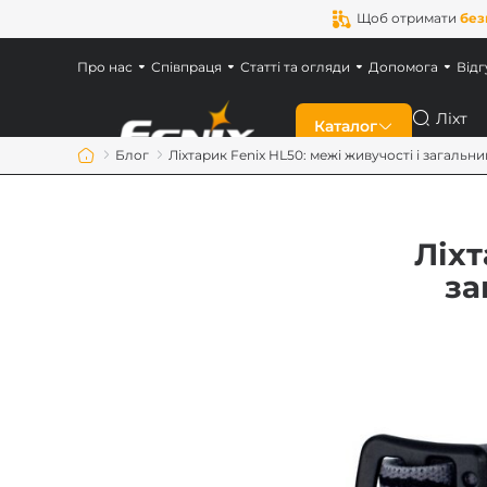
Щоб отримати
без
Про нас
Співпраця
Статті та огляди
Допомога
Відг
Пошук
Каталог
Блог
Ліхтарик Fenix HL50: межі живучості і загаль
Знижки
Ліхт
Новинки
за
Ліхтарі Fenix
Ліхтарі для військ
Акумулятори Feni