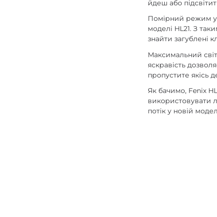
йдеш або підсвітит
Помірний режим у л
моделі HL21. З так
знайти загублені к
Максимальний світл
яскравість дозволя
пропустите якісь де
Як бачимо, Fenix H
використовувати лі
потік у новій модел