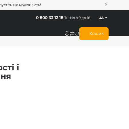
опустіть цю можливість!
0 800 33 12 18
Пн-Нд з 9 до 18
UA
Кошик
сті і
ння