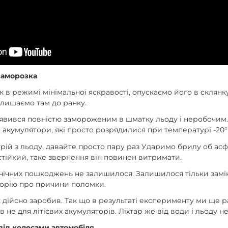
заморозка
 в режимі мінімальної яскравості, опускаємо його в склянк
алишаємо там до ранку.
иявився повністю замороженим в шматку льоду і неробочим.
 акумулятори, які просто розрядилися при температурі -20
рій з льоду, давайте просто пару раз Ударимо брилу об асф
стійкий, таке звернення він повинен витримати.
ханічних пошкоджень не залишилося. Залишилося тільки замі
орію про причини поломки.
к дійсно заробив. Так що в результаті експерименту ми ще 
в не для літієвих акумуляторів. Ліхтар же від води і льоду н
під колесами автомобіля