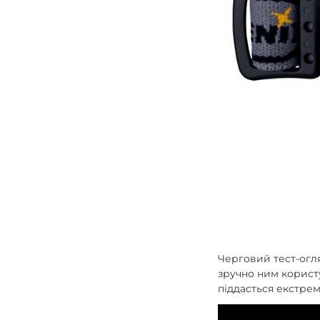
Зарядні пристрої F
Аксесуари для ліхт
Черговий тест-огляд
зручно ним користу
піддасться екстре