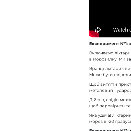
Експеримент №1: 
Включаємо ліхтарик
в морозилку. Ми з
Вранці ліхтарик в
Може бути підвели
Щоб витягти прист
металевий і ударо
Дійсно, слідів ме
щоб перевірити те
Яка удача! Ліхтари
мороз в -20 градусі
Експеримент №2: 