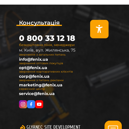
Консультація
0 800 33 12 18
безкоштовна лінія, менеджери
м. Київ, вул. Жилянська, 75
звернення з загальних питань
info@fenix.ua
звернення оптових покупців
opt@fenix.ua
звернення корпоративних клієнтів
corp@fenix.ua
звернення з питань реклами
marketing@fenix.ua
сервісний центр
service@fenix.ua
GLYANEC: SITE DEVELOPMENT