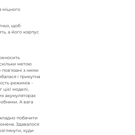
з міцного
тньо, щоб
ить, а його корпус
ереносить
оскільки метою
 пов'язані з ними
балася і трикутна
кість режимів -
 цієї моделі,
них акумуляторах
робники. А вага
складно побачити
люмена. Здавалося
озглянути, куди