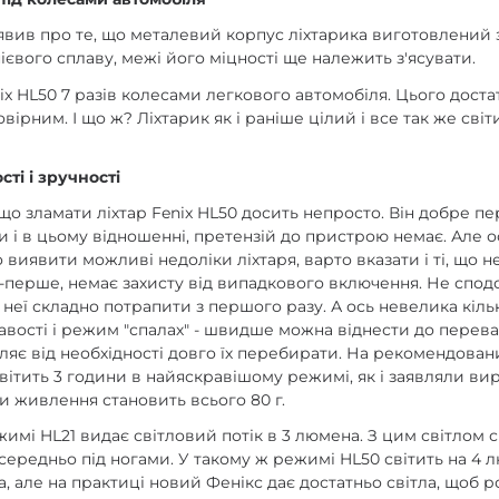
явив про те, що металевий корпус ліхтарика виготовлений 
ієвого сплаву, межі його міцності ще належить з'ясувати.
x HL50 7 разів колесами легкового автомобіля. Цього доста
вірним. І що ж? Ліхтарик як і раніше цілий і все так же світ
ті і зручності
о зламати ліхтар Fenix HL50 досить непросто. Він добре п
 і в цьому відношенні, претензій до пристрою немає. Але 
виявити можливі недоліки ліхтаря, варто вказати і ті, що не
-перше, немає захисту від випадкового включення. Не сподо
в неї складно потрапити з першого разу. А ось невелика кіль
авості і режим "спалах" - швидше можна віднести до переваг
ляє від необхідності довго їх перебирати. На рекомендова
світить 3 години в найяскравішому режимі, як і заявляли ви
и живлення становить всього 80 г.
имі HL21 видає світловий потік в 3 люмена. З цим світлом 
осередньо під ногами. У такому ж режимі HL50 світить на 4 
а, але на практиці новий Фенікс дає достатньо світла, щоб р