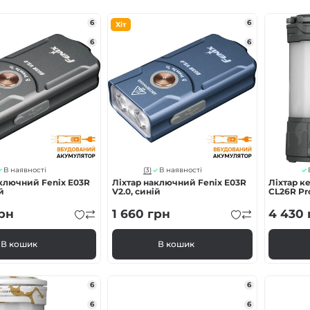
enix
6
6
Хіт
6
6
арів
(3)
В наявності
В наявності
аключний Fenix E03R
Ліхтар наключний Fenix E03R
Ліхтар к
й
V2.0, синій
CL26R Pr
рн
1 660
грн
4 430
В кошик
В кошик
6
6
6
6