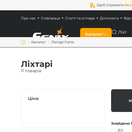
Щоб отримати
без
Про нас
Співпраця
Статті та огляди
Допомога
Відг
Пошук
Каталог
Каталог
Ліхтарі Fenix
Знижки
Ліхтарі
Новинки
11 товарів
Ліхтарі Fenix
Ціна:
Н
Ліхтарі для військ
Акумулятори Feni
Знайдено 1
Хіт