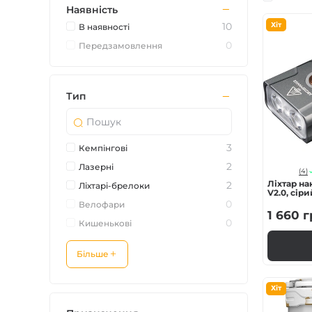
Наявність
Зарядні пристрої F
10
Хіт
В наявностi
0
Передзамовлення
Аксесуари для ліхт
Тип
3
Кемпінгові
2
Лазерні
(4)
Ліхтар н
2
Ліхтарі-брелоки
V2.0, сіри
0
Велофари
1 660
г
0
Кишенькові
Більше
Хіт