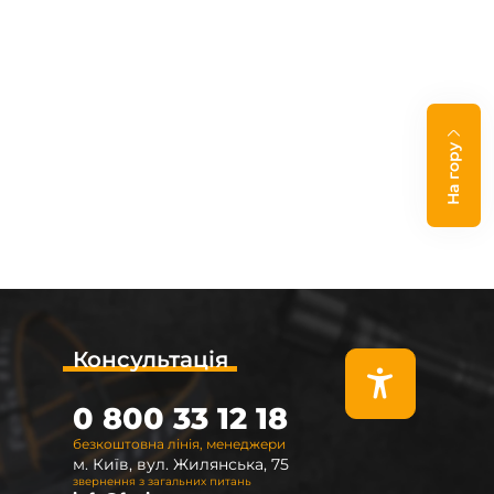
На гору
Консультація
0 800 33 12 18
безкоштовна лінія, менеджери
м. Київ, вул. Жилянська, 75
звернення з загальних питань