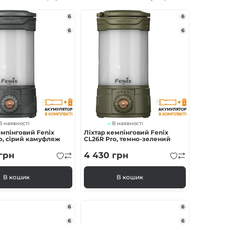
6
6
6
6
В наявності
В наявності
емпінговий Fenix
Ліхтар кемпінговий Fenix
o, сірий камуфляж
CL26R Pro, темно-зелений
грн
4 430
грн
В кошик
В кошик
6
6
6
6