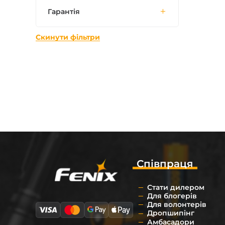
Гарантія
Скинути фільтри
Співпраця
Стати дилером
Для блогерів
Для волонтерів
Дропшипінг
Амбасадори