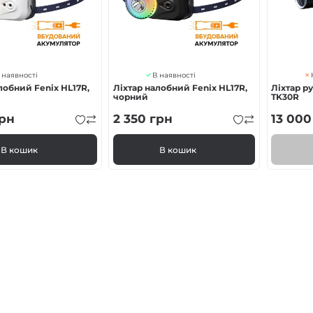
 наявності
В наявності
лобний Fenix HL17R,
Ліхтар налобний Fenix HL17R,
Ліхтар р
чорний
TK30R
рн
2 350
грн
13 000
В кошик
В кошик