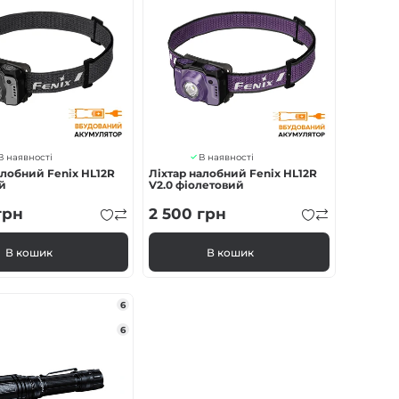
В наявності
В наявності
алобний Fenix HL12R
Ліхтар налобний Fenix HL12R
ий
V2.0 фіолетовий
грн
2 500
грн
В кошик
В кошик
6
6