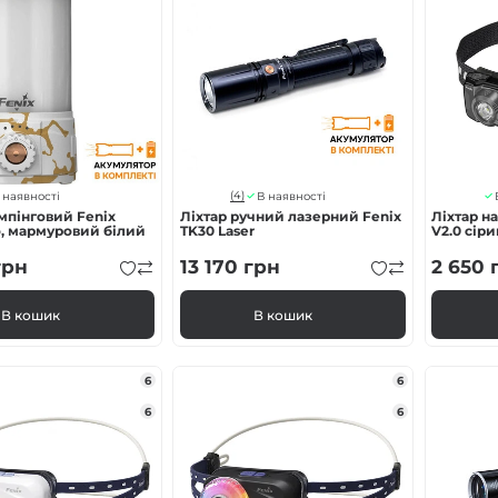
(4)
 наявності
В наявності
мпінговий Fenix
Ліхтар ручний лазерний Fenix
Ліхтар н
o, мармуровий білий
TK30 Laser
V2.0 сір
рн
13 170
грн
2 650
В кошик
В кошик
6
6
6
6