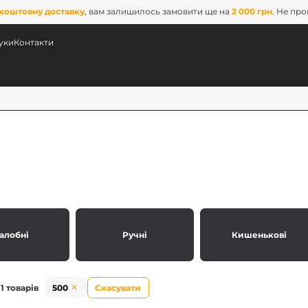
коштовну доставку
, вам залишилось замовити ще на
2 000 грн
. Не пр
уки
Контакти
алобні
Ручні
Кишенькові
ових
x
1 товарів
500
Скасувати