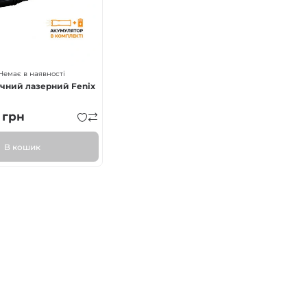
Немає в наявності
учний лазерний Fenix
грн
В кошик