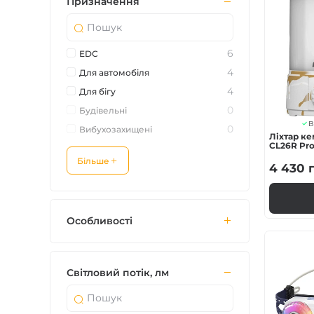
Призначення
6
EDC
4
Для автомобіля
4
Для бігу
0
Будівельні
В
0
Вибухозахищені
Ліхтар ке
CL26R Pr
Більше
4 430
г
Особливості
Світловий потік, лм