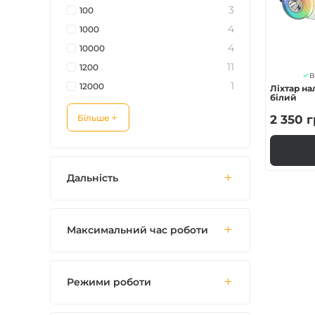
3
100
4
1000
4
10000
11
1200
В
1
12000
Ліхтар на
білий
Більше
2 350
г
Дальність
Максимальний час роботи
Режими роботи