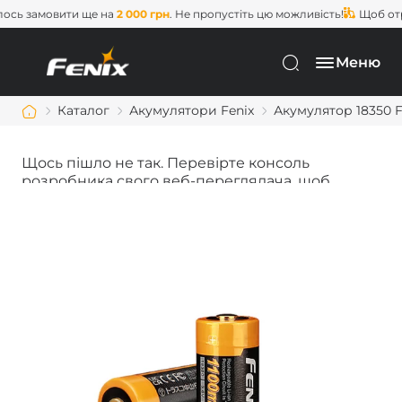
сь замовити ще на
2 000 грн
. Не пропустіть цю можливість!
Щоб отри
Меню
Каталог
Акумулятори Fenix
Акумулятор 18350 F
Щось пішло не так. Перевірте консоль
розробника свого веб-переглядача, щоб
дізнатися більше.