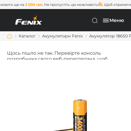
вити ще на
2 000 грн
. Не пропустіть цю можливість!
Щоб отримати
бе
Меню
Каталог
Акумулятори Fenix
Акумулятор 18650 F
Щось пішло не так. Перевірте консоль
розробника свого веб-переглядача, щоб
дізнатися більше.