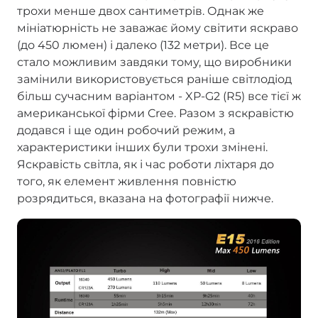
трохи менше двох сантиметрів. Однак же
мініатюрність не заважає йому світити яскраво
(до 450 люмен) і далеко (132 метри). Все це
стало можливим завдяки тому, що виробники
замінили використовується раніше світлодіод
більш сучасним варіантом - XP-G2 (R5) все тієї ж
американської фірми Cree. Разом з яскравістю
додався і ще один робочий режим, а
характеристики інших були трохи змінені.
Яскравість світла, як і час роботи ліхтаря до
того, як елемент живлення повністю
розрядиться, вказана на фотографії нижче.