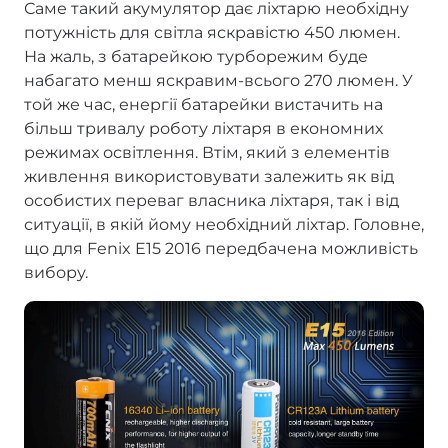
Саме такий акумулятор дає ліхтарю необхідну
потужність для світла яскравістю 450 люмен.
На жаль, з батарейкою турборежим буде
набагато менш яскравим-всього 270 люмен. У
той же час, енергії батарейки вистачить на
більш тривалу роботу ліхтаря в економних
режимах освітлення. Втім, який з елементів
живлення використовувати залежить як від
особистих переваг власника ліхтаря, так і від
ситуації, в якій йому необхідний ліхтар. Головне,
що для Fenix E15 2016 передбачена можливість
вибору.