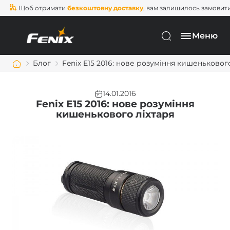
об отримати
безкоштовну доставку
, вам залишилось замовити ще на
Меню
Блог
​Fenix E15 2016: нове розуміння кишеньковог
14.01.2016
​Fenix E15 2016: нове розуміння
кишенькового ліхтаря