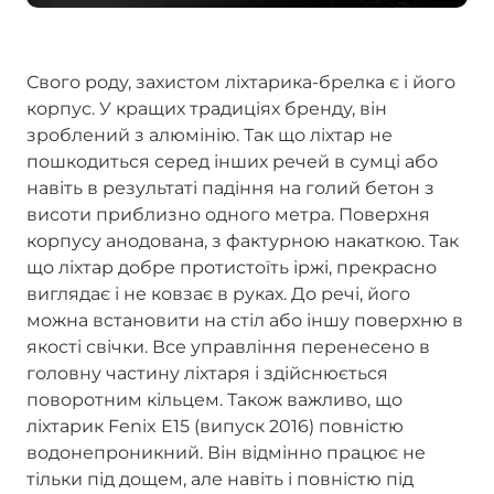
Свого роду, захистом ліхтарика-брелка є і його
корпус. У кращих традиціях бренду, він
зроблений з алюмінію. Так що ліхтар не
пошкодиться серед інших речей в сумці або
навіть в результаті падіння на голий бетон з
висоти приблизно одного метра. Поверхня
корпусу анодована, з фактурною накаткою. Так
що ліхтар добре протистоїть іржі, прекрасно
виглядає і не ковзає в руках. До речі, його
можна встановити на стіл або іншу поверхню в
якості свічки. Все управління перенесено в
головну частину ліхтаря і здійснюється
поворотним кільцем. Також важливо, що
ліхтарик Fenix E15 (випуск 2016) повністю
водонепроникний. Він відмінно працює не
тільки під дощем, але навіть і повністю під