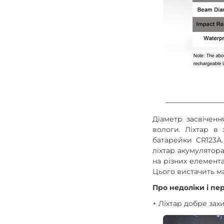
Діаметр засвіченн
вологи. Ліхтар в
батарейки CR123А.
ліхтар акумулятор
на різних елемента
Цього вистачить м
Про недоліки і пе
+ Ліхтар добре зах