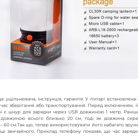
це ущільнювача, інструкція, гарантія. У ліхтарі встановлена
 час зберігання або транспортування. Перед включенням, її
і є шнур для зарядки через USB довжиною 1 метр. Раніш
довжиною всього близько 20 см, тоді як довжина сере
 60 см.Так що, тепер використовувати його набагато зручн
вщі звичайного. Приклад телефону показав, що час заряд