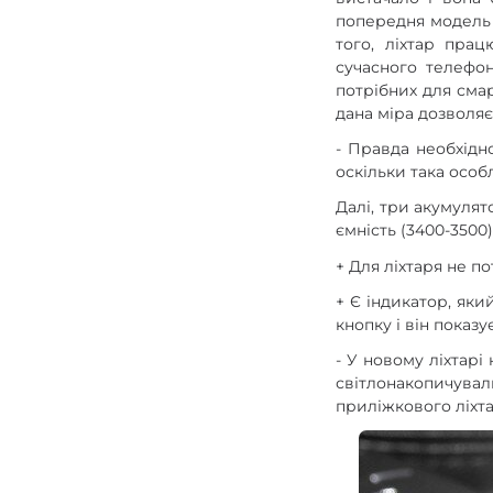
попередня модель 
того, ліхтар пра
сучасного телефон
потрібних для смар
дана міра дозволяє
- Правда необхідн
оскільки така особ
Далі, три акумуля
ємність (3400-3500)
+ Для ліхтаря не п
+ Є індикатор, як
кнопку і він показ
- У новому ліхтарі
світлонакопичува
приліжкового ліхта