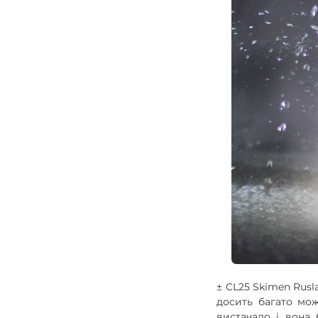
± CL25 Skimen Rusl
досить багато мож
вистачало і вона