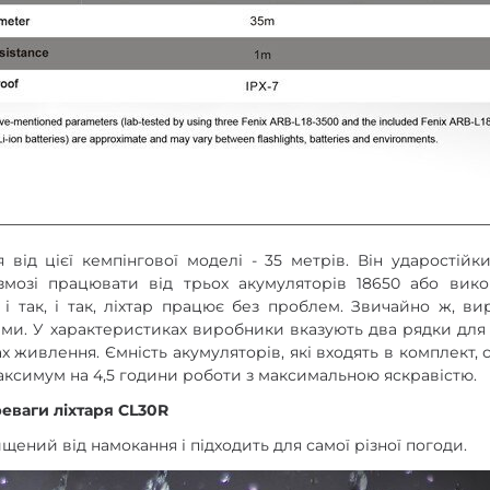
я від цієї кемпінгової моделі - 35 метрів. Він ударостійк
 змозі працювати від трьох акумуляторів 18650 або вико
 і так, і так, ліхтар працює без проблем. Звичайно ж, в
ами. У характеристиках виробники вказують два рядки для
х живлення. Ємність акумуляторів, які входять в комплект, 
аксимум на 4,5 години роботи з максимальною яскравістю.
реваги ліхтаря CL30R
ищений від намокання і підходить для самої різної погоди.