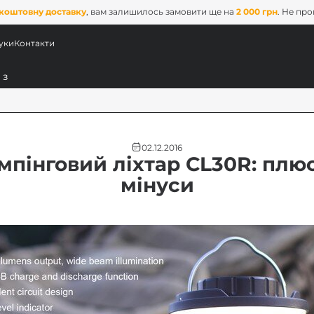
коштовну доставку
, вам залишилось замовити ще на
2 000 грн
. Не пр
уки
Контакти
02.12.2016
емпінговий ліхтар CL30R: плюс
мінуси
ових
x