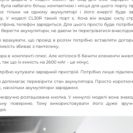
була набагато більш компактною і місця для цього порту пр
цює тільки на одному акумуляторі і його енергії буде з
у. У моделі CL30R такий порт є. Хоча він видає силу стру
тфона, телефон зарядиться. Для цього просто буде потрібн
 берегти акумулятори, не даючи їм перегріватися внаслідок
о врахувати, що провід в роз'єм потрібно вставляти догори
ливість збиває з пантелику.
тора в комплекті-плюс. Але хотілося б бачити елементи жив
, так що їх ємність на 2600 мАг - це мінус.
отрібно купувати зарядний пристрій. Потрібно лише підключ
ий допомагає перевірити стан акумулятора. Просто короткоч
ує, наскільки акумулятори заряджені.
 незручно розташована кнопка. У минулої моделі вона знахо
льну поверхню. Тому використовувати його дуже зручн
ря.