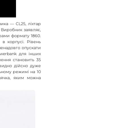
ика — CL25, ліхтар
. Виробник заявляє,
рами формату 1860.
 в корпусі. Рівень
 ненадовго опускати
werbank для інших
лення становить 35
 видно дійсно дуже
льному режимі на 10
аячка, яким можна