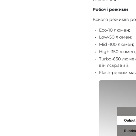
Робочі режими
Всього режимів роб
Eco-10 люмен;
Low-50 люмен;
Mid -100 люмен;
High-350 люмен;
Turbo-650 люмен
він яскравий.
Flash-режим мая