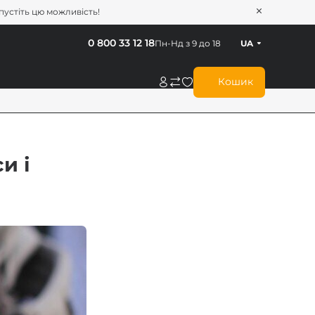
опустіть цю можливість!
0 800 33 12 18
Пн-Нд з 9 до 18
UA
Кошик
и і