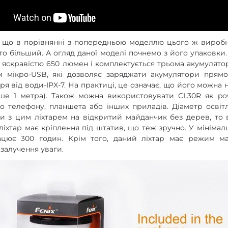
, що в порівнянні з попередньою моделлю цього ж виробн
то більший. А огляд даної моделі почнемо з його упаковки
 з яскравістю 650 люмен і комплектується трьома акумулято
м мікро-USB, які дозволяє заряджати акумулятори прямо
аря від води-IPX-7. На практиці, це означає, що його можна
бше 1 метра). Також можна використовувати CL30R як po
ого телефону, планшета або інших приладів. Діаметр освіт
и з цим ліхтарем на відкритий майданчик без дерев, то
 ліхтар має кріплення під штатив, що теж зручно. У мініма
цює 300 годин. Крім того, даний ліхтар має режим м
залучення уваги.