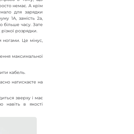
осто немає. А крім
амало для зарядки
му 1А, замість 2а,
о більше часу. Зате
 різкої розрядки.
 ногами. Це мінус,
лення максимальної
ити кабель.
асно натискаєте на
диться зверху і має
о навіть в якості