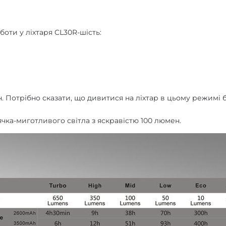
оти у ліхтаря CL30R-шість:
. Потрібно сказати, що дивитися на ліхтар в цьому режимі 
чка-миготливого світла з яскравістю 100 люмен.