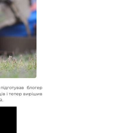
 підготував блогер
ців і тепер вирішив
й.