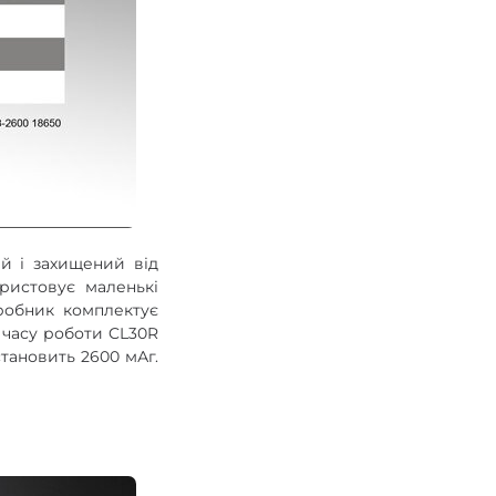
ий і захищений від
ристовує маленькі
иробник комплектує
 часу роботи CL30R
становить 2600 мАг.