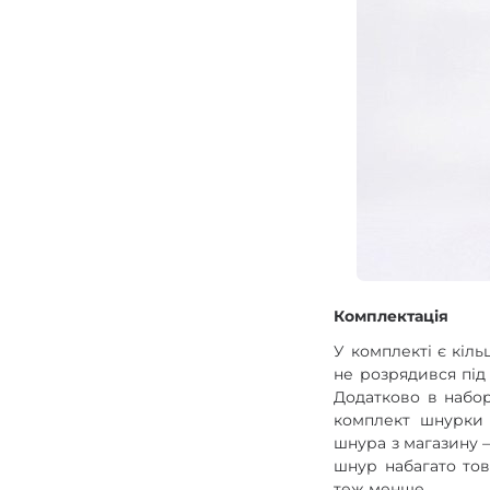
Комплектація
У комплекті є кіль
не розрядився під
Додатково в набор
комплект шнурки 
шнура з магазину —
шнур набагато то
теж менше.