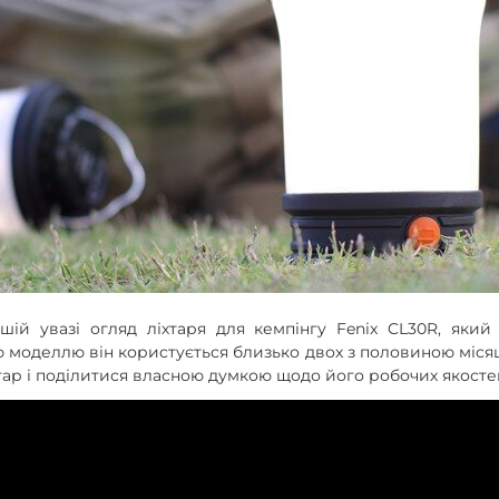
enix
арів
ій увазі огляд ліхтаря для кемпінгу Fenix CL30R, який
ю моделлю він користується близько двох з половиною міся
тар і поділитися власною думкою щодо його робочих якосте