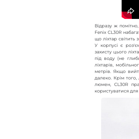
Відразу ж помітно
Fenix CL30R набага
що ліхтар світить
У корпусі є роз'є
захисту цього ліхт
під воду (не гли
ліхтарів, мобільн
метрів. Якщо вийт
далеко. Крім того,
люмен, CL30R пра
користуватися для 