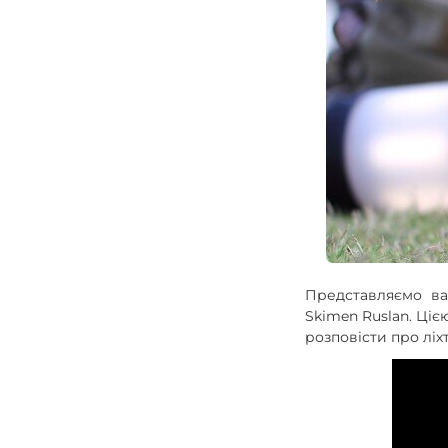
Зарядні пристрої F
Аксесуари для ліхт
Представляємо ваш
Skimen Ruslan. Ціє
розповісти про ліх