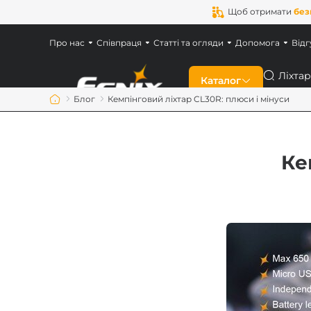
Щоб отримати
без
Про нас
Співпраця
Статті та огляди
Допомога
Відг
Пошук
Каталог
Блог
​Кемпінговий ліхтар CL30R: плюси і мінуси
Знижки
​К
Новинки
Ліхтарі Fenix
Ліхтарі для військ
Акумулятори Feni