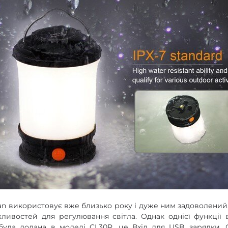
an використовує вже близько року і дуже ним задоволений.
ливостей для регулювання світла. Однак однієї функції
 була додана в моделі CL30R. це Вхід для USB зарядки. 