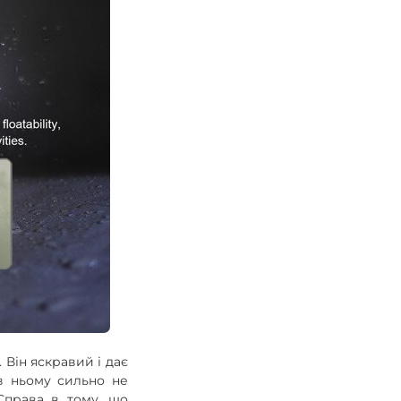
 Він яскравий і дає
 в ньому сильно не
Справа в тому, що