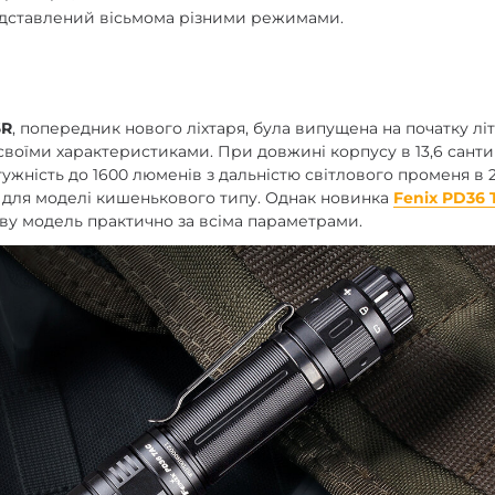
едставлений вісьмома різними режимами.
enix
арів
6R
, попередник нового ліхтаря, була випущена на початку літа
воїми характеристиками. При довжині корпусу в 13,6 сантим
тужність до 1600 люменів з дальністю світлового променя в
и для моделі кишенькового типу. Однак новинка
Fenix PD36
у модель практично за всіма параметрами.