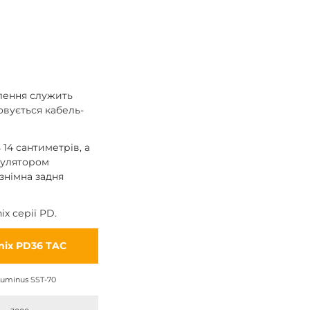
влення служить
овується кабель-
14 сантиметрів, а
умулятором
 знімна задня
x серії PD.
nix PD36 TAC
Luminus SST-70