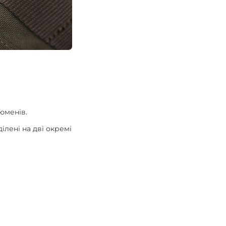
юменів.
ілені на дві окремі