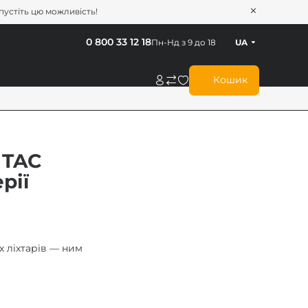
опустіть цю можливість!
0 800 33 12 18
Пн-Нд з 9 до 18
UA
Кошик
 TAC
рії
х ліхтарів — ним