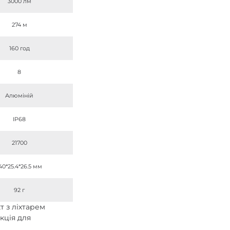
3000 лм
274 м
160 год
8
Алюміній
IP68
21700
40*25.4*26.5 мм
92 г
т з ліхтарем
кція для