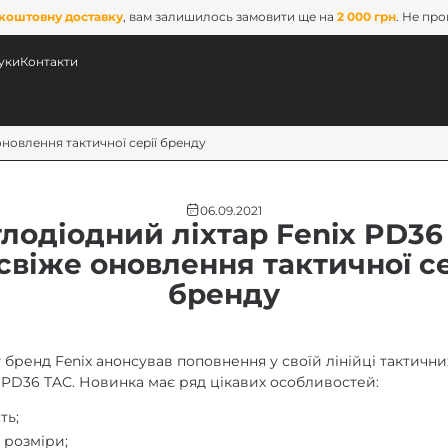
коштовну доставку
, вам залишилось замовити ще на
2 000 грн
. Не пр
уки
Контакти
оновлення тактичної серії бренду
06.09.2021
тлодіодний ліхтар Fenix PD36
свіже оновлення тактичної се
бренду
ових
у бренд Fenix анонсував поповнення у своїй лінійці тактични
 PD36 TAC. Новинка має ряд цікавих особливостей:
x
ть;
 розміри;