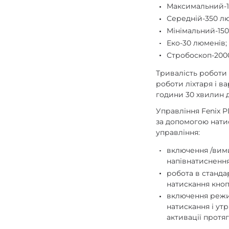
Максимальний-1
Середній-350 лю
Мінімальний-150
Еко-30 люменів;
Стробоскоп-200
Тривалість роботи
роботи ліхтаря і ва
години 30 хвилин д
Управління Fenix 
за допомогою нати
управління:
включення /вим
напівнатиснення
робота в станд
натискання кноп
включення режи
натискання і ут
активації протяг