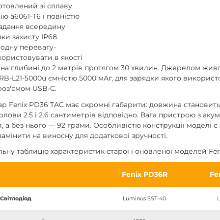
отовлений зі сплаву
ію а6061-Т6 і повністю
адання всередину
ки захисту IP68.
 одну перевагу-
ористовувати в якості
я на глибині до 2 метрів протягом 30 хвилин. Джерелом жи
RB-L21-5000u ємністю 5000 мАг, для зарядки якого використ
роз'ємом USB-C.
ар Fenix PD36 TAC має скромні габарити: довжина становить 
голови 2.5 і 2.6 сантиметрів відповідно. Вага пристрою з ак
, а без нього — 92 грами. Особливістю конструкції моделі є
замінити на виносну для додаткової зручності.
ну таблицю характеристик старої і оновленої моделей Feni
Fenix PD36R
Fe
Світлодіод
Luminus SST-40