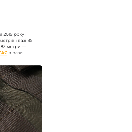
 2019 року і
етрів і вазі 85
 283 метри —
 TAC
в рази