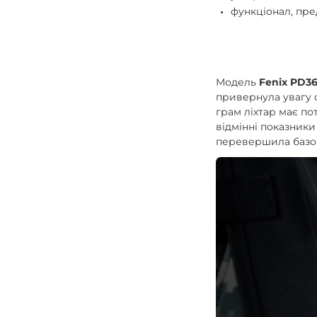
функціонал, пр
Зарядні пристрої F
Аксесуари для ліхт
Модель
Fenix PD3
привернула увагу с
грам ліхтар має по
відмінні показник
перевершила базов