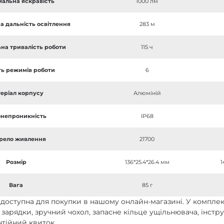
альна яскравість
1000 лм
 дальність освітлення
283 м
на тривалість роботи
115 ч
ть режимів роботи
6
еріал корпусу
Алюміній
непроникність
IP68
рело живлення
21700
Розмір
136*25.4*26.4 мм
1
Вага
85 г
доступна для покупки в нашому онлайн-магазині. У комплек
 зарядки, зручний чохол, запасне кільце ущільнювача, інстру
нтійний квиток.