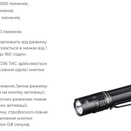
000 люменів;
менів;
 люменів;
0 люменів.
 залежить від режиму
ріюється в межах від 1
о 160 годин.
PD36 TAC здійснюється
скання однієї кнопки
икання /зміна режиму-
 на кнопку активації;
артних режимах-повне
ки активації;
му стробоскоп-повне
римання кнопки
ом 0,8 секунд.