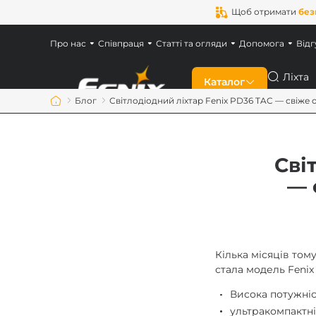
Щоб отримати
без
Про нас
Співпраця
Статті та огляди
Допомога
Відг
Пошук
Каталог
Блог
Світлодіодний ліхтар Fenix PD36 TAC — свіже 
Знижки
Сві
Новинки
— 
Ліхтарі Fenix
Ліхтарі для військ
Кілька місяців том
стала модель Fenix
Акумулятори Feni
Висока потужніс
ультракомпактні