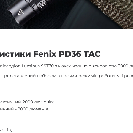
истики Fenix PD36 TAC
вітлодіод Luminus SST70 з максимальною яскравістю 3000 л
 представлений набором з восьми режимів роботи, які розд
актичний-2000 люменів;
ичний - 2000 люменів.
менів;