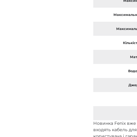
Максим
Максимальна
Максималь
Кількіс
Мат
Водо
Дже
Новинка Fenix вже 
входять кабель для
користувача і гара