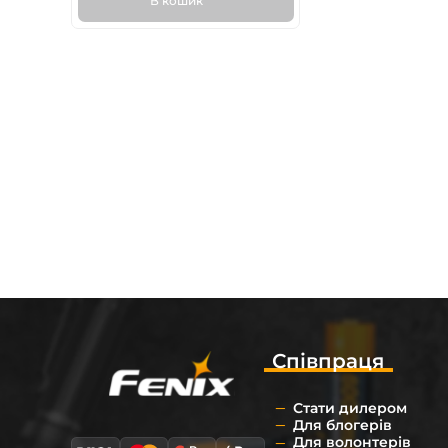
В кошик
Співпраця
Стати дилером
Для блогерів
Для волонтерів