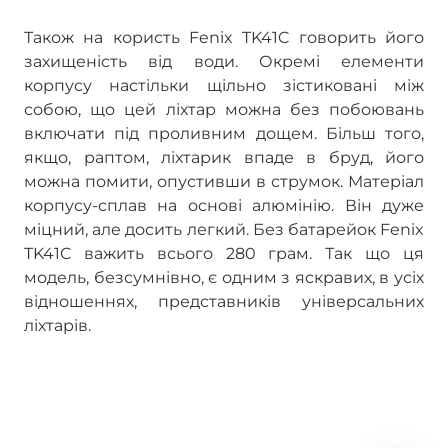
Також на користь Fenix TK41C говорить його
захищеність від води. Окремі елементи
корпусу настільки щільно зістиковані між
собою, що цей ліхтар можна без побоювань
включати під проливним дощем. Більш того,
якщо, раптом, ліхтарик впаде в бруд, його
можна помити, опустивши в струмок. Матеріал
корпусу-сплав на основі алюмінію. Він дуже
міцний, але досить легкий. Без батарейок Fenix
TK41C важить всього 280 грам. Так що ця
модель, безсумнівно, є одним з яскравих, в усіх
відношеннях, представників універсальних
ліхтарів.