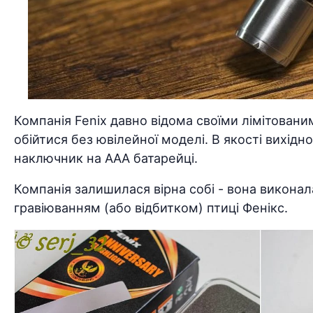
Компанія Fenix давно відома своїми лімітованими
обійтися без ювілейної моделі. В якості вихідн
наключник на ААА батарейці.
Компанія залишилася вірна собі - вона виконала
гравіюванням (або відбитком) птиці Фенікс.