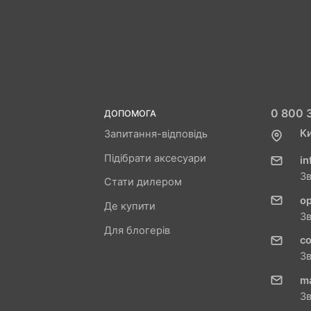
0 800 3
ДОПОМОГА
Ки
Запитання-відповідь
Підібрати аксесуари
in
З
Стати дилером
o
Де купити
З
Для блогерів
c
З
m
З