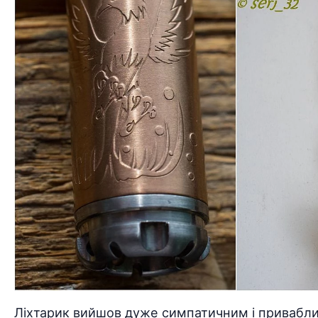
Ліхтарик вийшов дуже симпатичним і приваблив