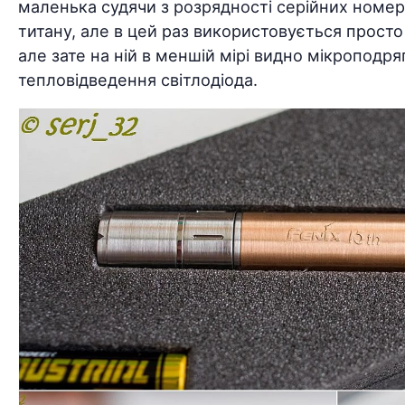
маленька судячи з розрядності серійних номері
титану, але в цей раз використовується прост
але зате на ній в меншій мірі видно мікроподр
тепловідведення світлодіода.