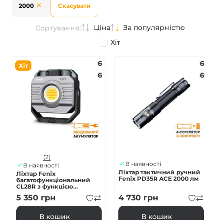
2000
Скасувати
Ціна
За популярністю
Сортування:
Хіт
6
6
Хіт
6
6
(2)
В наявності
В наявності
Ліхтар тактичний ручний
Ліхтар Fenix
Fenix PD35R ACE 2000 лм
багатофункціональний
CL28R з функцією
Powerbank (10 000 mAh)
5 350
грн
4 730
грн
В кошик
В кошик