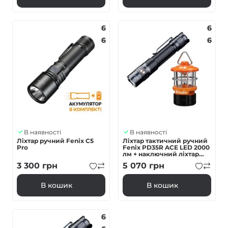
6
6
6
6
В наявності
В наявності
Ліхтар ручний Fenix C5
Ліхтар тактичний ручний
Pro
Fenix PD35R ACE LED 2000
лм + наключний ліхтар
CL01 (помаранчевий) |
3 300
грн
5 070
грн
Лімітована серія
В кошик
В кошик
6