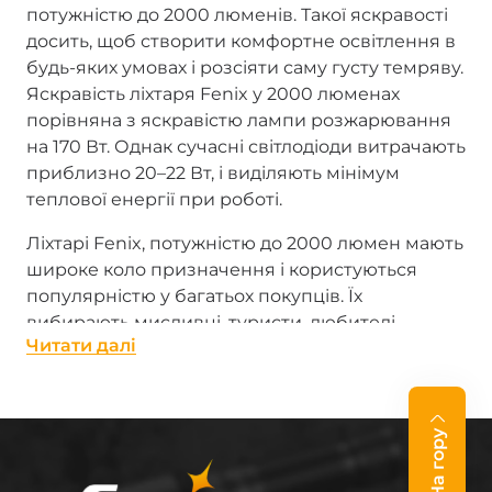
потужністю до 2000 люменів. Такої яскравості
досить, щоб створити комфортне освітлення в
будь-яких умовах і розсіяти саму густу темряву.
Яскравість ліхтаря Fenix у 2000 люменах
порівняна з яскравістю лампи розжарювання
на 170 Вт. Однак сучасні світлодіоди витрачають
приблизно 20–22 Вт, і виділяють мінімум
теплової енергії при роботі.
Ліхтарі Fenix, потужністю до 2000 люмен мають
широке коло призначення і користуються
популярністю у багатьох покупців. Їх
вибирають мисливці, туристи, любителі
Читати далi
екстремальних видів спорту, велосипедисти, а
також професіонали, які пред'являють високі
вимоги до рівня освітлення. Орієнтуючись на
побажання покупців, компанія Fenix пропонує
На гору
яскраві підсвтольні і тактичні ліхтарі, велофари,
ліхтарі для дайвінгу (Fenix SD10), які здатні