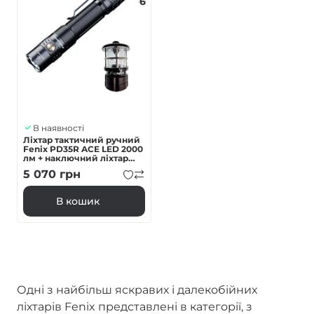
6
В наявності
Ліхтар тактичний ручний
Fenix PD35R ACE LED 2000
лм + наключний ліхтар
CL01 (чорний) | Лімітована
5 070
грн
серія
В кошик
Одні з найбільш яскравих і далекобійних
ліхтарів Fenix представлені в категорії, з