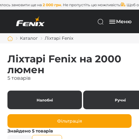
сь замовити ще на
2 000 грн
. Не пропустіть цю можливість!
Щоб отри
Меню
Каталог
Ліхтарі Fenix
Ліхтарі Fenix на 2000
люмен
5 товарів
Налобні
Ручні
Фільтрація
Знайдено 5 товарів