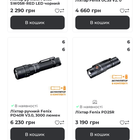
Ліхтар Fenix UC35 V2. 0
SW05R-RED LED чорний
2 290
грн
4 660
грн
В кошик
В кошик
6
6
6
6
(2)
В наявності
В наявності
Ліхтар ручний Fenix
Ліхтар Fenix PD25R
PD40R V3.0, 3000 люмен
6 230
грн
3 190
грн
В кошик
В кошик