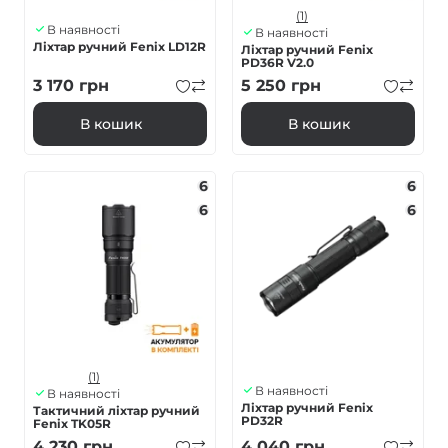
(1)
В наявності
В наявності
Ліхтар ручний Fenix LD12R
Ліхтар ручний Fenix
PD36R V2.0
3 170
грн
5 250
грн
В кошик
В кошик
6
6
6
6
(1)
В наявності
В наявності
Ліхтар ручний Fenix
Тактичний ліхтар ручний
PD32R
Fenix TK05R
4 230
грн
4 040
грн