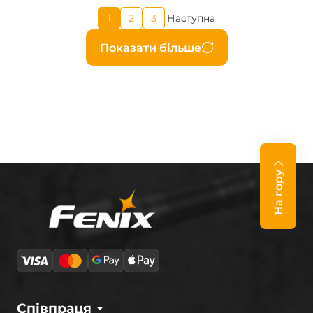
Поточна
1
2
3
Наступна
Page
Page
Наступна
сторінка
сторінка
Розбивка
Показати більше
на
сторінки
На гору
Співпраця