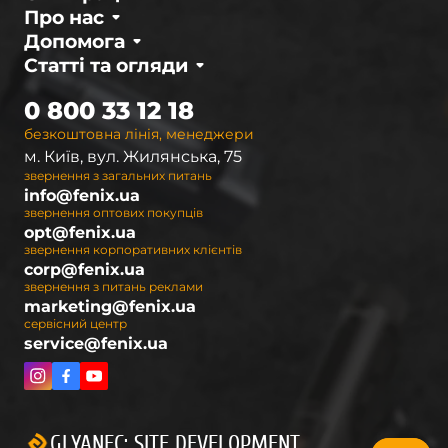
Про нас
Допомога
Статті та огляди
0 800 33 12 18
безкоштовна лінія, менеджери
м. Київ, вул. Жилянська, 75
звернення з загальних питань
info@fenix.ua
звернення оптових покупців
opt@fenix.ua
звернення корпоративних клієнтів
corp@fenix.ua
звернення з питань реклами
marketing@fenix.ua
сервісний центр
service@fenix.ua
GLYANEC: SITE DEVELOPMENT