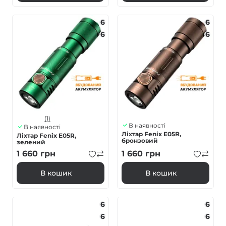
6
6
6
6
(1)
В наявності
В наявності
Ліхтар Fenix E05R,
Ліхтар Fenix E05R,
бронзовий
зелений
1 660
грн
1 660
грн
В кошик
В кошик
6
6
6
6