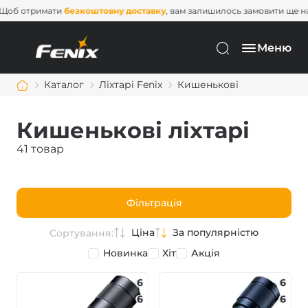
Щоб отримати
безкоштовну доставку
, вам залишилось замовити ще
Меню
Каталог
Ліхтарі Fenix
Кишенькові
Кишенькові ліхтарі
41 товар
Фільтрація
Ціна
За популярністю
Сортування:
Новинка
Хіт
Акція
6
6
6
6