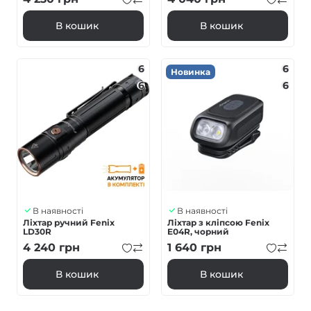
В кошик
В кошик
6
6
Новинка
6
6
В наявності
В наявності
Ліхтар ручний Fenix
Ліхтар з кліпсою Fenix
LD30R
E04R, чорний
4 240
грн
1 640
грн
В кошик
В кошик