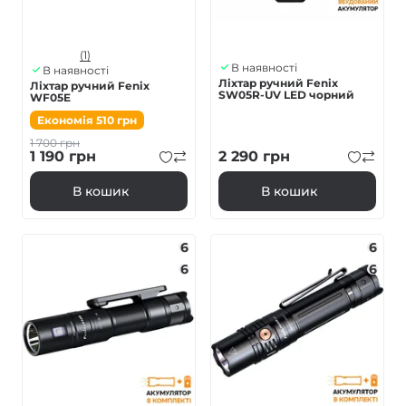
(1)
В наявності
В наявності
Ліхтар ручний Fenix
Ліхтар ручний Fenix
SW05R-UV LED чорний
WF05E
Економія
510
грн
1 700
грн
1 190
грн
2 290
грн
В кошик
В кошик
6
6
6
6