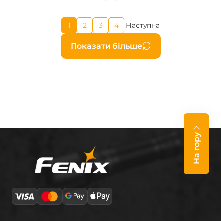
Поточна
1
2
3
4
Наступна
Page
Page
Page
Наступна
сторінка
сторінка
Розбивка
Показати більше
на
сторінки
На гору