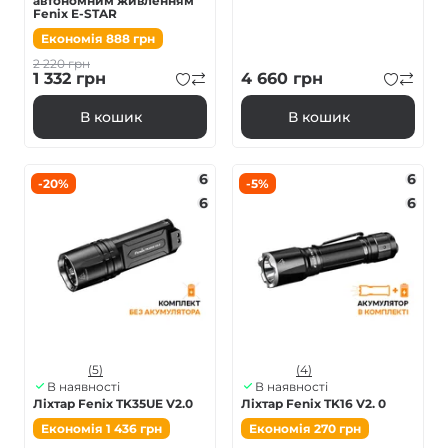
автономним живленням
Fenix E-STAR
Економія
888
грн
2 220
грн
1 332
грн
4 660
грн
В кошик
В кошик
6
6
-20%
-5%
6
6
(5)
(4)
В наявності
В наявності
Ліхтар Fenix TK35UE V2.0
Ліхтар Fenix TK16 V2. 0
Економія
1 436
грн
Економія
270
грн