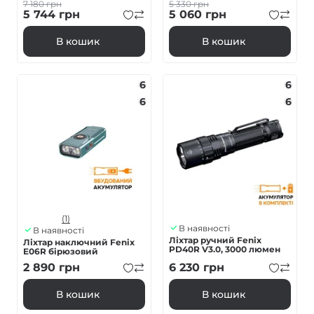
7 180
грн
5 330
грн
5 744
грн
5 060
грн
В кошик
В кошик
6
6
6
6
(1)
В наявності
В наявності
Ліхтар ручний Fenix
Ліхтар наключний Fenix
PD40R V3.0, 3000 люмен
E06R бірюзовий
2 890
грн
6 230
грн
В кошик
В кошик