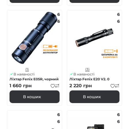
6
6
6
6
(1)
(3)
В наявності
В наявності
Ліхтар Fenix E05R, чорний
Ліхтар Fenix E20 V2. 0
1 660
грн
2 220
грн
В кошик
В кошик
6
6
6
6