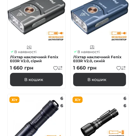
(4)
(3)
В наявності
В наявності
Ліхтар наключний Fenix
Ліхтар наключний Fenix
E03R V2.0, сірий
E03R V2.0, синій
1 660
грн
1 660
грн
В кошик
В кошик
6
6
Хіт
Хіт
6
6