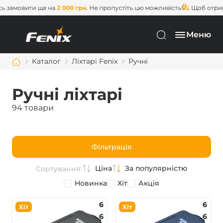
овити ще на
2 000 грн
. Не пропустіть цю можливість!
Щоб отримати
Меню
Каталог
Ліхтарі Fenix
Ручні
Ручні ліхтарі
94 товари
Фільтрація
Ціна
За популярністю
Сортування:
Новинка
Хіт
Акція
6
6
Хіт
Хіт
6
6