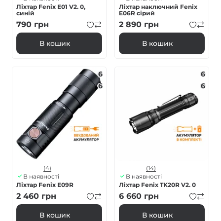
Ліхтар Fenix E01 V2. 0,
Ліхтар наключний Fenix
синій
E06R сірий
790
грн
2 890
грн
В кошик
В кошик
6
6
6
6
(4)
(14)
В наявності
В наявності
Ліхтар Fenix E09R
Ліхтар Fenix TK20R V2. 0
2 460
грн
6 660
грн
В кошик
В кошик