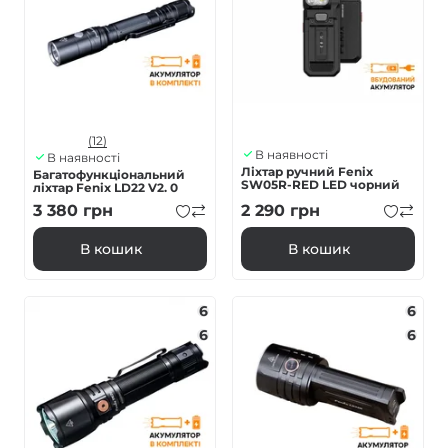
(12)
В наявності
В наявності
Ліхтар ручний Fenix
Багатофункціональний
SW05R-RED LED чорний
ліхтар Fenix LD22 V2. 0
3 380
грн
2 290
грн
В кошик
В кошик
6
6
6
6