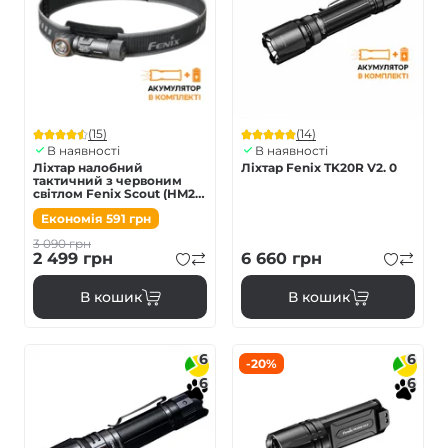
(15)
(14)
В наявності
В наявності
Ліхтар налобний
Ліхтар Fenix TK20R V2. 0
тактичний з червоним
світлом Fenix Scout (HM23
V2.0) | Лімітована серія
Економія
591
грн
3 090
грн
2 499
грн
6 660
грн
В кошик
В кошик
6
6
-20%
6
6