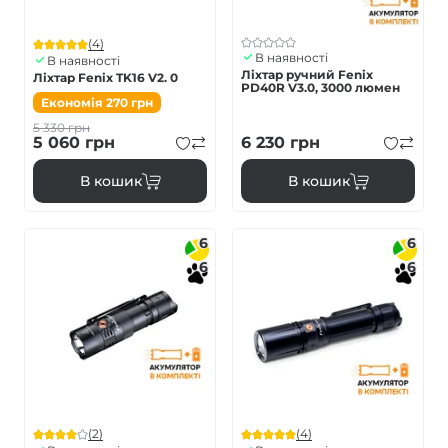
(4)
В наявності
В наявності
Ліхтар ручний Fenix
Ліхтар Fenix TK16 V2. 0
PD40R V3.0, 3000 люмен
Економія
270
грн
5 330
грн
5 060
грн
6 230
грн
В кошик
В кошик
6
6
6
6
(2)
(4)