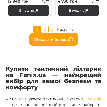
12 940
грн
4 730
грн
В кошик
В кошик
Поточна
1
2
3
Наступна
Page
Page
Наступна
сторінка
сторінка
Розбивка
Показати більше
на
сторінки
Купити тактичний ліхтарик
на Fenix.ua — найкращий
вибір для вашої безпеки та
комфорту
Якщо ви шукаєте тактичний ліхтарик,
Fenix.ua
— це місце, де ви знайдете лише найкращі