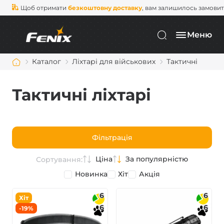
Щоб отримати
безкоштовну доставку
, вам залишилось замови
Меню
Каталог
Ліхтарі для військових
Тактичні
Тактичні ліхтарі
Фільтрація
Ціна
За популярністю
Сортування:
Новинка
Хіт
Акція
6
6
Хіт
6
6
-19%