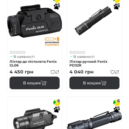
6
6
В наявності
В наявності
Ліхтар до пістолета Fenix
Ліхтар ручний Fenix
GL06
PD32R
4 450
грн
4 040
грн
В кошик
В кошик
6
6
6
6