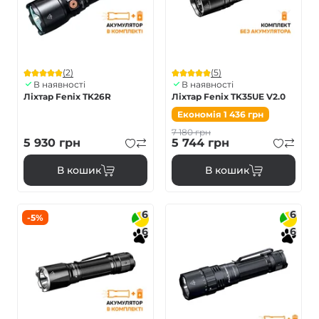
(2)
(5)
В наявності
В наявності
Ліхтар Fenix TK26R
Ліхтар Fenix TK35UE V2.0
Економія
1 436
грн
7 180
грн
5 930
грн
5 744
грн
В кошик
В кошик
6
6
-5%
6
6