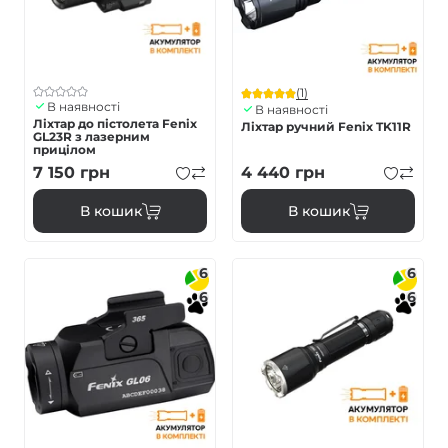
(1)
В наявності
В наявності
Ліхтар до пістолета Fenix
Ліхтар ручний Fenix TK11R
GL23R з лазерним
прицілом
7 150
грн
4 440
грн
В кошик
В кошик
6
6
6
6