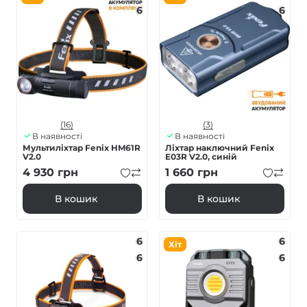
6
6
(16)
(3)
В наявності
В наявності
Мультиліхтар Fenix HM61R
Ліхтар наключний Fenix
V2.0
E03R V2.0, синій
4 930
грн
1 660
грн
В кошик
В кошик
6
6
Хіт
6
6