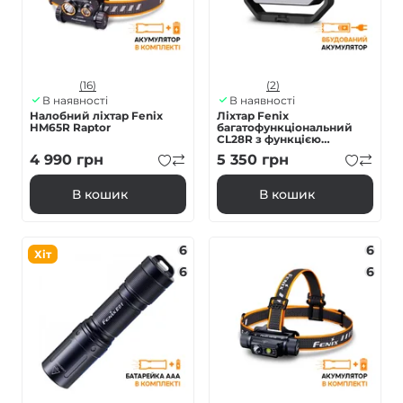
(16)
(2)
В наявності
В наявності
Налобний ліхтар Fenix
Ліхтар Fenix
HM65R Raptor
багатофункціональний
CL28R з функцією
Powerbank (10 000 mAh)
4 990
грн
5 350
грн
В кошик
В кошик
6
6
Хіт
6
6