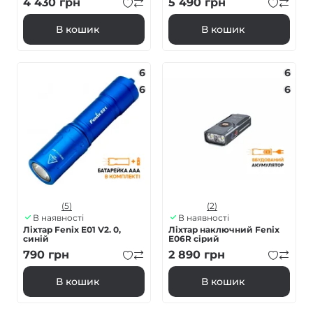
4 430
грн
5 490
грн
В кошик
В кошик
6
6
6
6
(5)
(2)
В наявності
В наявності
Ліхтар Fenix E01 V2. 0,
Ліхтар наключний Fenix
синій
E06R сірий
790
грн
2 890
грн
В кошик
В кошик