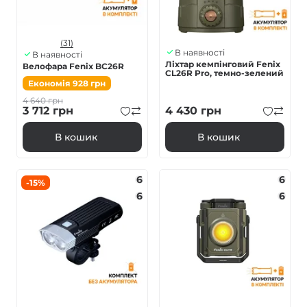
(31)
В наявності
В наявності
Ліхтар кемпінговий Fenix
Велофара Fenix BC26R
CL26R Pro, темно-зелений
Економія
928
грн
4 640
грн
3 712
грн
4 430
грн
В кошик
В кошик
6
6
-15%
6
6