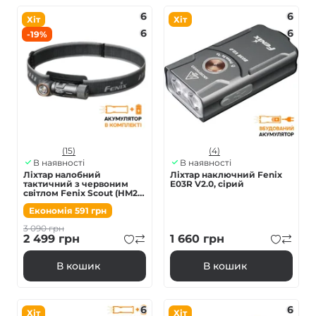
6
6
Хіт
Хіт
6
6
-19%
(15)
(4)
В наявності
В наявності
Ліхтар налобний
Ліхтар наключний Fenix
тактичний з червоним
E03R V2.0, сірий
світлом Fenix Scout (HM23
V2.0) | Лімітована серія
Економія
591
грн
3 090
грн
2 499
грн
1 660
грн
В кошик
В кошик
6
6
Хіт
Хіт