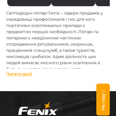
Світлодіодні ліхтарі Fenix – лідери продажів у
середовищі професіоналів і тих, для кого
портативні освітлювальні прилади є
предметом першої необхідності. Ліхтарі та
ліхтарики є невід'ємною частиною
спорядження рятувальників, охоронців,
працівників спецслужб, а також туристів,
мисливців і рибалок. Адже діяльність цих
людей вимагає якісного рівня освітлення в
будь-яких ситуаціях і умовах, навіть
Читати далi
екстремальних.
Ліхтарі виробництва Fenix – справжні «промені
сонця в кишені». Кожен, від надпотужного
На гору
професійного ліхтаря з LED до мініатюрного
брелока-ліхтарика, гідно виконує свою роботу.
Ліхтарі Фенікс відрізняються високою