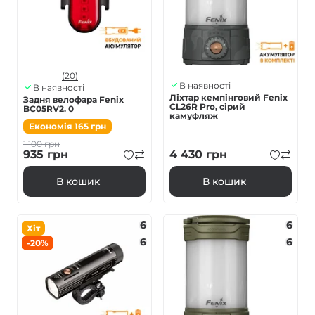
(20)
В наявності
В наявності
Ліхтар кемпінговий Fenix
Задня велофара Fenix
CL26R Pro, сірий
BC05RV2. 0
камуфляж
Економія
165
грн
1 100
грн
935
грн
4 430
грн
В кошик
В кошик
6
6
Хіт
6
6
-20%