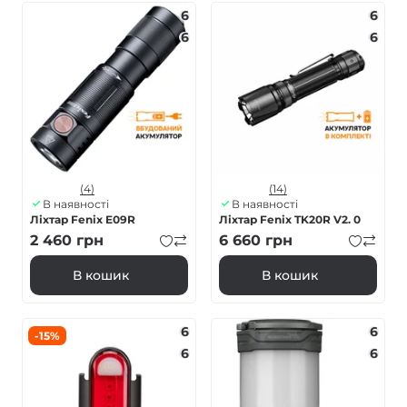
6
6
6
6
(4)
(14)
В наявності
В наявності
Ліхтар Fenix E09R
Ліхтар Fenix TK20R V2. 0
2 460
грн
6 660
грн
В кошик
В кошик
6
6
-15%
6
6