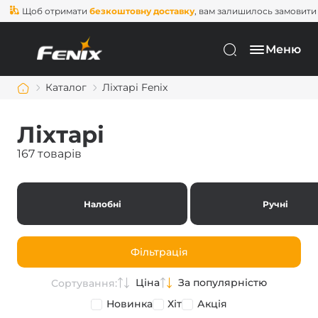
об отримати
безкоштовну доставку
, вам залишилось замовити ще на
2
Меню
Каталог
Ліхтарі Fenix
Ліхтарі
167 товарів
Налобні
Ручні
Фільтрація
Ціна
За популярністю
Сортування:
Новинка
Хіт
Акція