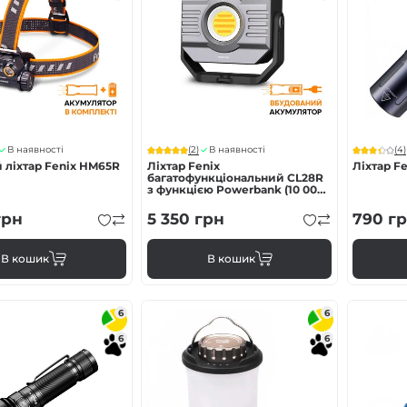
(2)
(4)
В наявності
В наявності
 ліхтар Fenix HM65R
Ліхтар Fenix
Ліхтар Fe
багатофункціональний CL28R
з функцією Powerbank (10 000
mAh)
рн
5 350
грн
790
гр
В кошик
В кошик
6
6
6
6