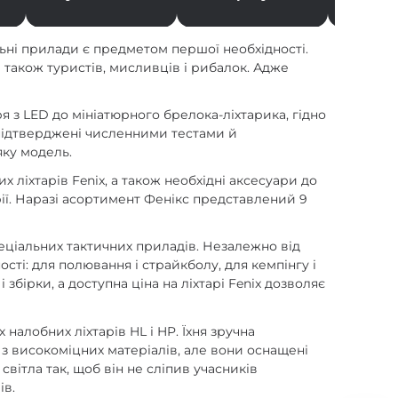
альні прилади є предметом першої необхідності.
 також туристів, мисливців і рибалок. Адже
я з LED до мініатюрного брелока-ліхтарика, гідно
і підтверджені численними тестами й
яку модель.
ліхтарів Fenix, а також необхідні аксесуари до
рії. Наразі асортимент Фенікс представлений 9
спеціальних тактичних приладів. Незалежно від
сті: для полювання і страйкболу, для кемпінгу і
збірки, а доступна ціна на ліхтарі Fenix дозволяє
налобних ліхтарів HL і HP. Їхня зручна
і з високоміцних матеріалів, але вони оснащені
ітла так, щоб він не сліпив учасників
ів.