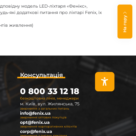
ідповідну модель LED-ліхтаря «Фенікс»,
-які додаткові питання про ліхтарі Fenix, їх
На гору
ентів живлення)
Консультація
0 800 33 12 18
безкоштовна лінія, менеджери
м. Київ, вул. Жилянська, 75
звернення з загальних питань
info@fenix.ua
звернення оптових покупців
opt@fenix.ua
звернення корпоративних клієнтів
corp@fenix.ua
звернення з питань реклами