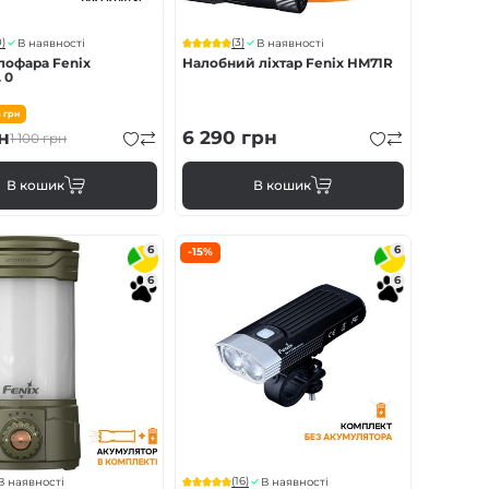
)
(3)
В наявності
В наявності
лофара Fenix
Налобний ліхтар Fenix HM71R
 0
5
грн
н
6 290
грн
1 100
грн
В кошик
В кошик
6
6
-15%
6
6
(16)
В наявності
В наявності