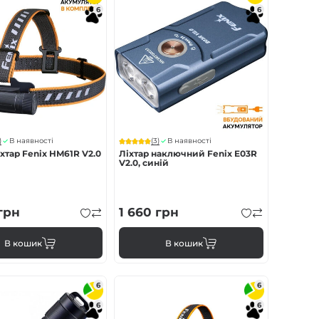
6
6
)
(3)
В наявності
В наявності
хтар Fenix HM61R V2.0
Ліхтар наключний Fenix E03R
V2.0, синій
грн
1 660
грн
В кошик
В кошик
6
6
6
6