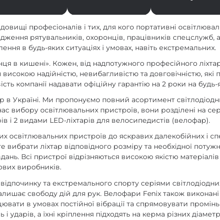
редовищі професіоналів і тих, для кого портативні освітлюв
ядження рятувальників, охоронців, працівників спецслужб, а
лення в будь-яких ситуаціях і умовах, навіть екстремальних.
нця в кишені». Кожен, від надпотужного професійного ліхтар
я високою надійністю, невибагливістю та довговічністю, як
сть компанії надавати офіційну гарантію на 2 роки на будь-
 в Україні. Ми пропонуємо повний асортимент світлодіодних 
час вибору освітлювальних пристроїв, вони розділені на се
рів і 2 видами LED-ліхтарів для велосипедистів (велофар).
актних освітлювальних пристроїв до яскравих далекобійних і 
 вибрати ліхтар відповідного розміру та необхідної потужно
ань. Всі пристрої відрізняються високою якістю матеріалів і 
ових виробників.
відпочинку та екстремального спорту серіями світлодіодних 
 залишає свободу дій для рук. Велофари Fenix також виконан
ати в умовах постійної вібрації та спрямовувати промінь св
 і ударів, а їхні кріплення підходять на керма різних діаметр