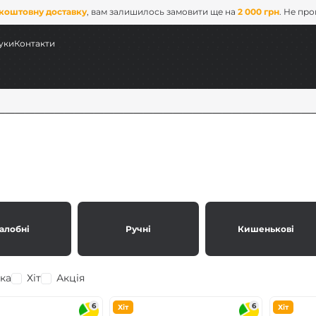
коштовну доставку
, вам залишилось замовити ще на
2 000 грн
. Не пр
уки
Контакти
алобні
Ручні
Кишенькові
ових
ка
Хіт
Акція
x
6
6
Хіт
Хіт