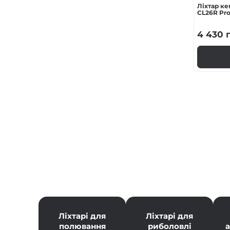
Ліхтар ке
CL26R Pr
4 430
г
Ліхтарі для
Ліхтарі для
полювання
риболовлі