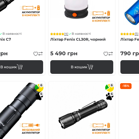
(4)
(5)
В наявності
В наявності
nix C7
Ліхтар Fenix CL30R, чорний
Ліхтар Fe
рн
5 490
грн
790
гр
В кошик
В кошик
6
6
-15%
6
6