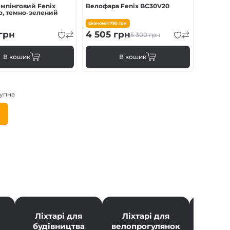
емпінговий Fenix
Велофара Fenix BC30V20
o, темно-зелений
Економія
795
грн
грн
4 505
грн
5 300
грн
В кошик
В кошик
упна
Наступна
сторінка
ка
ки
Ліхтарі для
Ліхтарі для
Ліхт
будівництва
велопрогулянок
поже