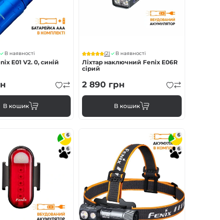
(2)
В наявності
В наявності
nix E01 V2. 0, синій
Ліхтар наключний Fenix E06R
сірий
н
2 890
грн
В кошик
В кошик
6
6
6
6