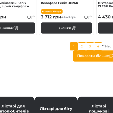
мпінговий Fenix
Велофара Fenix BC26R
Ліхтар к
o, сірий камуфляж
CL26R Pr
Економія
928
грн
рн
3 712
грн
4 430
4 640
грн
В кошик
В кошик
…
Поточна
1
2
3
4
Наст
Page
Page
Page
сторінка
Розбив
Показати більше
на
сторін
Ліхтарі для
Ліхтарі
Ліхтарі для бігу
автолюбителів
пошукові