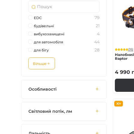
79
EDC
21
будівельні
4
вибухозахищені
44
для автомобіля
28
(16)
для бігу
Налобний
Raptor
Більше
4 990
г
Особливості
Хіт
Світловий потік, лм
Дальність