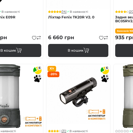
(14)
(20
В наявності
В наявності
nix E09R
Ліхтар Fenix TK20R V2. 0
Задня ве
BC05RV2.
Економія
16
рн
6 660
грн
935
гр
В кошик
В кошик
6
6
Хіт
-20%
6
6
(31)
 наявності
В наявності