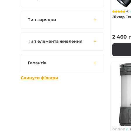
(4)
Ліхтар Fe
Тип зарядки
2 460
г
Тип елемента живлення
Гарантія
Скинути фільтри
В