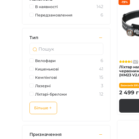
-19%
Зарядні пристрої F
142
В наявностi
6
Передзамовлення
Аксесуари для ліхт
Тип
6
Велофари
(15)
Ліхтар на
41
Кишенькові
червоним 
(HM23 V2.0
15
Кемпінгові
3
Лазерні
Економія
591
2 499
г
12
Ліхтарі-брелоки
Більше
Призначення