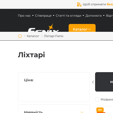
Щоб отримати
без
Про нас
Співпраця
Статті та огляди
Допомога
Відг
Каталог
Каталог
Ліхтарі Fenix
Знижки
Ліхтарі
Новинки
Ліхтарі Fenix
Ціна:
Н
Ліхтарі для військ
Новин
Акумулятори Feni
Хіт
Наявність