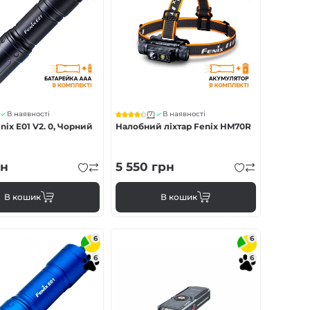
(7)
В наявності
В наявності
nix E01 V2. 0, Чорний
Налобний ліхтар Fenix HM70R
н
5 550
грн
В кошик
В кошик
6
6
6
6