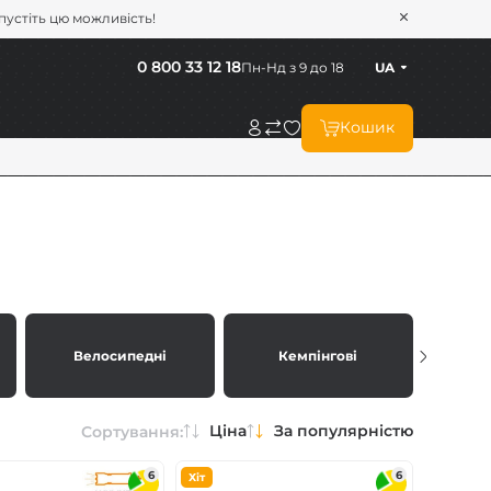
опустіть цю можливість!
0 800 33 12 18
Пн-Нд з 9 до 18
UA
Кошик
Велосипедні
Кемпінгові
Т
Ціна
За популярністю
Сортування:
6
6
Хіт