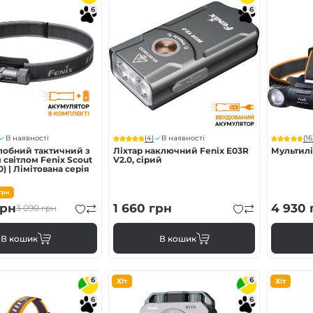
6
6
enix
арів
(4)
(16
В наявності
В наявності
лобний тактичний з
Ліхтар наключний Fenix E03R
Мультилі
світлом Fenix Scout
V2.0, сірий
) | Лімітована серія
грн
рн
1 660
грн
4 930
3 090
грн
В кошик
В кошик
6
6
Хіт
Хіт
6
6