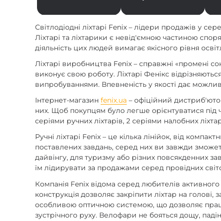
Світлодіодні ліхтарі Fenix – лідери продажів у се
Ліхтарі та ліхтарики є невід'ємною частиною спор
діяльність цих людей вимагає якісного рівня освіт
Ліхтарі виробництва Fenix – справжні «промені со
виконує свою роботу. Ліхтарі Фенікс відрізняютьс
випробуваннями. Впевненість у якості дає можливі
Інтернет-магазин
fenix.ua
– офіційний дистриб'ютор
них. Щоб покупцям було легше орієнтуватися під 
серіями ручних ліхтарів, 2 серіями налобних ліхта
Ручні ліхтарі Fenix – це кілька лінійок, від комп
поставлених завдань, серед них ви завжди зможете
дайвінгу, для туризму або різних повсякденних завд
їм лідирувати за продажами серед провідних світ
Компанія Fenix відома серед любителів активного 
конструкція дозволяє закріпити ліхтар на голові,
особливою оптичною системою, що дозволяє працюв
зустрічного руху. Велофари не бояться дощу, падінь