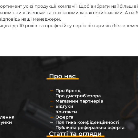
ортимент усієї продукції компанії. Щоб вибрати найбільш в
ним призначенням та технічними характеристиками. А на будь
відповідь наші менеджери.
ісяців і до 10 років на професійну серію ліхтариків (без елем
Про нас
Про бренд
Про дистриб'ютора
Магазини партнерів
Відгуки
Контакти
влення
Оферта
рунки
Політика конфіденційності
Публічна реферальна оферта
Статті та огляди