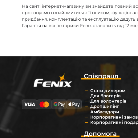
На сайті інтернет-магазину ви знайдете повний ас
пропонуємо ознайомитися з її описом, функціональ
придбання, комплектацію та експлуатацію дадуть 
Гарантія на всі ліхтарики Fenix становить від 12 м
Співпраця
Стати дилером
Для блогерів
Для волонтерів
Дропшипінг
Амбасадори
Корпоративні замо
Корпоративні пода
Допомога