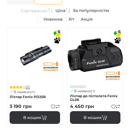
Ціна
За популярністю
Сортування:
Новинка
Хіт
Акція
6
6
6
6
(2)
В наявності
В наявності
Ліхтар до пістолета Fenix
Ліхтар Fenix PD25R
GL06
3 190
грн
4 450
грн
В кошик
В кошик