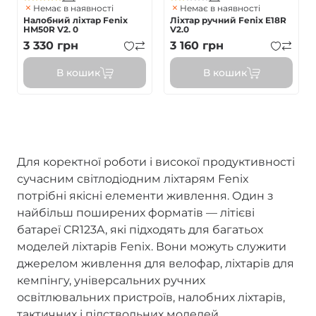
Немає в наявності
Немає в наявності
Налобний ліхтар Fenix
Ліхтар ручний Fenix E18R
HM50R V2. 0
V2.0
3 330
грн
3 160
грн
В кошик
В кошик
Для коректної роботи і високої продуктивності
сучасним світлодіодним ліхтарям Fenix
потрібні якісні елементи живлення. Один з
найбільш поширених форматів — літієві
батареї CR123A, які підходять для багатьох
моделей ліхтарів Fenix. Вони можуть служити
джерелом живлення для велофар, ліхтарів для
кемпінгу, універсальних ручних
освітлювальних пристроїв, налобних ліхтарів,
тактичних і підствольних моделей