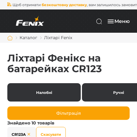
Щоб отримати
безкоштовну доставку
, вам залишилось замови
Меню
Каталог
Ліхтарі Fenix
Ліхтарі Фенікс на
батарейках CR123
Налобні
Ручні
Фільтрація
Знайдено 10 товарів
CR123A
Скасувати