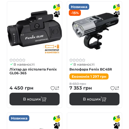
6
6
Новинка
6
6
-15%
В наявності
В наявності
Ліхтар до пістолета Fenix
Велофара Fenix BC45R
GL06-365
Економія
1 297
грн
8 650
грн
4 450
грн
7 353
грн
В кошик
В кошик
6
6
Новинка
6
6