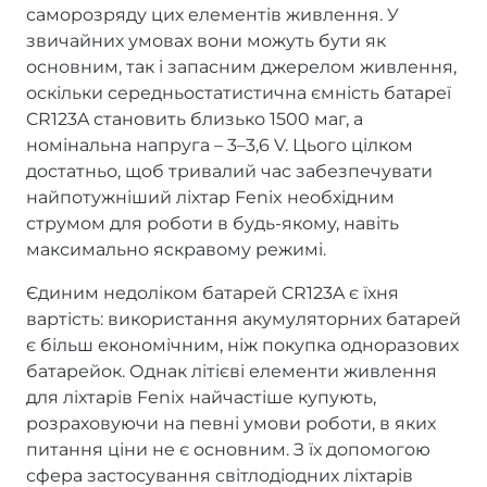
саморозряду цих елементів живлення. У
звичайних умовах вони можуть бути як
основним, так і запасним джерелом живлення,
оскільки середньостатистична ємність батареї
CR123A становить близько 1500 маг, а
номінальна напруга – 3–3,6 V. Цього цілком
достатньо, щоб тривалий час забезпечувати
найпотужніший ліхтар Fenix необхідним
струмом для роботи в будь-якому, навіть
максимально яскравому режимі.
Єдиним недоліком батарей CR123A є їхня
вартість: використання акумуляторних батарей
є більш економічним, ніж покупка одноразових
батарейок. Однак літієві елементи живлення
для ліхтарів Fenix найчастіше купують,
розраховуючи на певні умови роботи, в яких
питання ціни не є основним. З їх допомогою
сфера застосування світлодіодних ліхтарів