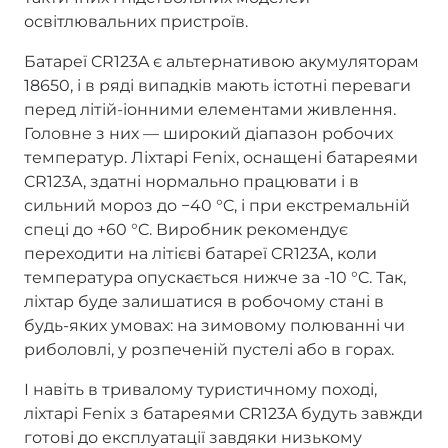
освітлювальних пристроїв.
Батареї CR123A є альтернативою акумуляторам
18650, і в ряді випадків мають істотні переваги
перед літій-іонними елементами живлення.
Головне з них — широкий діапазон робочих
температур. Ліхтарі Fenix, оснащені батареями
CR123A, здатні нормально працювати і в
сильний мороз до −40 °C, і при екстремальній
спеці до +60 °C. Виробник рекомендує
переходити на літієві батареї CR123A, коли
температура опускається нижче за -10 °C. Так,
ліхтар буде залишатися в робочому стані в
будь-яких умовах: на зимовому полюванні чи
риболовлі, у розпеченій пустелі або в горах.
І навіть в тривалому туристичному поході,
ліхтарі Fenix з батареями CR123A будуть завжди
готові до експлуатації завдяки низькому