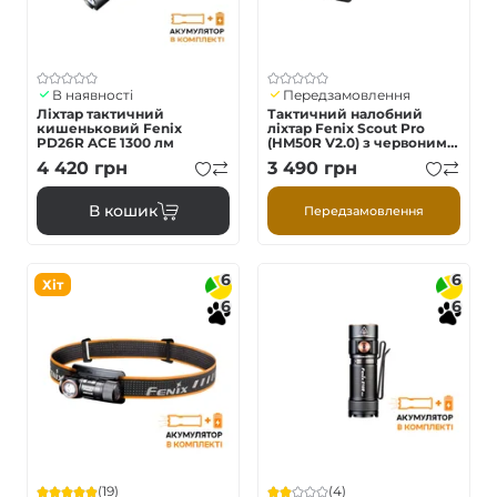
В наявності
Передзамовлення
Ліхтар тактичний
Тактичний налобний
кишеньковий Fenix
ліхтар Fenix Scout Pro
PD26R ACE 1300 лм
(HM50R V2.0) з червоним
та зеленим світлом |
4 420
грн
3 490
грн
Лімітована серія
В кошик
Передзамовлення
6
6
Хіт
6
6
(19)
(4)