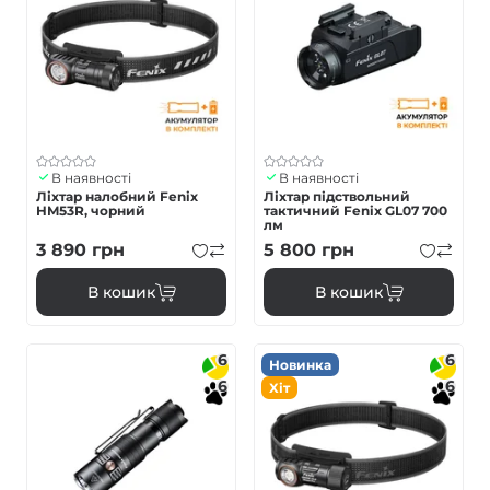
В наявності
В наявності
Ліхтар налобний Fenix
Ліхтар підствольний
HM53R, чорний
тактичний Fenix GL07 700
лм
3 890
грн
5 800
грн
В кошик
В кошик
6
6
Новинка
6
6
Хіт