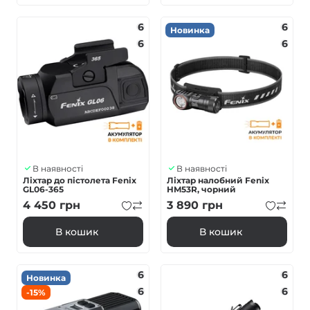
6
6
Новинка
6
6
В наявності
В наявності
Ліхтар до пістолета Fenix
Ліхтар налобний Fenix
GL06-365
HM53R, чорний
4 450
грн
3 890
грн
В кошик
В кошик
6
6
Новинка
6
6
-15%