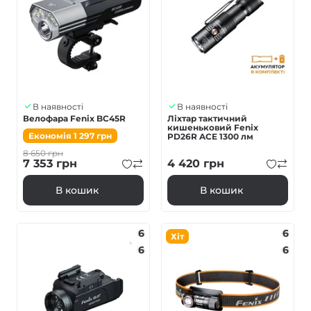
В наявності
В наявності
Велофара Fenix BC45R
Ліхтар тактичний
кишеньковий Fenix
Економія
1 297
грн
PD26R ACE 1300 лм
8 650
грн
7 353
грн
4 420
грн
В кошик
В кошик
6
6
Хіт
6
6