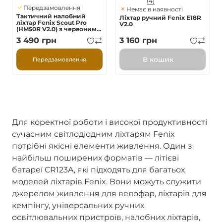
(4)
Передзамовлення
Немає в наявності
Тактичний налобний
Ліхтар ручний Fenix E18R
ліхтар Fenix Scout Pro
V2.0
(HM50R V2.0) з червоним
та зеленим світлом |
3 490
грн
3 160
грн
Лімітована серія
В кошик
Передзамовлення
Для коректної роботи і високої продуктивності
сучасним світлодіодним ліхтарям Fenix
потрібні якісні елементи живлення. Один з
найбільш поширених форматів — літієві
батареї CR123A, які підходять для багатьох
моделей ліхтарів Fenix. Вони можуть служити
джерелом живлення для велофар, ліхтарів для
кемпінгу, універсальних ручних
освітлювальних пристроїв, налобних ліхтарів,