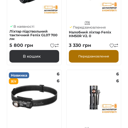
(19)
В наявності
Передзамовлення
Ліхтар підствольний
Налобний ліхтар Fenix
тактичний Fenix GL07 700
HM50R V2. 0
лм
5 800
грн
3 330
грн
В кошик
Передзамовлення
6
6
Новинка
6
6
Хіт