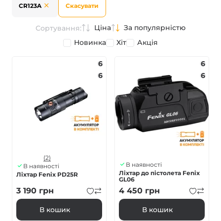
CR123A
Скасувати
Ціна
За популярністю
Сортування:
Новинка
Хіт
Акція
6
6
6
6
(2)
В наявності
В наявності
Ліхтар до пістолета Fenix
Ліхтар Fenix PD25R
GL06
3 190
грн
4 450
грн
В кошик
В кошик