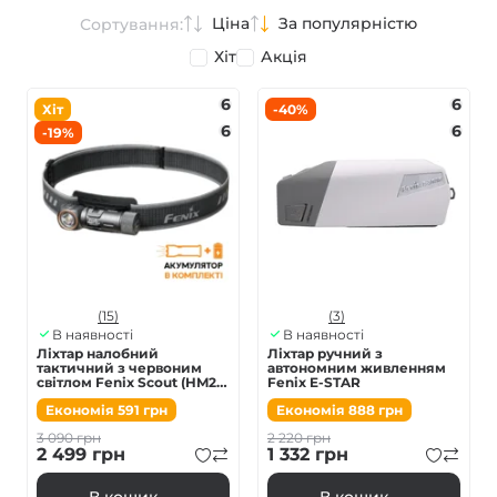
Ціна
За популярністю
Сортування:
Хіт
Акція
6
6
Хіт
-40%
6
6
-19%
(15)
(3)
В наявності
В наявності
Ліхтар налобний
Ліхтар ручний з
тактичний з червоним
автономним живленням
світлом Fenix Scout (HM23
Fenix E-STAR
V2.0) | Лімітована серія
Економія
591
грн
Економія
888
грн
3 090
грн
2 220
грн
2 499
грн
1 332
грн
В кошик
В кошик