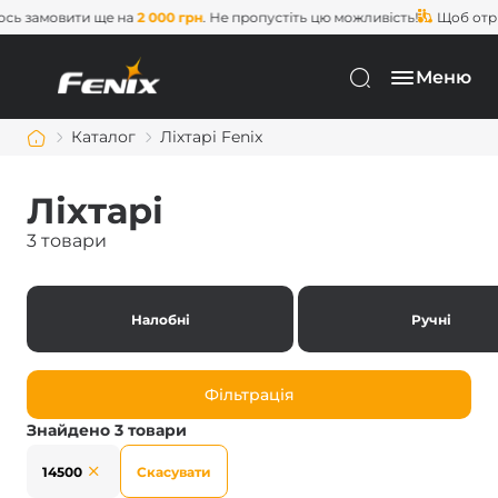
 замовити ще на
2 000 грн
. Не пропустіть цю можливість!
Щоб отрим
Меню
Каталог
Ліхтарі Fenix
Ліхтарі
3 товари
Налобні
Ручні
Фільтрація
Знайдено 3 товари
14500
Скасувати