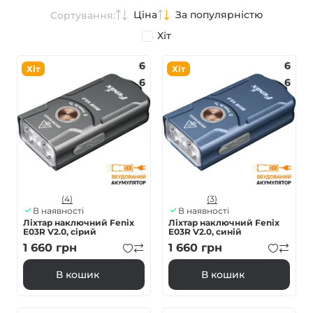
Ціна
За популярністю
Сортування:
Хіт
6
6
Хіт
Хіт
6
6
(4)
(3)
В наявності
В наявності
Ліхтар наключний Fenix
Ліхтар наключний Fenix
E03R V2.0, сірий
E03R V2.0, синій
1 660
грн
1 660
грн
В кошик
В кошик