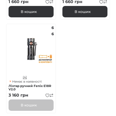
1 660
грн
1 660
грн
В кошик
В кошик
6
6
(4)
Немає в наявності
Ліхтар ручний Fenix E18R
V2.0
3 160
грн
В кошик