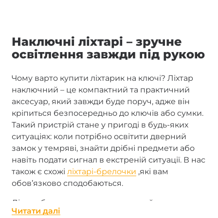
Наключні ліхтарі – зручне
освітлення завжди під рукою
Чому варто купити ліхтарик на ключі? Ліхтар
наключний – це компактний та практичний
аксесуар, який завжди буде поруч, адже він
кріпиться безпосередньо до ключів або сумки.
Такий пристрій стане у пригоді в будь-яких
ситуаціях: коли потрібно освітити дверний
замок у темряві, знайти дрібні предмети або
навіть подати сигнал в екстреній ситуації. В нас
також є схожі
ліхтарі-брелочки
,які вам
обов’язково сподобаються.
Ліхтар-брелок-досить популярний аксесуар
Читати далi
серед користувачів самих різних категорій. Він