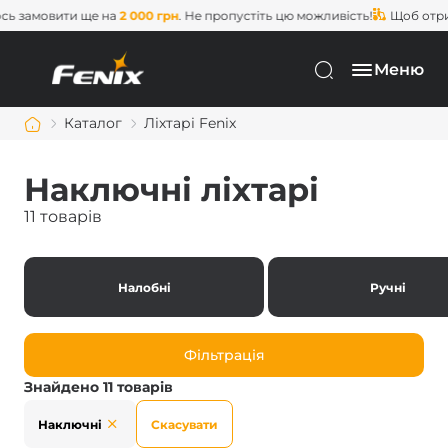
амовити ще на
2 000 грн
. Не пропустіть цю можливість!
Щоб отримат
Меню
Каталог
Ліхтарі Fenix
Наключні ліхтарі
11 товарів
Налобні
Ручні
Фільтрація
Знайдено 11 товарів
Наключні
Скасувати