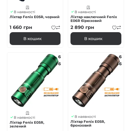
(1)
(1)
В наявності
В наявності
Ліхтар Fenix E05R, чорний
Ліхтар наключний Fenix
E06R бірюзовий
1 660
грн
2 890
грн
В кошик
В кошик
6
6
6
6
(1)
В наявності
В наявності
Ліхтар Fenix E05R,
Ліхтар Fenix E05R,
бронзовий
зелений