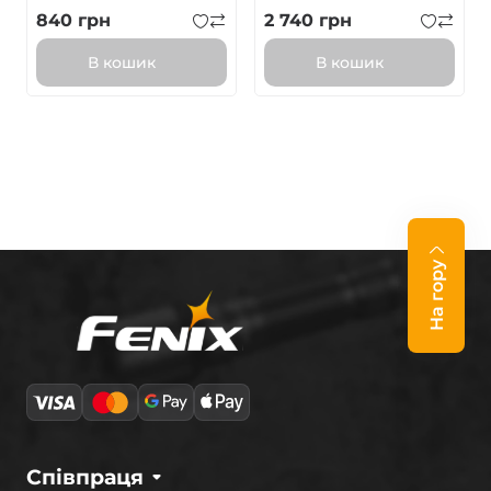
840
грн
2 740
грн
В кошик
В кошик
На гору
Співпраця