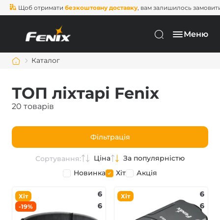
об отримати
безкоштовну доставку
, вам залишилось замовити ще на
Меню
Каталог
ТОП ліхтарі Fenix
20 товарів
Фільтрація
Ціна
За популярністю
Сортування:
Новинка
Хіт
Акція
6
6
Хіт
Хіт
6
6
-19%