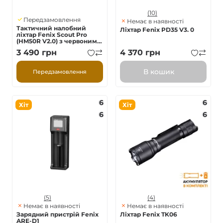
(10)
Передзамовлення
Немає в наявності
Тактичний налобний
Ліхтар Fenix PD35 V3. 0
ліхтар Fenix Scout Pro
(HM50R V2.0) з червоним
та зеленим світлом |
3 490
грн
4 370
грн
Лімітована серія
В кошик
Передзамовлення
6
6
Хіт
Хіт
6
6
(5)
(4)
Немає в наявності
Немає в наявності
Зарядний пристрій Fenix
Ліхтар Fenix TK06
ARE-D1