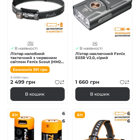
(15)
(4)
В наявності
В наявності
Ліхтар налобний
Ліхтар наключний Fenix
тактичний з червоним
E03R V2.0, сірий
світлом Fenix Scout (HM23
V2.0) | Лімітована серія
Економія
591
грн
3 090
грн
2 499
грн
1 660
грн
В кошик
В кошик
6
6
Хіт
Хіт
6
6