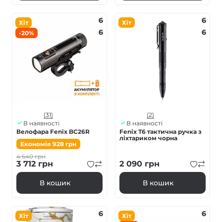
6
6
Хіт
Хіт
6
6
-20%
(31)
(2)
В наявності
В наявності
Велофара Fenix BC26R
Fenix T6 тактична ручка з
ліхтариком чорна
Економія
928
грн
4 640
грн
3 712
грн
2 090
грн
В кошик
В кошик
6
6
Хіт
Хіт