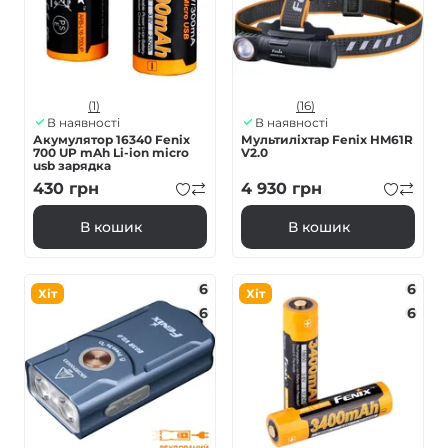
(1)
(16)
В наявності
В наявності
Акумулятор 16340 Fenix
Мультиліхтар Fenix HM61R
700 UP mAh Li-ion micro
V2.0
usb зарядка
430
грн
4 930
грн
В кошик
В кошик
6
6
Хіт
Хіт
6
6