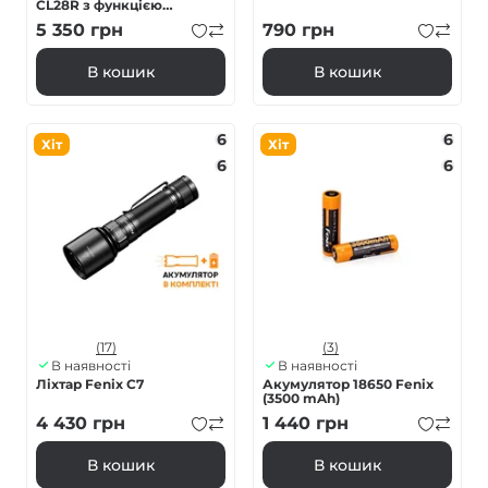
CL28R з функцією
Powerbank (10 000 mAh)
5 350
грн
790
грн
В кошик
В кошик
6
6
Хіт
Хіт
6
6
(17)
(3)
В наявності
В наявності
Ліхтар Fenix C7
Акумулятор 18650 Fenix
(3500 mAh)
4 430
грн
1 440
грн
В кошик
В кошик