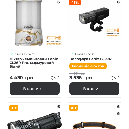
6
6
-15%
В наявності
В наявності
Ліхтар кемпінговий Fenix
Велофара Fenix BC22R
CL26R Pro, мармуровий
Економія
624
грн
білий
4 160
грн
4 430
грн
3 536
грн
В кошик
В кошик
6
6
Хіт
Хіт
6
6