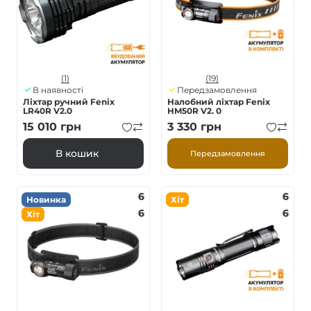
(1)
(19)
В наявності
Передзамовлення
Ліхтар ручний Fenix
Налобний ліхтар Fenix
LR40R V2.0
HM50R V2. 0
15 010
грн
3 330
грн
В кошик
Передзамовлення
6
6
Новинка
Хіт
6
6
Хіт