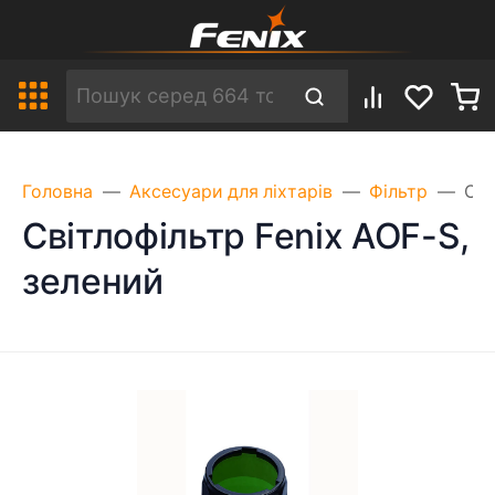
Головна
Аксесуари для ліхтарів
Фільтр
Сві
Світлофільтр Fenix AOF-S,
зелений