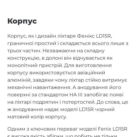
Корпус
Корпус, як і дизайн ліхтаря Фенікс LD15R,
граничної простий і складається всього лише з
трьох частин. Незважаючи на складну
конструкцію, в долоні він відчувається як
монолітний пристрій. Для виготовлення
корпусу використовується авіаційний
алюміній, завдяки чому ліхтар стійко витримує
механічні навантаження. А анодування його
поверхні за стандартом HA III запобігає появі
на ліхтарі подряпин і потертостей. До слова, це
ж анодування надає моделі LD15R чорний
матовий колір корпусу.
Одним з ключових переваг моделі Fenix LD15R
є висока якість збірки, що робить не тільки