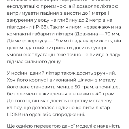
експлуатацію приємною, а й дозволяє ліхтарю
витримувати падіння з висоти до 1 метра і
занурення у воду на глибину до 2 метрів на
півгодини (IP-68). Таким чином, незважаючи на
компактні габарити ліхтаря (Довжина — 70 мм,
Діаметр корпусу — 19 мм) і гадану крихкість, він
цілком здатний витримати досить суворі
умови експлуатації і вже точно не вийде з ладу
під час сильного дощу.
У носінні даний ліхтар також досить зручний.
Хоч його корпус і виконаний цілком з металу,
його вага становить менше 50 грам, а точніше,
без елементів живлення він важить 40 грам.
До того ж, він має досить жорстку металеву
кліпсу, що дозволяє надійно кріпити ліхтар
LD15R на одязі або спорядженні.
Ще однією перевагою даної моделі є наявність