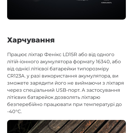
Харчування
Працює ліхтар Фенікс LD15R або від одного
літій-іонного акумулятора формату 16340, або
від однієї літієвої батарейки типорозміру
CR123A. у разі використання акумулятора, ви
зможете зарядити його не виймаючи з ліхтаря
через спеціальний USB-порт. А застосування
літієвих батарейок дозволять ліхтарю
безперебійно працювати при температурі до
-40°C.