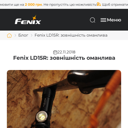
ще на
2 000 грн
. Не пропустіть цю можливість!
Щоб отримати
безкош
Меню
Блог
Fenix LD15R: зовнішність оманлива
22.11.2018
Fenix LD15R: зовнішність оманлива