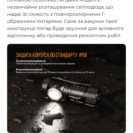
незвичайне розташування світлодіода, що
надає їй схожість з повнорозмірними Г-
образними ліхтарями. Саме за рахунок такої
конструкції ліхтар буде зручний для активного
відпочинку або проведення ремонтних робіт.