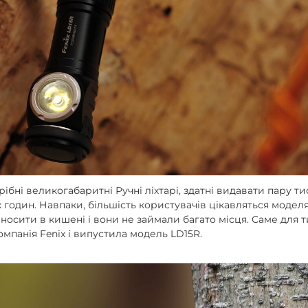
enix
арів
рібні великогабаритні Ручні ліхтарі, здатні видавати пару т
 годин. Навпаки, більшість користувачів цікавляться моде
 носити в кишені і вони не займали багато місця. Саме для т
компанія Fenix і випустила модель LD15R.