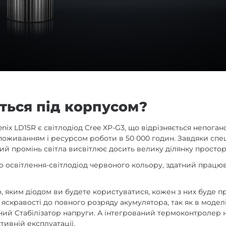
ться під корпусом?
enix LD15R є світлодіод Cree XP-G3, що відрізняється непога
оживанням і ресурсом роботи в 50 000 годин. Завдяки спе
ий промінь світла висвітлює досить велику ділянку простор
 освітлення-світлодіод червоного кольору, здатний працюв
, яким діодом ви будете користуватися, кожен з них буде п
скравості до повного розряду акумулятора, так як в модел
ний Стабілізатор напруги. А інтегрований термоконтролер н
тивній експлуатації.