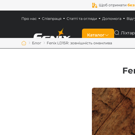
Щоб отримати
без
Про нас
Співпраця
Статті та огляди
Допомога
Відг
Пошук
Каталог
Блог
Fenix LD15R: зовнішність оманлива
Знижки
Fe
Новинки
Ліхтарі Fenix
Ліхтарі для військ
Акумулятори Feni