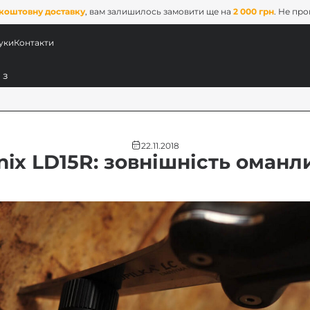
коштовну доставку
, вам залишилось замовити ще на
2 000 грн
. Не пр
уки
Контакти
22.11.2018
nix LD15R: зовнішність оманл
ових
x