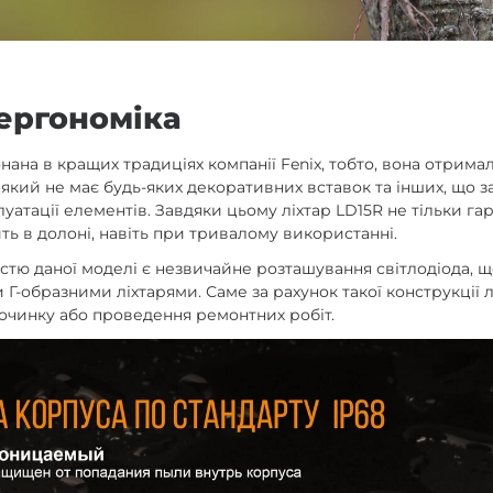
 ергономіка
ана в кращих традиціях компанії Fenix, тобто, вона отримал
який не має будь-яких декоративних вставок та інших, що 
уатації елементів. Завдяки цьому ліхтар LD15R не тільки гар
ь в долоні, навіть при тривалому використанні.
тю даної моделі є незвичайне розташування світлодіода, що
Г-образними ліхтарями. Саме за рахунок такої конструкції 
починку або проведення ремонтних робіт.