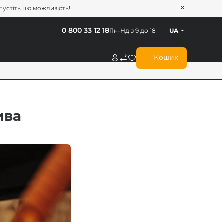
опустіть цю можливість!
0 800 33 12 18
Пн-Нд з 9 до 18
UA
Кошик
ива