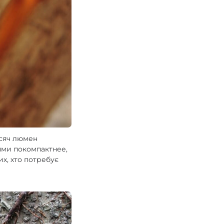
исяч люмен
лями покомпактнее,
их, хто потребує