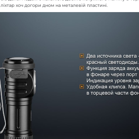
 ліхтар хоч догори дном на металевій пластині.