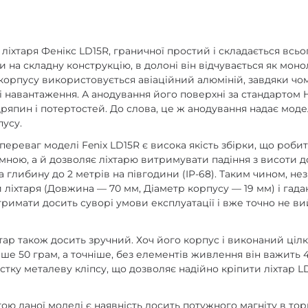
н ліхтаря Фенікс LD15R, граничної простий і складається всь
 на складну конструкцію, в долоні він відчувається як моно
орпусу використовується авіаційний алюміній, завдяки чом
 навантаження. А анодування його поверхні за стандартом HA
одряпин і потертостей. До слова, це ж анодування надає мод
пусу.
ереваг моделі Fenix LD15R є висока якість збірки, що робит
ною, а й дозволяє ліхтарю витримувати падіння з висоти до
а глибину до 2 метрів на півгодини (IP-68). Таким чином, н
 ліхтаря (Довжина — 70 мм, Діаметр корпусу — 19 мм) і гадан
римати досить суворі умови експлуатації і вже точно не вий
хтар також досить зручний. Хоч його корпус і виконаний цілк
ше 50 грам, а точніше, без елементів живлення він важить 4
стку металеву кліпсу, що дозволяє надійно кріпити ліхтар LD
ю даної моделі є наявність досить потужного магніту в тор