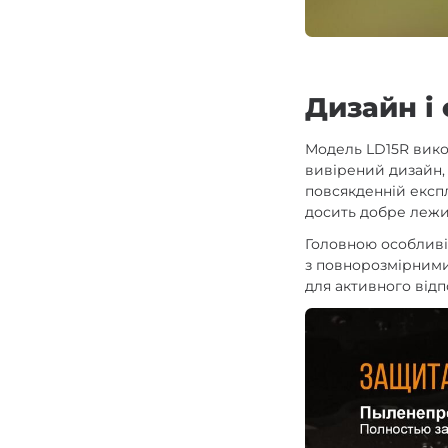
Дизайн і
Модель LD15R викон
вивірений дизайн, 
повсякденній експл
досить добре лежит
Головною особливіс
з повнорозмірними 
для активного від