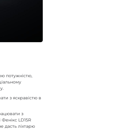
ною потужністю,
ціальному
у.
ати з яскравістю в
рацювати з
і Фенікс LD15R
е дасть ліхтарю