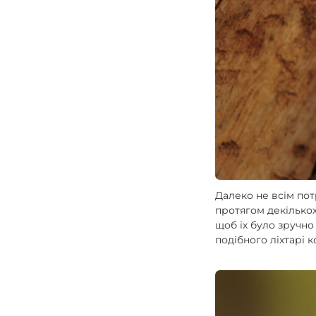
Зарядні пристрої F
Аксесуари для ліхт
Далеко не всім пот
протягом декількох
щоб їх було зручно
подібного ліхтарі 