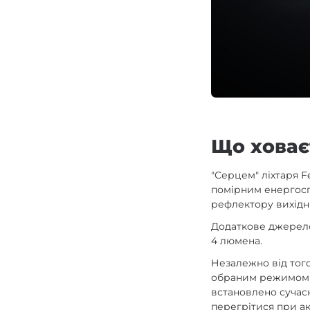
Що ховає
"Серцем" ліхтаря F
помірним енергосп
рефлектору вихідн
Додаткове джерело
4 люмена.
Незалежно від того
обраним режимом я
встановлено сучас
перегрітися при ак