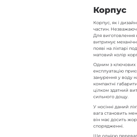
Корпус
Корпус, як і дизай
частин. Незважаючи
Для виготовлення к
витримує механічні
появі на ліхтарі п
матовий колір кор
Одним з ключових п
експлуатацію приєм
занурення у воду н
компактні габарити
цілком здатний вит
сильного дощу.
У носінні даний лі
вага становить мен
він має досить жор
спорядженні.
Ще однією переваго