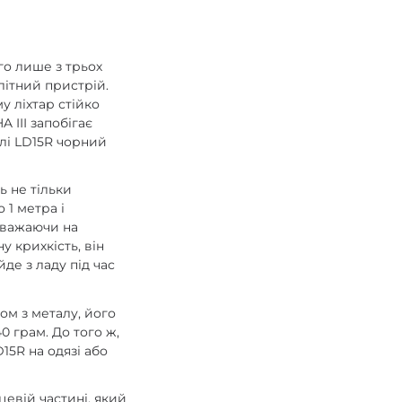
ого лише з трьох
літний пристрій.
у ліхтар стійко
 III запобігає
елі LD15R чорний
ь не тільки
 1 метра і
езважаючи на
у крихкість, він
де з ладу під час
ом з металу, його
0 грам. До того ж,
15R на одязі або
цевій частині, який