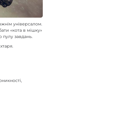
вжнім універсалом.
бати «кота в мішку»
 пулу завдань.
хтаря.
оникності,