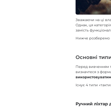
Зважаючи на ці вла
Однак, ця категорі
замість функціонал
Нижче розберемо ос
Основні типи
Перед вивченням те
визначтеся з форм
використовуватим
Існує 4 типи «такти
Ручний ліхтар 