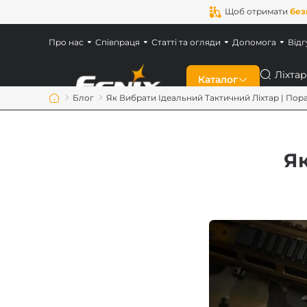
Щоб отримати
без
Про нас
Співпраця
Статті та огляди
Допомога
Відг
Пошук
Каталог
Блог
Як Вибрати Ідеальний Тактичний Ліхтар | Пор
Знижки
Як
Новинки
Ліхтарі Fenix
Ліхтарі для військ
Акумулятори Feni