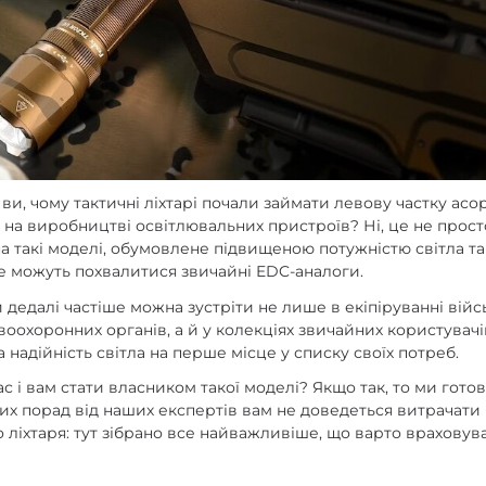
enix
арів
и, чому тактичні ліхтарі почали займати левову частку асо
я на виробництві освітлювальних пристроїв? Ні, це не просто
а такі моделі, обумовлене підвищеною потужністю світла та
не можуть похвалитися звичайні EDC-аналоги.
 дедалі частіше можна зустріти не лише в екіпіруванні війс
воохоронних органів, а й у колекціях звичайних користувачів
а надійність світла на перше місце у списку своїх потреб.
с і вам стати власником такої моделі? Якщо так, то ми готов
х порад від наших експертів вам не доведеться витрачати 
 ліхтаря: тут зібрано все найважливіше, що варто враховув