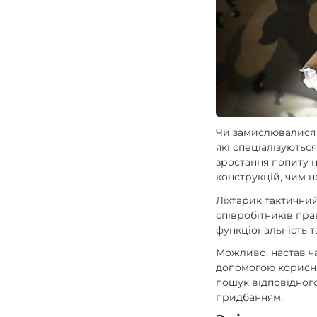
Зарядні пристрої F
Аксесуари для ліхт
Чи замислювалися в
які спеціалізуютьс
зростання попиту н
конструкцій, чим 
Ліхтарик тактичний
співробітників пра
функціональність т
Можливо, настав ча
допомогою корисни
пошук відповідного
придбанням.