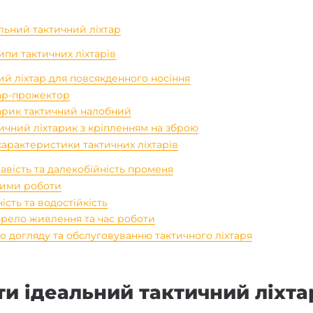
льний тактичний ліхтар
ипи тактичних ліхтарів
ий ліхтар для повсякденного носіння
ар-прожектор
арик тактичний налобний
ичний ліхтарик з кріпленням на зброю
характеристики тактичних ліхтарів
авість та далекобійність променя
ими роботи
ість та водостійкість
рело живлення та час роботи
о догляду та обслуговуванню тактичного ліхтаря
ти ідеальний тактичний ліхта