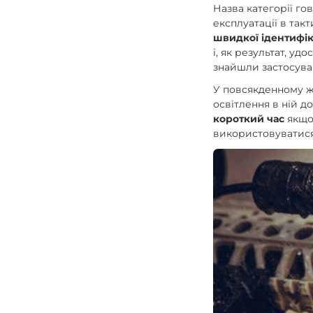
Назва категорії го
експлуатації в такт
швидкої ідентифіка
і, як результат, уд
знайшли застосуван
У повсякденному ж
освітлення в ній д
короткий час
якщо 
використовуватис