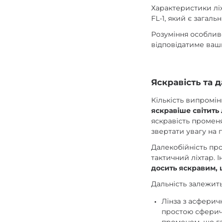
Характеристики лі
FL-1, який є загал
Розуміння особлив
відповідатиме ваш
Яскравість та 
Кількість випромін
яскравіше світить 
яскравість променя
звертати увагу на 
Далекобійність пр
тактичний ліхтар.
досить яскравим, 
Дальність залежить
Лінза з асферич
простою сферич