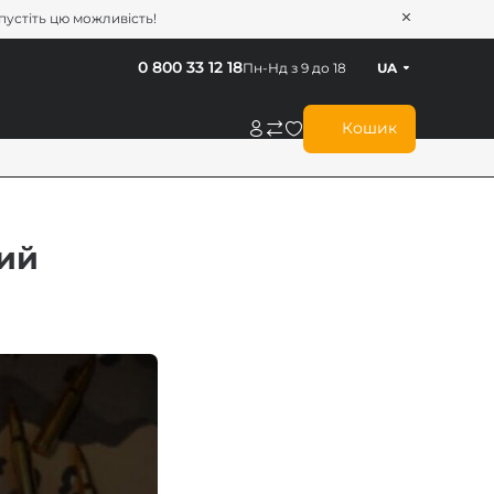
опустіть цю можливість!
0 800 33 12 18
Пн-Нд з 9 до 18
UA
Кошик
ний