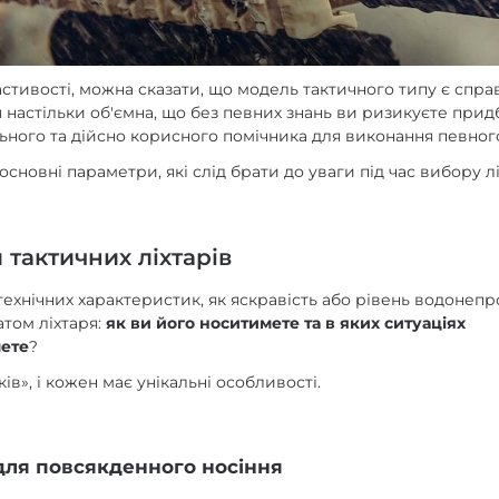
стивості, можна сказати, що модель тактичного типу є спра
я настільки об'ємна, що без певних знань ви ризикуєте прид
ьного та дійсно корисного помічника для виконання певного
новні параметри, які слід брати до уваги під час вибору лі
 тактичних ліхтарів
хнічних характеристик, як яскравість або рівень водонепр
атом ліхтаря:
як ви його носитимете та в яких ситуаціях
ете
?
ків», і кожен має унікальні особливості.
для повсякденного носіння