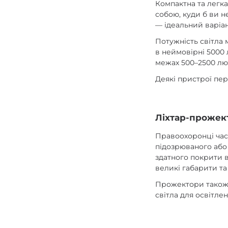
Компактна та легка
собою, куди б ви н
— ідеальний варіа
Потужність світла 
в неймовірні 5000
межах 500–2500 люм
Деякі пристрої пер
Ліхтар-прожек
Правоохоронці час
підозрюваного або
здатного покрити в
великі габарити та 
Прожектори також 
світла для освітл