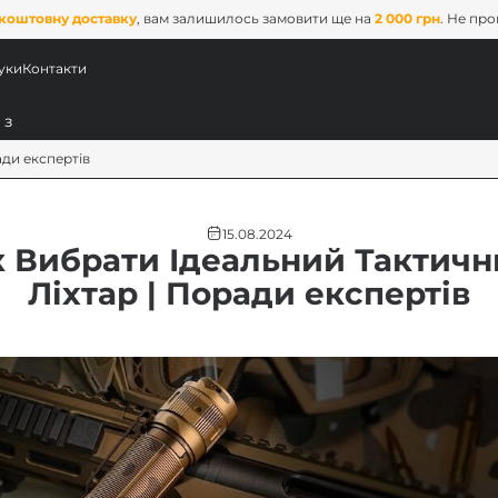
коштовну доставку
, вам залишилось замовити ще на
2 000 грн
. Не пр
уки
Контакти
ади експертів
15.08.2024
 Вибрати Ідеальний Тактич
Ліхтар | Поради експертів
ових
x