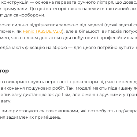
 конструкція — основна перевага ручного ліхтаря, що дозво
е прямували. До цієї категорії також належить тактичний л
нт для самооборони.
може сильно відрізнятися залежно від моделі (деякі здатні с
 люмен, як
Fenix TK35UE V2.0
), але в більшості випадків поту
ен, чого цілком достатньо для побутових і професійних зав
едбачають фіксацію на зброю — для цього потрібно купити 
тор
то використовують переносні прожектори під час переслід
 виконання пошукових робіт. Такі моделі мають підвищену я
еличезну дистанцію аж до 1 км, але є менш зручними у тра
вагу.
використовуються пожежниками, які потребують надʼяскр
ення задимлених приміщень.