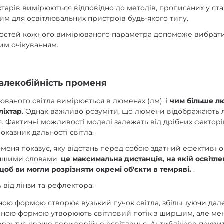
хтарів вимірюються відповідно до методів, прописаних у ст
ьним для освітлювальних пристроїв будь-якого типу.
остей кожного вимірюваного параметра допоможе вибрати 
им очікуванням.
далекобійність променя
юваного світла вимірюється в люменах (лм), і
чим більше л
ліхтар
. Однак важливо розуміти, що люмени відображають 
. Фактичні можливості моделі залежать від дрібних фактор
показник дальності світла.
оменя показує, яку відстань перед собою здатний ефективно
 Іншими словами,
це максимальна дистанція, на якій освітл
щоб ви могли розрізняти окремі об'єкти в темряві.
.
 від лінзи та рефлектора:
ною формою створює вузький пучок світла, збільшуючи далек
ною формою утворюють світловий потік з ширшим, але ме