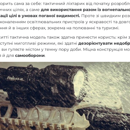
ворить сама за себе: тактичний ліхтарик від початку розробл
ичних цілях, а саме
для використання разом із вогнепальн
ції цілі в умовах поганої видимості.
Проте зі швидким роз
осконаленням освітлювальних пристроїв у яскравості та довго
ня й в інших сферах, зокрема на полюванні та туризмі.
итті тактична модель також здатна принести користь: крім
оступні миготливі режими, які здатні
дезорієнтувати недоб
ви гуляєте містом у темну пору доби. Міцна конструкція м
я й для
самооборони
.