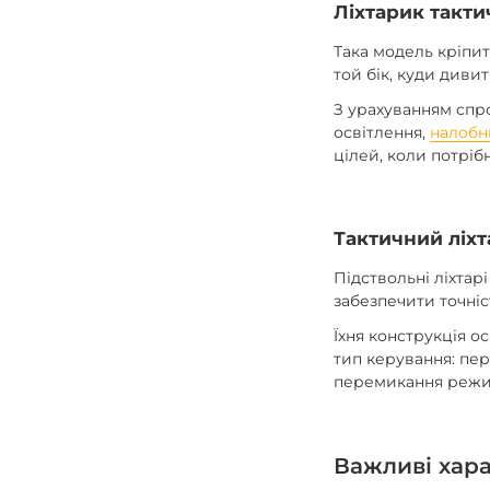
Ліхтарик такт
Така модель кріпит
той бік, куди диви
З урахуванням спр
освітлення,
налобн
цілей, коли потріб
Тактичний ліхт
Підствольні ліхтар
забезпечити точні
Їхня конструкція о
тип керування: пер
перемикання режи
Важливі хара