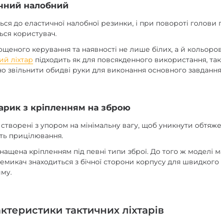
ичний налобний
ься до еластичної налобної резинки, і при повороті голови 
ться користувач.
ощеного керування та наявності не лише білих, а й кольор
ий ліхтар
підходить як для повсякденного використання, так 
но звільнити обидві руки для виконання основного завдання
арик з кріпленням на зброю
і створені з упором на мінімальну вагу, щоб уникнути обтяже
сть прицілювання.
снащена кріпленням під певні типи зброї. До того ж моделі
емикач знаходиться з бічної сторони корпусу для швидкого 
му.
ктеристики тактичних ліхтарів