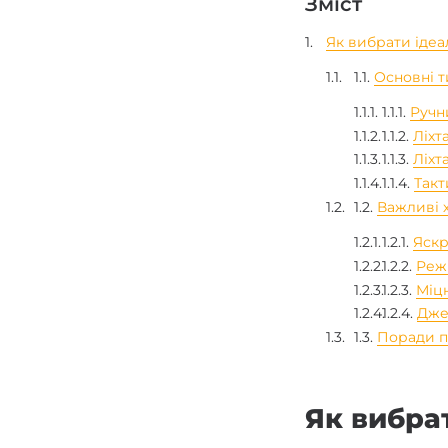
Зміст
Як вибрати ідеа
1.1.
Основні т
1.1.1.
Ручн
1.1.2.
Ліхт
1.1.3.
Ліхт
1.1.4.
Такт
1.2.
Важливі 
1.2.1.
Яскр
1.2.2.
Реж
1.2.3.
Міцн
1.2.4.
Дже
1.3.
Поради п
Як вибра