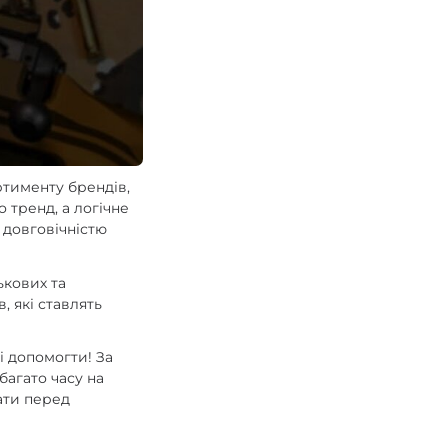
ртименту брендів,
 тренд, а логічне
 довговічністю
ькових та
, які ставлять
і допомогти! За
багато часу на
ати перед