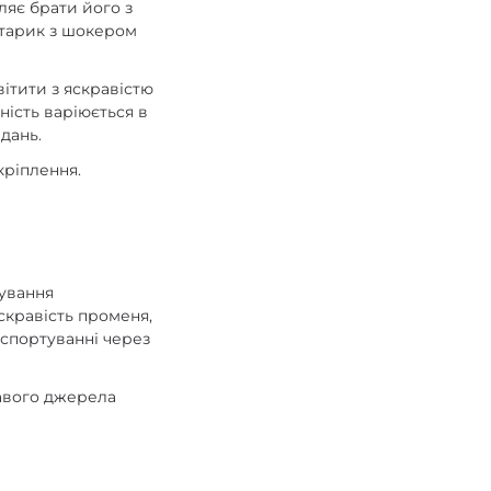
ляє брати його з
іхтарик з шокером
вітити з яскравістю
жність варіюється в
дань.
кріплення.
ування
скравість променя,
нспортуванні через
авого джерела