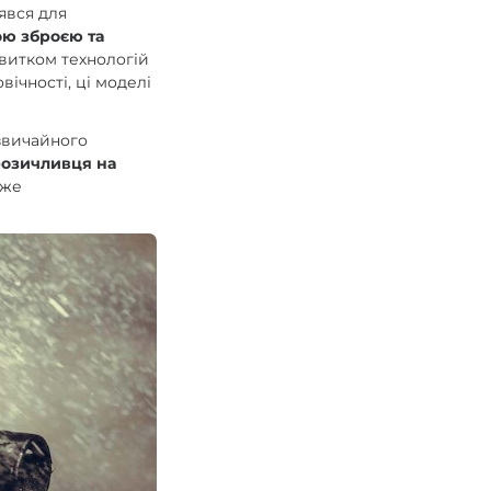
явся для
ою зброєю та
витком технологій
вічності, ці моделі
 звичайного
розичливця на
оже