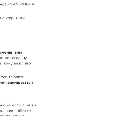
андарті ANSI/NEMA
ліхтар, який
юменів, тим
лише загальну
ів, тому важливо
 освітлювати
ення залишається
обійність. Лінзи з
нш далекобійним