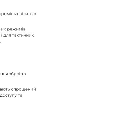
промінь світить в
ових режимів
і для тактичних
.
ння зброї та
 мають спрощений
доступу та