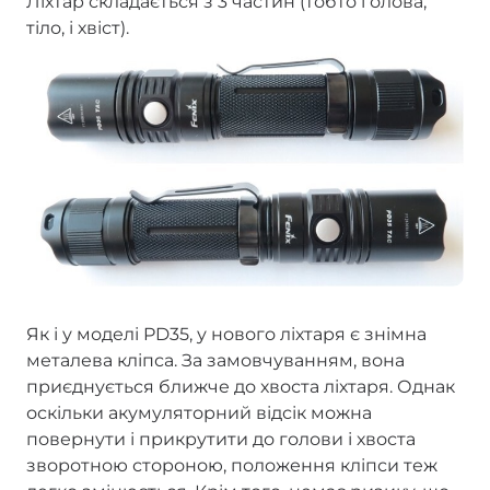
Ліхтар складається з 3 частин (тобто голова,
тіло, і хвіст).
Як і у моделі PD35, у нового ліхтаря є знімна
металева кліпса. За замовчуванням, вона
приєднується ближче до хвоста ліхтаря. Однак
оскільки акумуляторний відсік можна
повернути і прикрутити до голови і хвоста
зворотною стороною, положення кліпси теж