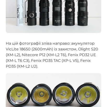
На цій фотографії зліва направо: акумулятор
VicLite 18650 (2600mAh) із захистом, Olight S20
(XM-L2), Nitecore P12 (XM-L2 T6), Fenix PD32 UE
(XM-L T6 СЗ), Fenix PD35 TAC (XP-L V5), Fenix
PD35 (XM-L2 U2).