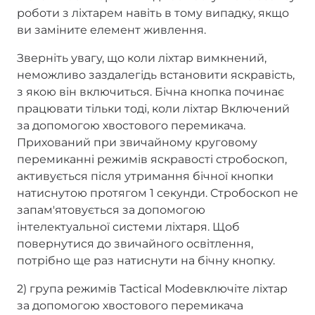
роботи з ліхтарем навіть в тому випадку, якщо
ви заміните елемент живлення.
Зверніть увагу, що коли ліхтар вимкнений,
неможливо заздалегідь встановити яскравість,
з якою він включиться. Бічна кнопка починає
працювати тільки тоді, коли ліхтар Включений
за допомогою хвостового перемикача.
Прихований при звичайному круговому
перемиканні режимів яскравості стробоскоп,
активується після утримання бічної кнопки
натиснутою протягом 1 секунди. Стробоскоп не
запам'ятовується за допомогою
інтелектуальної системи ліхтаря. Щоб
повернутися до звичайного освітлення,
потрібно ще раз натиснути на бічну кнопку.
2) група режимів Tactical Modeвключіте ліхтар
за допомогою хвостового перемикача