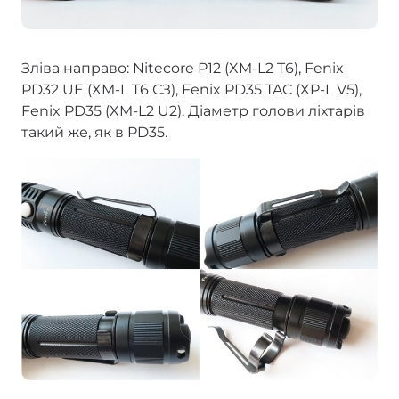
Зліва направо: Nitecore P12 (XM-L2 T6), Fenix
PD32 UE (XM-L T6 СЗ), Fenix PD35 TAC (XP-L V5),
Fenix PD35 (XM-L2 U2). Діаметр голови ліхтарів
такий же, як в PD35.