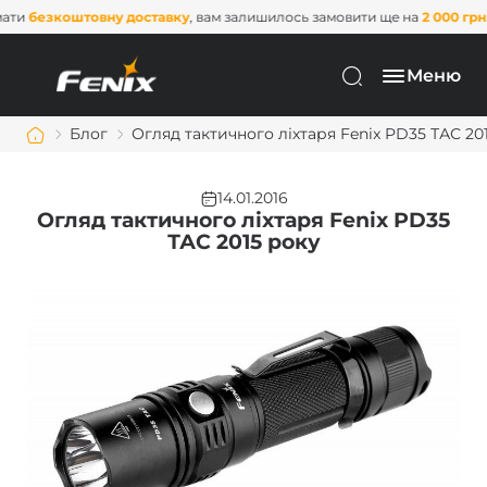
авку
, вам залишилось замовити ще на
2 000 грн
. Не пропустіть цю мож
Меню
Блог
Огляд тактичного ліхтаря Fenix PD35 ТАС 20
14.01.2016
Огляд тактичного ліхтаря Fenix PD35
ТАС 2015 року