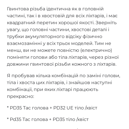
Гвинтова різьба ідентична як в головній
частині, так і в хвостовій для всіх ліхтарів, і має
квадратний перетин хорошої якості. Зверніть
увагу, що головні частини, хвостові деталі і
трубки акумуляторного відсіку фізично
взаємозамінні у всіх трьох моделей. Тим не
менш, ви не можете повністю (електрично)
поміняти голови або тіла ліхтарів, через різної
довжини гвинтової різьби кожного з ліхтарів.
Я пробував кілька комбінацій по заміні голови,
тіла і хвоста цих ліхтарів, і знайшов наступні
комбінації, при яких ліхтарі працюють
прекрасно:
* PD35 Tac голова + PD32 UE тіло /хвіст
* Pd35 Tac голова + PD35 тіло /хвіст