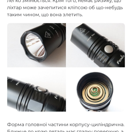
легко змінюється. Крім того, немає ризику, що
ліхтар може зачепитися кліпсою об що-небудь
таким чином, що вона злетить.
Форма головної частини корпусу-циліндрична.
Ближче до краю деталь має гладку поверхню, а