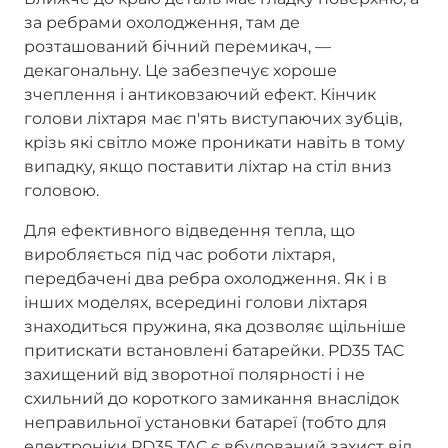
за ребрами охолодження, там де
розташований бічний перемикач, —
декагональну. Це забезпечує хороше
зчеплення і антиковзаючий ефект. Кінчик
голови ліхтаря має п'ять виступаючих зубців,
крізь які світло може проникати навіть в тому
випадку, якщо поставити ліхтар на стіл вниз
головою.
Для ефективного відведення тепла, що
виробляється під час роботи ліхтаря,
передбачені два ребра охолодження. Як і в
інших моделях, всередині голови ліхтаря
знаходиться пружина, яка дозволяє щільніше
притискати встановлені батарейки. PD35 TAC
захищений від зворотної полярності і не
схильний до короткого замикання внаслідок
неправильної установки батареї (тобто для
електроніки PD35 TAC є вбудований захист від