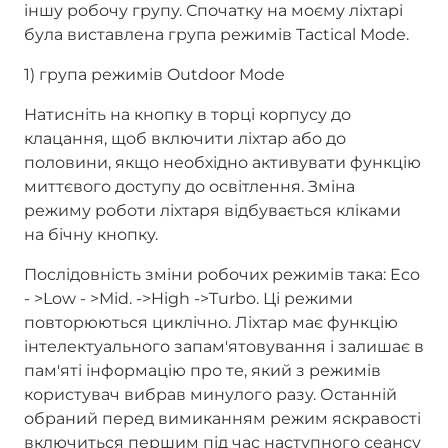
іншу робочу групу. Спочатку на моєму ліхтарі
була виставлена група режимів Tactical Mode.
1) група режимів Outdoor Mode
Натисніть на кнопку в торці корпусу до
клацання, щоб включити ліхтар або до
половини, якщо необхідно активувати функцію
миттєвого доступу до освітлення. Зміна
режиму роботи ліхтаря відбувається кліками
на бічну кнопку.
Послідовність зміни робочих режимів така: Eco
- >Low - >Mid. ->High ->Turbo. Ці режими
повторюються циклічно. Ліхтар має функцію
інтелектуального запам'ятовування і залишає в
пам'яті інформацію про те, який з режимів
користувач вибрав минулого разу. Останній
обраний перед вимиканням режим яскравості
включиться першим під час наступного сеансу