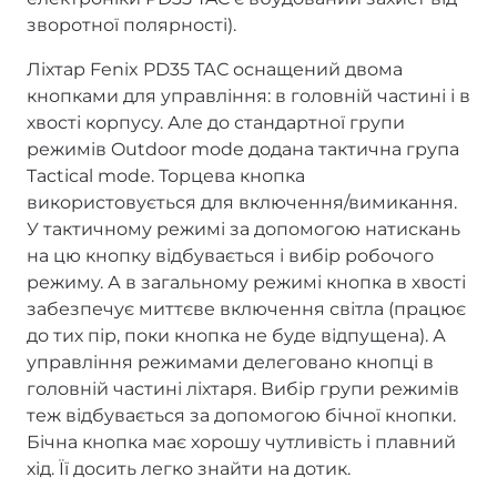
зворотної полярності).
Ліхтар Fenix PD35 ТАС оснащений двома
кнопками для управління: в головній частині і в
хвості корпусу. Але до стандартної групи
режимів Outdoor mode додана тактична група
Tactical mode. Торцева кнопка
використовується для включення/вимикання.
У тактичному режимі за допомогою натискань
на цю кнопку відбувається і вибір робочого
режиму. А в загальному режимі кнопка в хвості
забезпечує миттєве включення світла (працює
до тих пір, поки кнопка не буде відпущена). А
управління режимами делеговано кнопці в
головній частині ліхтаря. Вибір групи режимів
теж відбувається за допомогою бічної кнопки.
Бічна кнопка має хорошу чутливість і плавний
хід. Її досить легко знайти на дотик.