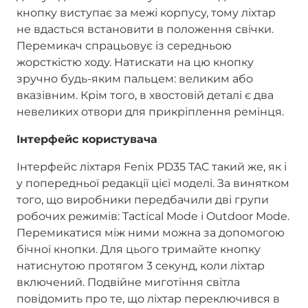
кнопку виступає за межі корпусу, тому ліхтар
не вдасться встановити в положення свічки.
Перемикач спрацьовує із середньою
жорсткістю ходу. Натискати на цю кнопку
зручно будь-яким пальцем: великим або
вказівним. Крім того, в хвостовій деталі є два
невеликих отвори для прикріплення ремінця.
Інтерфейс користувача
Інтерфейс ліхтаря Fenix PD35 TAC такий же, як і
у попередньої редакції цієї моделі. За винятком
того, що виробники передбачили дві групи
робочих режимів: Tactical Mode і Outdoor Mode.
Перемикатися між ними можна за допомогою
бічної кнопки. Для цього тримайте кнопку
натиснутою протягом 3 секунд, коли ліхтар
включений. Подвійне миготіння світла
повідомить про те, що ліхтар переключився в