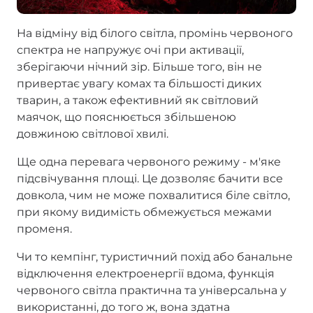
На відміну від білого світла, промінь червоного
спектра не напружує очі при активації,
зберігаючи нічний зір. Більше того, він не
привертає увагу комах та більшості диких
тварин, а також ефективний як світловий
маячок, що пояснюється збільшеною
довжиною світлової хвилі.
Ще одна перевага червоного режиму - м'яке
підсвічування площі. Це дозволяє бачити все
довкола, чим не може похвалитися біле світло,
при якому видимість обмежується межами
променя.
Чи то кемпінг, туристичний похід або банальне
відключення електроенергії вдома, функція
червоного світла практична та універсальна у
використанні, до того ж, вона здатна