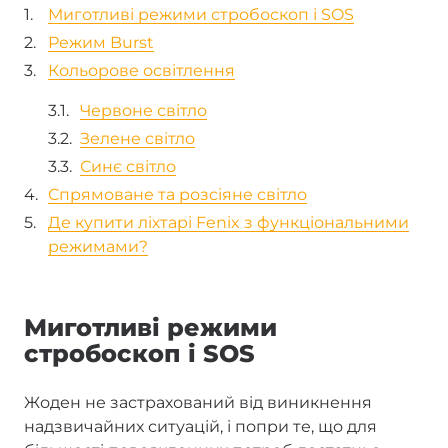
Миготливі режими стробоскоп і SOS
Режим Burst
Кольорове освітлення
Червоне світло
Зелене світло
Синє світло
Спрямоване та розсіяне світло
Де купити ліхтарі Fenix з функціональними
режимами?
Миготливі режими
стробоскоп і SOS
Жоден не застрахований від виникнення
надзвичайних ситуацій, і попри те, що для