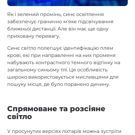
Як і зелений промінь, синє освітлення
забезпечує гранично м'яке підсвічування
ближньої дистанції. Але він має ще одну
приховану перевагу.
Синє світло полегшує ідентифікацію плям
крові, які при направленні на них променя
набувають контрастного темного відтінку на
загальному синьому тлі. Ця особливість
широко використовується мисливцями для
пошуку місця, де було поранено дичину.
Спрямоване та розсіяне
світло
У просунутих версіях ліхтарів можна зустріти