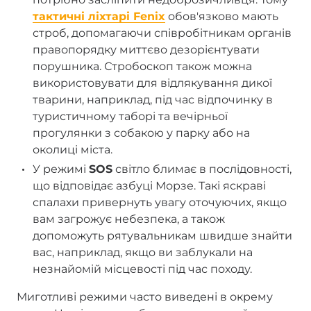
тактичні ліхтарі Fenix
обов'язково мають
строб, допомагаючи співробітникам органів
правопорядку миттєво дезорієнтувати
порушника. Стробоскоп також можна
використовувати для відлякування дикої
тварини, наприклад, під час відпочинку в
туристичному таборі та вечірньої
прогулянки з собакою у парку або на
околиці міста.
У режимі
SOS
світло блимає в послідовності,
що відповідає азбуці Морзе. Такі яскраві
спалахи привернуть увагу оточуючих, якщо
вам загрожує небезпека, а також
допоможуть рятувальникам швидше знайти
вас, наприклад, якщо ви заблукали на
незнайомій місцевості під час походу.
Миготливі режими часто виведені в окрему