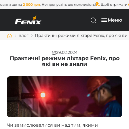
на
2 000 грн
. Не пропустіть цю можливість!
Щоб отримати
безкоштов
Меню
Блог
Практичні режими ліхтаря Fenix, про які ви
29.02.2024
Практичні режими ліхтаря Fenix, про
які ви не знали
Чи замислювалися ви над тим, якими