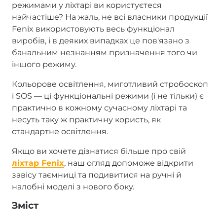
режимами у ліхтарі ви користуєтеся
найчастіше? На жаль, не всі власники продукції
Fenix використовують весь функціонал
виробів, і в деяких випадках це пов'язано з
банальним незнанням призначення того чи
іншого режиму.
Кольорове освітлення, миготливий стробоскоп
і SOS — ці функціональні режими (і не тільки) є
практично в кожному сучасному ліхтарі та
несуть таку ж практичну користь, як
стандартне освітлення.
Якщо ви хочете дізнатися більше про свій
ліхтар Fenix
, наш огляд допоможе відкрити
завісу таємниці та подивитися на ручні й
налобні моделі з нового боку.
Зміст