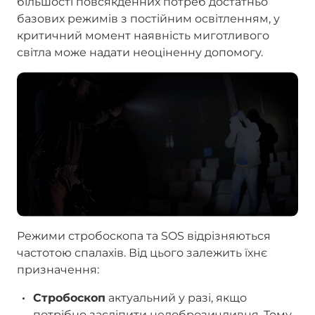
більшості повсякденних потреб достатньо
базових режимів з постійним освітленням, у
критичний момент наявність миготливого
світла може надати неоціненну допомогу.
Режими стробоскопа та SOS відрізняються
частотою спалахів. Від цього залежить їхнє
призначення:
Стробоскоп
актуальний у разі, якщо
потрібно засліпити недоброзичливця. Тому