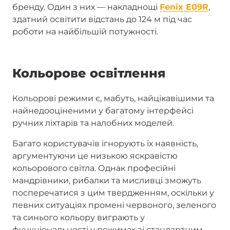
бренду. Один з них — накладнощі
Fenix E09R
,
здатний освітити відстань до 124 м під час
роботи на найбільшій потужності.
Кольорове освітлення
Кольорові режими є, мабуть, найцікавішими та
найнедооціненими у багатому інтерфейсі
ручних ліхтарів та налобних моделей.
Багато користувачів ігнорують їх наявність,
аргументуючи це низькою яскравістю
кольорового світла. Однак професійні
мандрівники, рибалки та мисливці зможуть
посперечатися з цим твердженням, оскільки у
певних ситуаціях промені червоного, зеленого
та синього кольору виграють у
функціональності у режимах зі стандартним