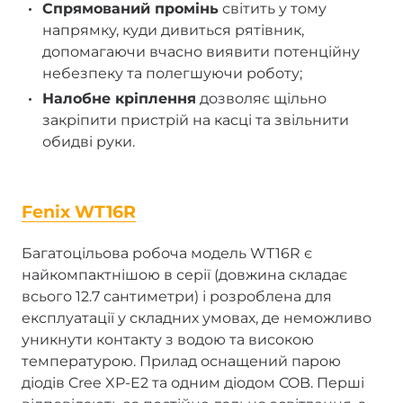
Спрямований промінь
світить у тому
напрямку, куди дивиться рятівник,
допомагаючи вчасно виявити потенційну
небезпеку та полегшуючи роботу;
Налобне кріплення
дозволяє щільно
закріпити пристрій на касці та звільнити
обидві руки.
Fenix WT16R
Багатоцільова робоча модель WT16R є
найкомпактнішою в серії (довжина складає
всього 12.7 сантиметри) і розроблена для
експлуатації у складних умовах, де неможливо
уникнути контакту з водою та високою
температурою. Прилад оснащений парою
діодів Cree XP-E2 та одним діодом COB. Перші