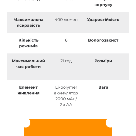
корпусу
Максимальна
400 люмен
Ударостійкість
1 
яскравість
Кількість
6
Вологозахист
I
режимів
Максимальний
21 год
Розміри
11
час роботи
4
28
Елемент
Li-polymer
Вага
1
живлення
акумулятор
2000 мАг /
2 х АА