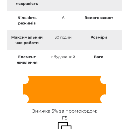
яскравість
Кількість
6
Вологозахист
режимів
Максимальний
30 годин
Розміри
127
час роботи
2
Елемент
вбудований
Вага
1
живлення
Знижка 5% за промокодом:
F5