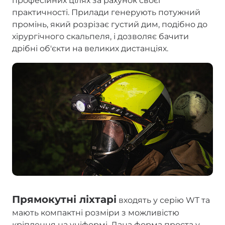
професійних цілях за рахунок своєї
практичності. Прилади генерують потужний
промінь, який розрізає густий дим, подібно до
хірургічного скальпеля, і дозволяє бачити
дрібні об'єкти на великих дистанціях.
Прямокутні ліхтарі
входять у серію WT та
мають компактні розміри з можливістю
кріплення на уніформі. Дана форма проста у