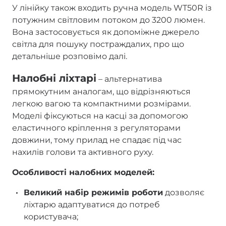
У лінійку також входить ручна модель WT50R із
потужним світловим потоком до 3200 люмен.
Вона застосовується як допоміжне джерело
світла для пошуку постраждалих, про що
детальніше розповімо далі.
Налобні ліхтарі
– альтернатива
прямокутним аналогам, що відрізняються
легкою вагою та компактними розмірами.
Моделі фіксуються на касці за допомогою
еластичного кріплення з регуляторами
довжини, тому прилад не спадає під час
нахилів голови та активного руху.
Особливості налобних моделей:
Великий набір режимів роботи
дозволяє
ліхтарю адаптуватися до потреб
користувача;