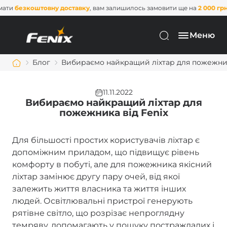
ну доставку
, вам залишилось замовити ще на
2 000 грн
. Не пропустіть
Меню
Блог
Вибираємо найкращий ліхтар для пожежник
11.11.2022
Вибираємо найкращий ліхтар для
пожежника від Fenix
Для більшості простих користувачів ліхтар є
допоміжним приладом, що підвищує рівень
комфорту в побуті, але для пожежника якісний
ліхтар замінює другу пару очей, від якої
залежить життя власника та життя інших
людей. Освітлювальні пристрої генерують
рятівне світло, що розрізає непроглядну
темряву, допомагають у пошуку постраждалих і