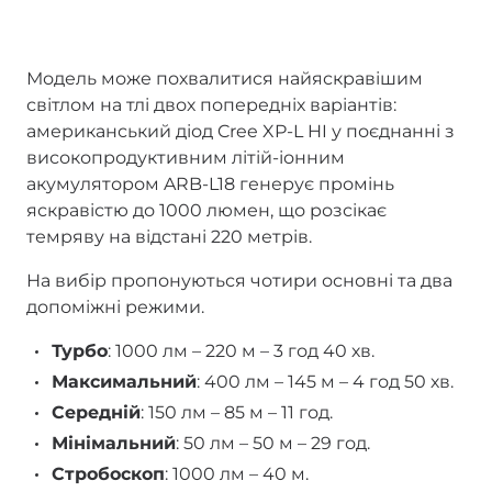
Модель може похвалитися найяскравішим
світлом на тлі двох попередніх варіантів:
американський діод Cree XP-L HI у поєднанні з
високопродуктивним літій-іонним
акумулятором ARB-L18 генерує промінь
яскравістю до 1000 люмен, що розсікає
темряву на відстані 220 метрів.
На вибір пропонуються чотири основні та два
допоміжні режими.
Турбо
: 1000 лм – 220 м – 3 год 40 хв.
Максимальний
: 400 лм – 145 м – 4 год 50 хв.
Середній
: 150 лм – 85 м – 11 год.
Мінімальний
: 50 лм – 50 м – 29 год.
Стробоскоп
: 1000 лм – 40 м.