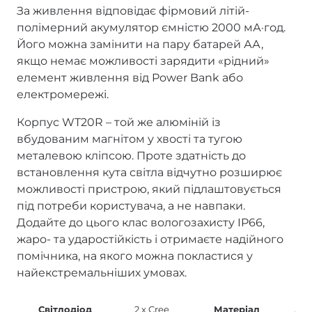
За живлення відповідає фірмовий літій-
полімерний акумулятор ємністю 2000 мА·год.
Його можна замінити на пару батарей АА,
якщо немає можливості зарядити «рідний»
елемент живлення від Power Bank або
електромережі.
Корпус WT20R – той же алюміній із
вбудованим магнітом у хвості та тугою
металевою кліпсою. Проте здатність до
встановлення кута світла відчутно розширює
можливості пристрою, який підлаштовується
під потреби користувача, а не навпаки.
Додайте до цього клас вологозахисту IP66,
жаро- та ударостійкість і отримаєте надійного
помічника, на якого можна покластися у
найекстремальніших умовах.
Світлодіод
2 х Cree
Матеріал
алю