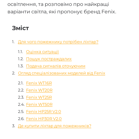
освітлення, та розповімо про найкращі
варіанти світла, які пропонує бренд Fenix.
Зміст
Для чого пожежнику потрібен ліхтар?
Оцінка ситуації
Пошук постраждалих
Подача сигналів оточуючим
Огляд спеціалізованих моделей від Fenix
Fenix WT16R
Fenix WT20R
Fenix WT25R
Fenix WT50R
Fenix HP25R V2.0
Fenix HP30R V2.0
Де купити ліхтар для пожежників?