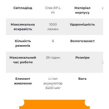
Світлодіод
Cree XP-L
Матеріал
алю
HI
корпусу
пл
Максимальна
1000
Удароміцність
1 
яскравість
люмен
Кількість
6
Вологозахист
I
режимів
Максимальний
29 годин
Розміри
13
час роботи
29.4
Елемент
Li-ion
Вага
1
живлення
акумулятор
3400 мАг