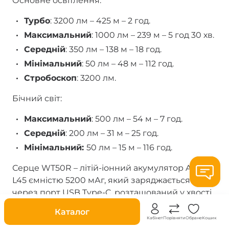
Основне освітлення:
Турбо
: 3200 лм – 425 м – 2 год.
Максимальний
: 1000 лм – 239 м – 5 год 30 хв.
Середній
: 350 лм – 138 м – 18 год.
Мінімальний
: 50 лм – 48 м – 112 год.
Стробоскоп
: 3200 лм.
Бічний світ:
Максимальний
: 500 лм – 54 м – 7 год.
Середній
: 200 лм – 31 м – 25 год.
Мінімальний:
50 лм – 15 м – 116 год.
Серце WT50R – літій-іонний акумулятор ARB-
L45 ємністю 5200 мАг, який заряджається
через порт USB Type-C, розташований у хвості
корпусу. Зарядний процес із 0 до 100% триває
Знижки
Каталог
4 години 30 хвилин при використанні кабелю
Кабінет
Порівняти
Обране
Кошик