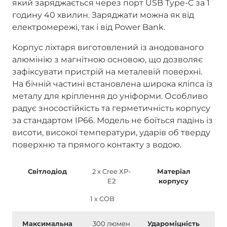
який заряджається через порт USB Type-C за 1
годину 40 хвилин. Заряджати можна як від
електромережі, так і від Power Bank.
Корпус ліхтаря виготовлений із анодованого
алюмінію з магнітною основою, що дозволяє
зафіксувати пристрій на металевій поверхні.
На бічній частині встановлена широка кліпса із
металу для кріплення до уніформи. Особливо
радує зносостійкість та герметичність корпусу
за стандартом IP66. Модель не боїться падінь із
висоти, високої температури, ударів об тверду
поверхню та прямого контакту з водою.
Світлодіод
2 х Cree XP-
Матеріал
алю
E2
корпусу
1 х COB
Максимальна
300 люмен
Удароміцність
1