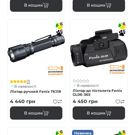
В кошик
В кошик
6
6
6
6
(1)
В наявності
В наявності
Ліхтар до пістолета Fenix
Ліхтар ручний Fenix TK11R
GL06-365
4 440
грн
4 450
грн
В кошик
В кошик
6
6
Новинка