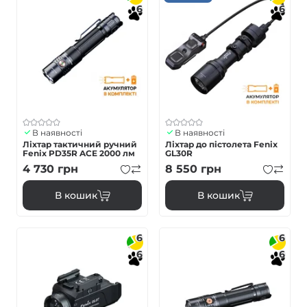
6
6
В наявності
В наявності
Ліхтар тактичний ручний
Ліхтар до пістолета Fenix
Fenix PD35R ACE 2000 лм
GL30R
4 730
грн
8 550
грн
В кошик
В кошик
6
6
6
6