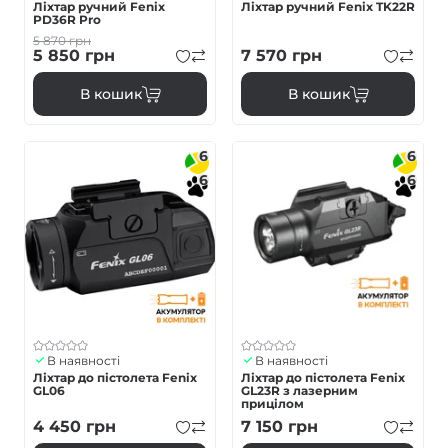
Ліхтар ручний Fenix
Ліхтар ручний Fenix TK22R
PD36R Pro
5 870
грн
5 850
грн
7 570
грн
В кошик
В кошик
6
6
6
6
В наявності
В наявності
Ліхтар до пістолета Fenix
Ліхтар до пістолета Fenix
GL06
GL23R з лазерним
прицілом
4 450
грн
7 150
грн