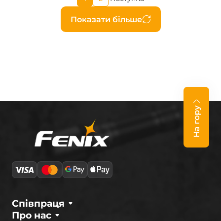
Page
Наступна
сторінка
сторінка
Розбивка
Показати більше
на
сторінки
На гору
Співпраця
Про нас