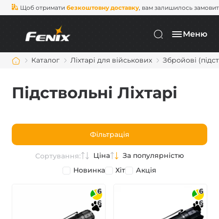
Щоб отримати
безкоштовну доставку
, вам залишилось замови
Меню
Каталог
Ліхтарі для військових
Збройові (підст
Підствольні Ліхтарі
Фільтрація
Ціна
За популярністю
Сортування:
Новинка
Хіт
Акція
6
6
6
6