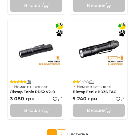
В кошик
В кошик
6
6
6
6
(6)
(2)
Немає в наявності
Немає в наявності
Ліхтар Fenix PD32 V2. 0
Ліхтар Fenix PD36 TAC
3 080
грн
5 240
грн
В кошик
В кошик
Поточна
1
2
Наступна