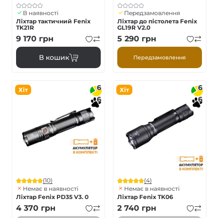
В наявності
Передзамовлення
Ліхтар тактичний Fenix
Ліхтар до пістолета Fenix
TK21R
GL19R V2.0
9 170
грн
5 290
грн
В кошик
Передзамовлення
6
6
Хіт
Хіт
6
6
(10)
(4)
Немає в наявності
Немає в наявності
Ліхтар Fenix PD35 V3. 0
Ліхтар Fenix TK06
4 370
грн
2 740
грн