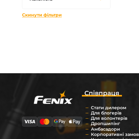
Зарядні пристрої F
Скинути фільтри
Аксесуари для ліхт
Співпраця
Стати дилером
Для блогерів
Для волонтерів
Дропшипінг
Амбасадори
Корпоративні замо