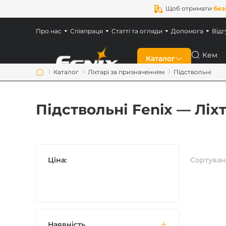
Щоб отримати
без
Про нас
Співпраця
Статті та огляди
Допомога
Відг
Пошук
Каталог
Каталог
Ліхтарі за призначенням
Підствольні
Знижки
Підствольні Fenix — Ліх
Новинки
Ліхтарі Fenix
Ціна:
Сортуван
Ліхтарі для військ
Акумулятори Feni
Наявність