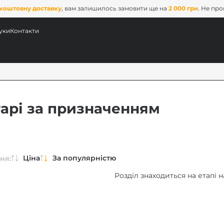
коштовну доставку
, вам залишилось замовити ще на
2 000 грн
. Не пр
уки
Контакти
тарі за призначенням
Ціна
За популярністю
ня:
Розділ знаходиться на етапі 
ових
x