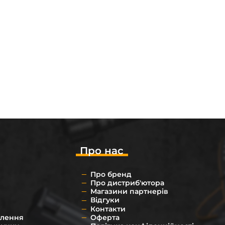
enix
арів
Про нас
Про бренд
Про дистриб'ютора
Магазини партнерів
Відгуки
Контакти
влення
Оферта