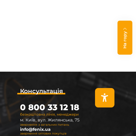
На гору
Консультація
0 800 33 12 18
безкоштовна лінія, менеджери
м. Київ, вул. Жилянська, 75
звернення з загальних питань
info@fenix.ua
звернення оптових покупців