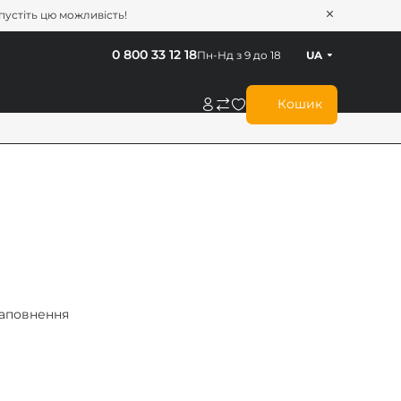
опустіть цю можливість!
0 800 33 12 18
Пн-Нд з 9 до 18
UA
Кошик
наповнення