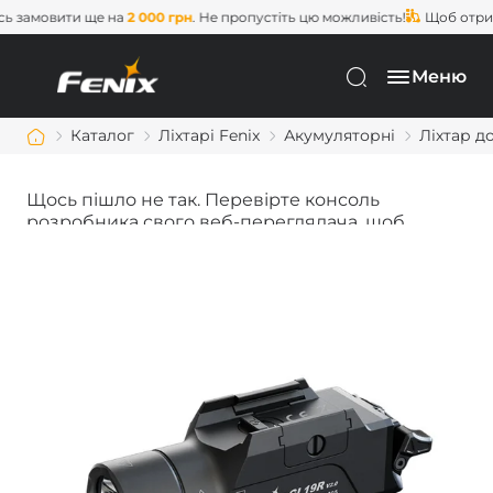
замовити ще на
2 000 грн
. Не пропустіть цю можливість!
Щоб отрима
Меню
Каталог
Ліхтарі Fenix
Акумуляторні
Ліхтар до
Щось пішло не так. Перевірте консоль
розробника свого веб-переглядача, щоб
дізнатися більше.