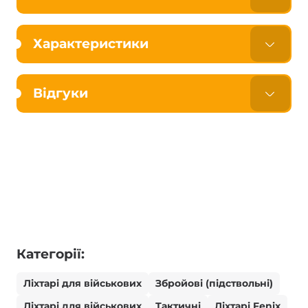
Характеристики
Відгуки
Категорії:
Ліхтарі для військових
Збройові (підствольні)
Ліхтарі для військових
Тактичні
Ліхтарі Fenix