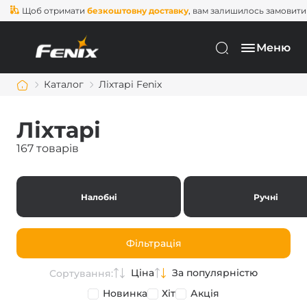
об отримати
безкоштовну доставку
, вам залишилось замовити ще на
Меню
Каталог
Ліхтарі Fenix
Ліхтарі
167 товарів
Налобні
Ручні
Фільтрація
Ціна
За популярністю
Сортування:
Новинка
Хіт
Акція