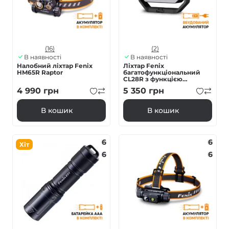
(16)
(2)
В наявності
В наявності
Налобний ліхтар Fenix
Ліхтар Fenix
HM65R Raptor
багатофункціональний
CL28R з функцією
Powerbank (10 000 mAh)
4 990
грн
5 350
грн
В кошик
В кошик
6
6
Хіт
6
6