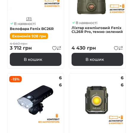
(31)
В наявності
В наявності
Ліхтар кемпінговий Fenix
Велофара Fenix BC26R
CL26R Pro, темно-зелений
Економія
928
грн
4 640
грн
3 712
грн
4 430
грн
В кошик
В кошик
6
6
-15%
6
6