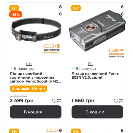
6
6
Хіт
Хіт
6
6
-19%
(15)
(4)
В наявності
В наявності
Ліхтар налобний
Ліхтар наключний Fenix
тактичний з червоним
E03R V2.0, сірий
світлом Fenix Scout (HM23
V2.0) | Лімітована серія
Економія
591
грн
3 090
грн
2 499
грн
1 660
грн
В кошик
В кошик
6
6
Хіт
Хіт