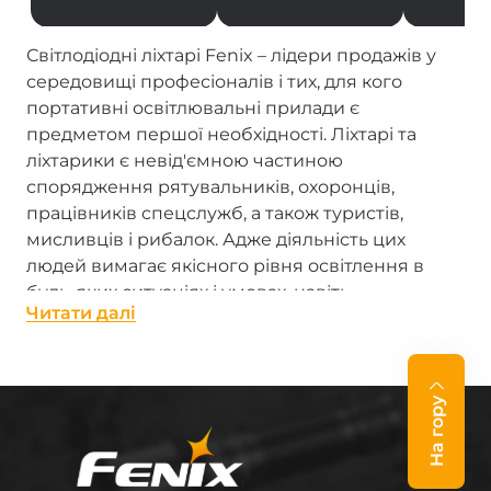
Світлодіодні ліхтарі Fenix – лідери продажів у
середовищі професіоналів і тих, для кого
портативні освітлювальні прилади є
предметом першої необхідності. Ліхтарі та
ліхтарики є невід'ємною частиною
спорядження рятувальників, охоронців,
працівників спецслужб, а також туристів,
мисливців і рибалок. Адже діяльність цих
людей вимагає якісного рівня освітлення в
будь-яких ситуаціях і умовах, навіть
Читати далi
екстремальних.
Ліхтарі виробництва Fenix – справжні «промені
сонця в кишені». Кожен, від надпотужного
На гору
професійного ліхтаря з LED до мініатюрного
брелока-ліхтарика, гідно виконує свою роботу.
Ліхтарі Фенікс відрізняються високою