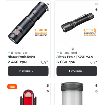
6
6
6
6
(4)
(14)
В наявності
В наявності
Ліхтар Fenix E09R
Ліхтар Fenix TK20R V2. 0
2 460
грн
6 660
грн
В кошик
В кошик
6
6
-15%
6
6