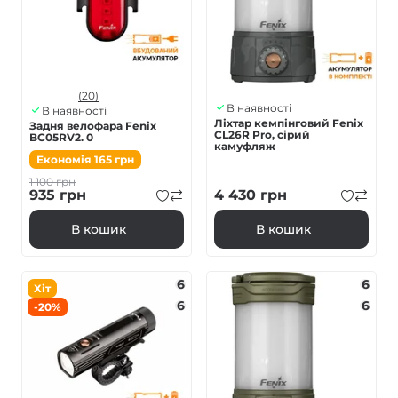
(20)
В наявності
В наявності
Ліхтар кемпінговий Fenix
Задня велофара Fenix
CL26R Pro, сірий
BC05RV2. 0
камуфляж
Економія
165
грн
1 100
грн
935
грн
4 430
грн
В кошик
В кошик
6
6
Хіт
6
6
-20%