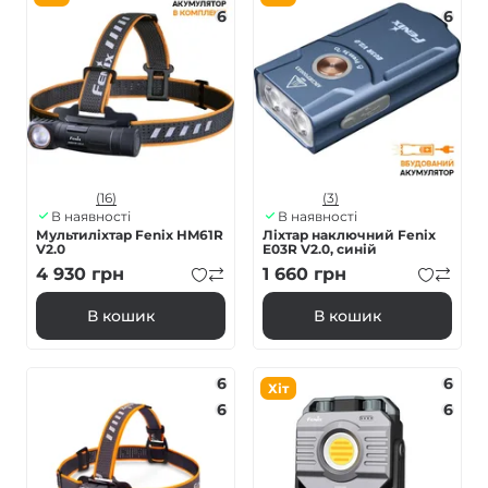
6
6
(16)
(3)
В наявності
В наявності
Мультиліхтар Fenix HM61R
Ліхтар наключний Fenix
V2.0
E03R V2.0, синій
4 930
грн
1 660
грн
В кошик
В кошик
6
6
Хіт
6
6