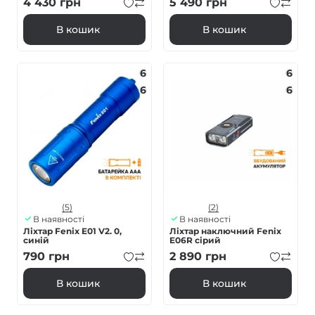
4 430
грн
5 490
грн
В кошик
В кошик
6
6
6
6
(5)
(2)
В наявності
В наявності
Ліхтар Fenix E01 V2. 0,
Ліхтар наключний Fenix
синій
E06R сірий
790
грн
2 890
грн
В кошик
В кошик