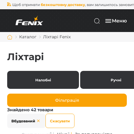
Щоб отримати
безкоштовну доставку
, вам залишилось замови
Меню
Каталог
Ліхтарі Fenix
Ліхтарі
Налобні
Ручні
Фільтрація
Знайдено 42 товари
Вбудований
Скасувати