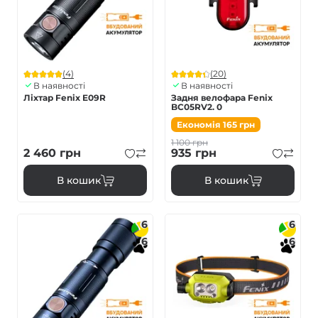
(4)
(20)
В наявності
В наявності
Ліхтар Fenix E09R
Задня велофара Fenix
BC05RV2. 0
Економія
165
грн
1 100
грн
2 460
грн
935
грн
В кошик
В кошик
6
6
6
6