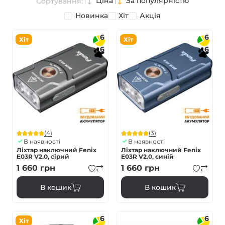
Ціна
За популярністю
Сортування:
Новинка
Хіт
Акція
6
6
Хіт
Хіт
6
6
(4)
(3)
В наявності
В наявності
Ліхтар наключний Fenix
Ліхтар наключний Fenix
E03R V2.0, сірий
E03R V2.0, синій
1 660
грн
1 660
грн
В кошик
В кошик
6
6
Хіт