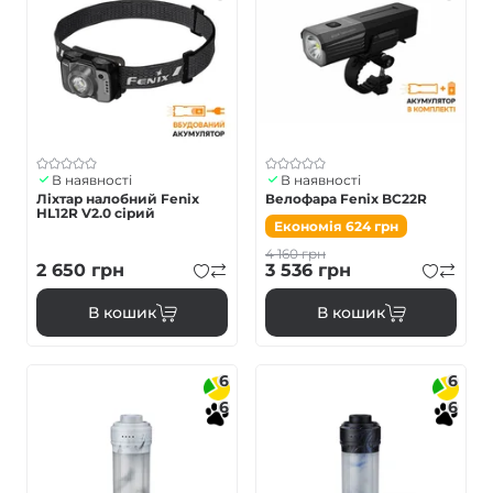
В наявності
В наявності
Ліхтар налобний Fenix
Велофара Fenix BC22R
HL12R V2.0 сірий
Економія
624
грн
4 160
грн
2 650
грн
3 536
грн
В кошик
В кошик
6
6
6
6