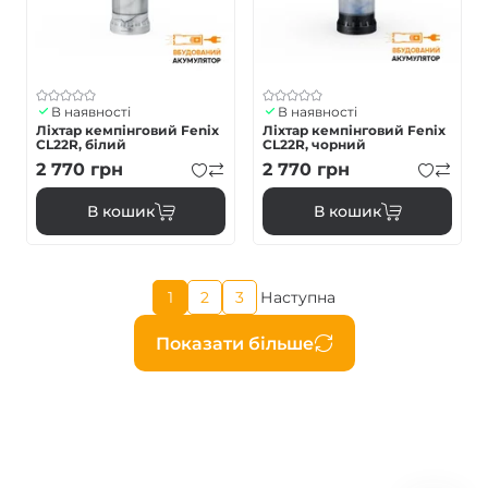
В наявності
В наявності
Ліхтар кемпінговий Fenix
Ліхтар кемпінговий Fenix
CL22R, білий
CL22R, чорний
2 770
грн
2 770
грн
В кошик
В кошик
Поточна
1
2
3
Наступна
Page
Page
Наступна
сторінка
сторінка
Розбивка
Показати більше
на
сторінки