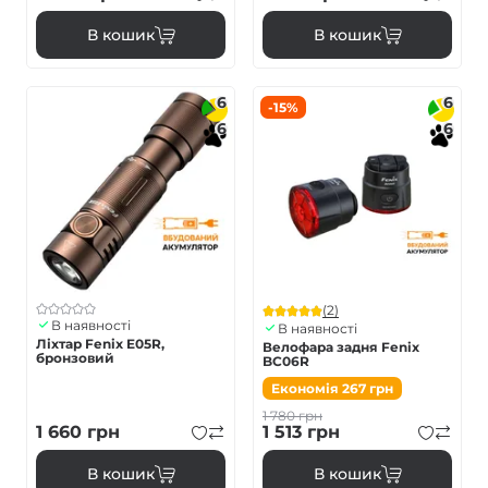
В кошик
В кошик
6
6
-15%
6
6
(2)
В наявності
В наявності
Ліхтар Fenix E05R,
Велофара задня Fenix
бронзовий
BC06R
Економія
267
грн
1 780
грн
1 660
грн
1 513
грн
В кошик
В кошик