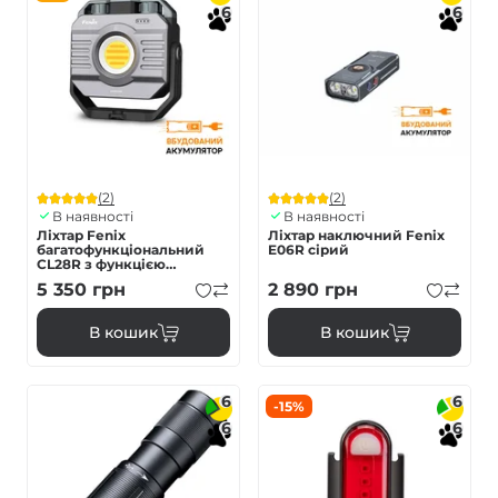
6
6
(2)
(2)
В наявності
В наявності
Ліхтар Fenix
Ліхтар наключний Fenix
багатофункціональний
E06R сірий
CL28R з функцією
Powerbank (10 000 mAh)
5 350
грн
2 890
грн
В кошик
В кошик
6
6
-15%
6
6