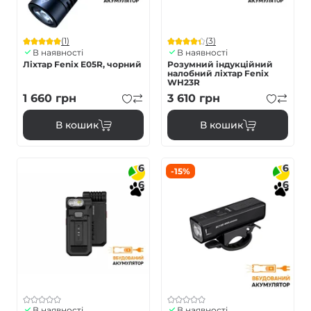
(1)
(3)
В наявності
В наявності
Ліхтар Fenix E05R, чорний
Розумний індукційний
налобний ліхтар Fenix
WH23R
1 660
грн
3 610
грн
В кошик
В кошик
6
6
-15%
6
6
В наявності
В наявності