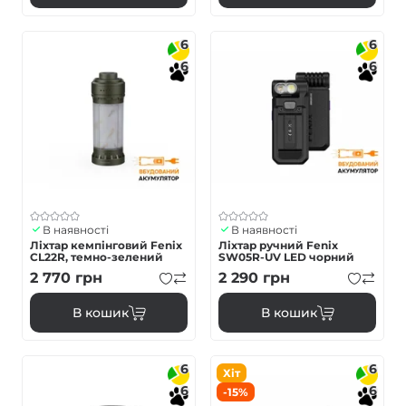
6
6
6
6
В наявності
В наявності
Ліхтар кемпінговий Fenix
Ліхтар ручний Fenix
CL22R, темно-зелений
SW05R-UV LED чорний
2 770
грн
2 290
грн
В кошик
В кошик
6
6
Хіт
6
6
-15%