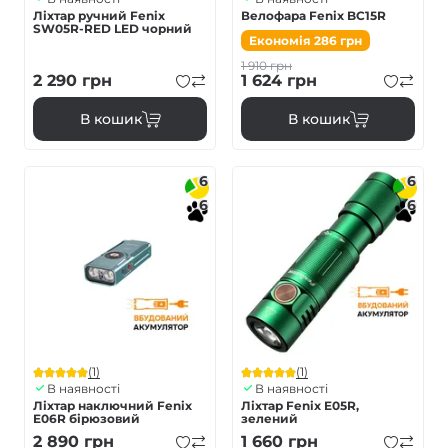
Ліхтар ручний Fenix
Велофара Fenix BC15R
SW05R-RED LED чорний
Економія
286
грн
1 910
грн
2 290
грн
1 624
грн
В кошик
В кошик
6
6
6
6
(1)
(1)
В наявності
В наявності
Ліхтар наключний Fenix
Ліхтар Fenix E05R,
E06R бірюзовий
зелений
2 890
грн
1 660
грн