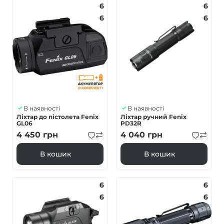
6
6
6
6
В наявності
В наявності
Ліхтар до пістолета Fenix
Ліхтар ручний Fenix
GL06
PD32R
4 450
грн
4 040
грн
В кошик
В кошик
6
6
6
6