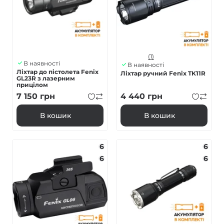
(1)
В наявності
В наявності
Ліхтар до пістолета Fenix
Ліхтар ручний Fenix TK11R
GL23R з лазерним
прицілом
7 150
грн
4 440
грн
В кошик
В кошик
6
6
6
6