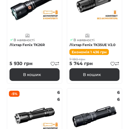
(2)
(5)
В наявності
В наявності
Ліхтар Fenix TK26R
Ліхтар Fenix TK35UE V2.0
Економія
1 436
грн
7 180
грн
5 930
грн
5 744
грн
В кошик
В кошик
6
6
-5%
6
6