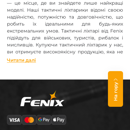
— це місце, де ви знайдете лише найкращі
моделі. Наші тактичні ліхтарики відомі своєю
надійністю, потужністю та довговічністю, що
робить їх ідеальними для будь-яких
екстремальних умов. Тактичні ліхтарі від Fenix
підійдуть для військових, туристів, рибалок і
мисливців. Купуючи тактичний ліхтарик у нас,
ви отримуєте високоякісну продукцію, яка не
підведе в будь-якій ситуації.
Читати далi
Найкращі тактичні ліхтарі
для різних умов
На гору
На Fenix.ua ви знайдете широкий вибір
тактичних ліхтариків, які підходять для різних
умов — від нічних походів до військових
завдань. Ми пропонуємо ліхтарик налобний
тактичний, що зручний для використання в
руках або на голові, а також ліхтар