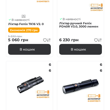
(4)
В наявності
В наявності
Ліхтар ручний Fenix
Ліхтар Fenix TK16 V2. 0
PD40R V3.0, 3000 люмен
Економія
270
грн
5 330
грн
5 060
грн
6 230
грн
В кошик
В кошик
6
6
6
6