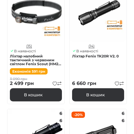
(15)
(14)
В наявності
В наявності
Ліхтар налобний
Ліхтар Fenix TK20R V2. 0
тактичний з червоним
світлом Fenix Scout (HM23
V2.0) | Лімітована серія
Економія
591
грн
3 090
грн
2 499
грн
6 660
грн
В кошик
В кошик
6
6
-20%
6
6