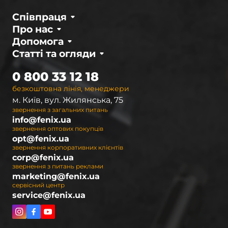
акумуляторний тактичний, який дозволяє
Співпраця
працювати тривалий час без потреби заміни
Про нас
батарей.
Допомога
Статті та огляди
Вибір тактичних ліхтарів для активних
подорожей
0 800 33 12 18
безкоштовна лінія, менеджери
При виборі тактичного ліхтарика для
м. Київ, вул. Жилянська, 75
подорожей важливо звернути увагу на
звернення з загальних питань
яскравість, тривалість роботи та компактність.
info@fenix.ua
На Fenix.ua ви знайдете моделі, які забезпечать
звернення оптових покупців
opt@fenix.ua
надійне освітлення в будь-яких умовах:
звернення корпоративних клієнтів
corp@fenix.ua
Яскравість
для нічних походів.
звернення з питань реклами
marketing@fenix.ua
Тривалий час роботи
.
сервісний центр
Компактні та легкі
для зручності в
service@fenix.ua
подорожах.
Тактичний ліхтарик налобний