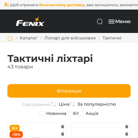
об отримати
безкоштовну доставку
, вам залишилось замовити ще н
Меню
Каталог
Ліхтарі для військових
Тактичні
Тактичні ліхтарі
43 товари
Фільтрація
Ціна
За популярністю
Сортування:
Новинка
Хіт
Акція
6
6
Хіт
6
6
-19%