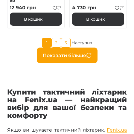
лм
12 940
грн
4 730
грн
В кошик
В кошик
Поточна
1
2
3
Наступна
Page
Page
Наступна
сторінка
сторінка
Розбивка
Показати більше
на
сторінки
Купити тактичний ліхтарик
на Fenix.ua — найкращий
вибір для вашої безпеки та
комфорту
Якщо ви шукаєте тактичний ліхтарик,
Fenix.ua