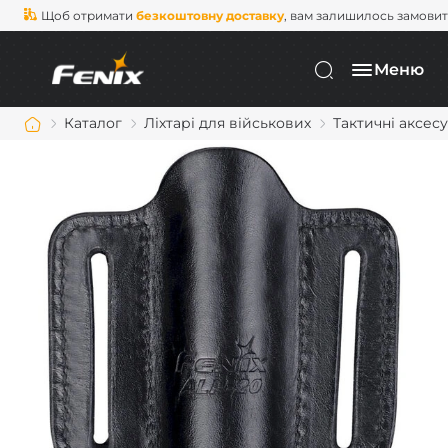
Щоб отримати
безкоштовну доставку
, вам залишилось замови
Меню
Каталог
Ліхтарі для військових
Тактичні аксес