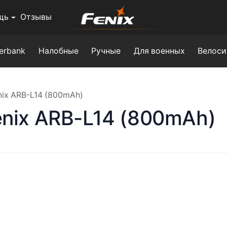
щь
Отзывы
erbank
Налобные
Ручные
Для военных
Велоси
nix ARB-L14 (800mAh)
nix ARB-L14 (800mAh)