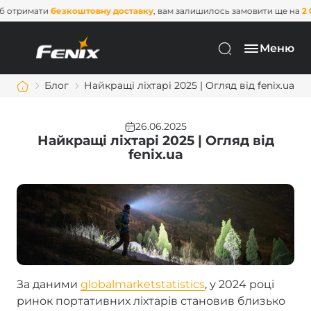
безкоштовну доставку
, вам залишилось замовити ще на
2 000 грн
. Не 
Меню
Блог
Найкращі ліхтарі 2025 | Огляд від fenix.ua
26.06.2025
Найкращі ліхтарі 2025 | Огляд від
fenix.ua
За даними
globalmarketstatistics
, у 2024 році
ринок портативних ліхтарів становив близько