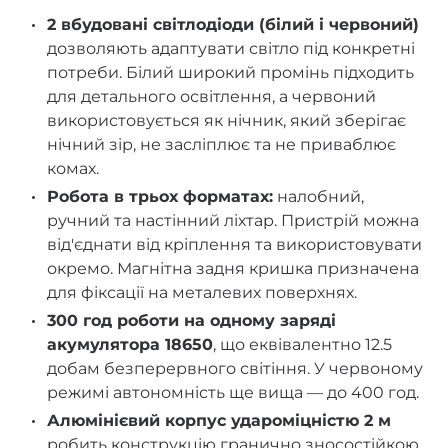
2 вбудовані світлодіоди (білий і червоний)
дозволяють адаптувати світло під конкретні
потреби. Білий широкий промінь підходить
для детального освітлення, а червоний
використовується як нічник, який зберігає
нічний зір, не засліплює та не приваблює
комах.
Робота в трьох форматах
:
налобний,
ручний та настінний ліхтар. Пристрій можна
від'єднати від кріплення та використовувати
окремо. Магнітна задня кришка призначена
для фіксації на металевих поверхнях.
300 год роботи на одному заряді
акумулятора 18650
, що еквівалентно 12.5
добам безперервного світіння. У червоному
режимі автономність ще вища — до 400 год.
Алюмінієвий корпус удароміцністю 2 м
робить конструкцію гранично зносостійкою