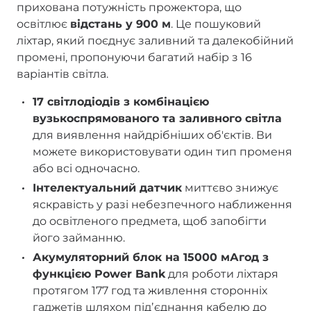
прихована потужність прожектора, що
освітлює
відстань у 900 м
. Це пошуковий
ліхтар, який поєднує заливний та далекобійний
промені, пропонуючи багатий набір з 16
варіантів світла.
17 світлодіодів з комбінацією
вузькоспрямованого та заливного світла
для виявлення найдрібніших об'єктів. Ви
можете використовувати один тип променя
або всі одночасно.
Інтелектуальний датчик
миттєво знижує
яскравість у разі небезпечного наближення
до освітленого предмета, щоб запобігти
його займанню.
Акумуляторний блок на 15000 мАгод з
функцією Power Bank
для роботи ліхтаря
протягом 177 год та живлення сторонніх
гаджетів шляхом підʼєднання кабелю до