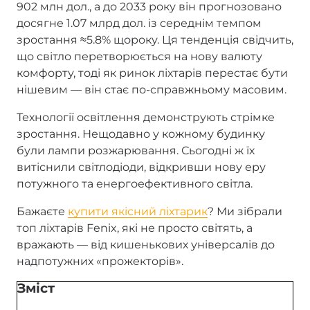
902 млн дол., а до 2033 року він прогнозовано
досягне 1.07 млрд дол. із середнім темпом
зростання ≈5.8% щороку. Ця тенденція свідчить,
що світло перетворюється на нову валюту
комфорту, тоді як ринок ліхтарів перестає бути
нішевим — він стає по-справжньому масовим.
Технології освітлення демонструють стрімке
зростання. Нещодавно у кожному будинку
були лампи розжарювання. Сьогодні ж їх
витіснили світлодіоди, відкривши нову еру
потужного та енергоефективного світла.
Бажаєте
купити якісний ліхтарик
? Ми зібрали
топ ліхтарів Fenix, які не просто світять, а
вражають — від кишенькових універсалів до
надпотужних «прожекторів».
Зміст