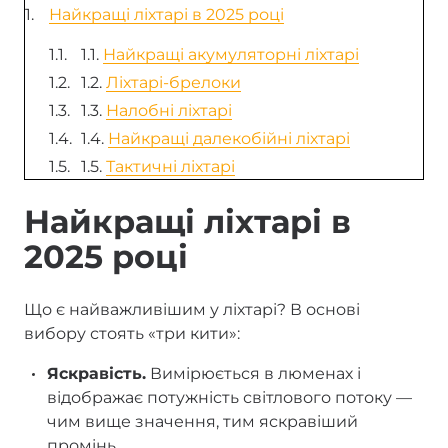
Найкращі ліхтарі в 2025 році
1.1.
Найкращі акумуляторні ліхтарі
1.2.
Ліхтарі-брелоки
1.3.
Налобні ліхтарі
1.4.
Найкращі далекобійні ліхтарі
1.5.
Тактичні ліхтарі
Найкращі ліхтарі в
2025 році
Що є найважливішим у ліхтарі? В основі
вибору стоять «три кити»:
Яскравість.
Вимірюється в люменах і
відображає потужність світлового потоку —
чим вище значення, тим яскравіший
промінь.