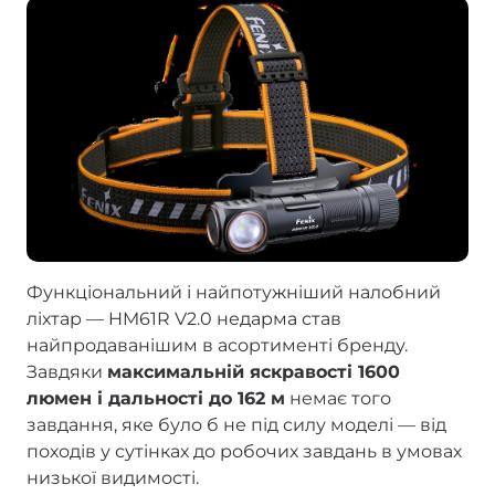
Функціональний і найпотужніший налобний
ліхтар — HM61R V2.0 недарма став
найпродаванішим в асортименті бренду.
Завдяки
максимальній яскравості 1600
люмен і дальності до 162 м
немає того
завдання, яке було б не під силу моделі — від
походів у сутінках до робочих завдань в умовах
низької видимості.