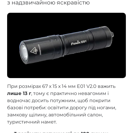
з надзвичайною яскравістю
При розмірах 67 х 15 х 14 мм E01 V2.0 важить
лише 13 г
, тому є практично невагомим і
водночас досить потужним, щоб покрити
базові потреби: освітити дорогу під ногами,
замкову щілину, автомобільний салон,
туристичний намет.