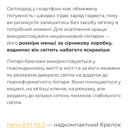
Світлодіод у смартфоні має обмежену
потужність і швидко з'їдає заряд гаджета, тому
ви ризикуєте залишитись без засобу зв'язку в
потрібний момент. Для освітлення краще
використовувати кишеньковий ліхтарик —
його
розміри менші за сірникову коробку,
водночас він світить набагато яскравіше
.
Ліхтарі-брелоки використовуються у
повсякденному житті в місті та за його межами
як резервне джерело світла на додаток до
повноформатного ліхтаря. Вони поміщаються у
кишені, на зв'язці ключів, на рюкзаку, але
видають до кількох сотень люменів стабільного
світла.
Fenix E01 V2.0
— надкомпактний брелок