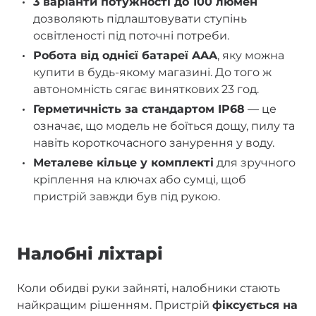
3 варіанти потужності до 100 люмен
дозволяють підлаштовувати ступінь
освітленості під поточні потреби.
Робота від однієї батареї AAA
, яку можна
купити в будь-якому магазині. До того ж
автономність сягає виняткових 23 год.
Герметичність за стандартом IP68
— це
означає, що модель не боїться дощу, пилу та
навіть короткочасного занурення у воду.
Металеве кільце у комплекті
для зручного
кріплення на ключах або сумці, щоб
пристрій завжди був під рукою.
Налобні ліхтарі
Коли обидві руки зайняті, налобники стають
найкращим рішенням. Пристрій
фіксується на