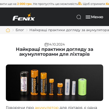
на
2 000 грн
. Не пропустіть цю можливість!
Щоб отримати
безкоштовн
Меню
Блог
Найкращі практики догляду за акумулятора
14.10.2024
Найкращі практики догляду за
акумуляторами для ліхтарів
Говорячи про
акумулятор
для ліхтаря, є одна