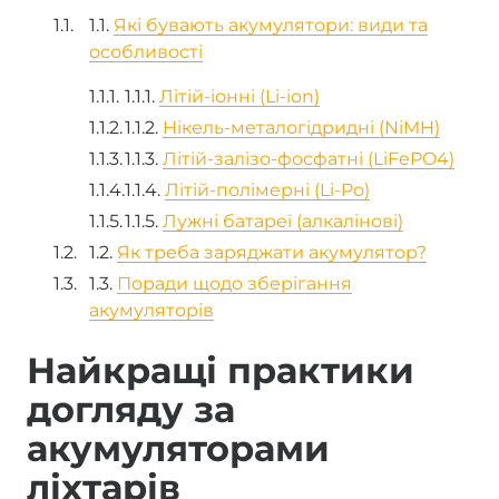
1.1.
Які бувають акумулятори: види та
особливості
1.1.1.
Літій-іонні (Li-ion)
1.1.2.
Нікель-металогідридні (NiMH)
1.1.3.
Літій-залізо-фосфатні (LiFePO4)
1.1.4.
Літій-полімерні (Li-Po)
1.1.5.
Лужні батареї (алкалінові)
1.2.
Як треба заряджати акумулятор?
1.3.
Поради щодо зберігання
акумуляторів
Найкращі практики
догляду за
акумуляторами
ліхтарів