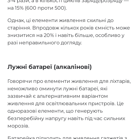
3-4 рази, а в кількості циклів заряду/розряду —
на 15% (600 проти 500).
Однак, ці елементи живлення схильні до
старіння. Впродовж кількох років ємність може
знизитися на 20% і навіть більше, особливо у
разі неправильного догляду.
Лужні батареї (алкалінові)
Говорячи про елементи живлення для ліхтарів,
неможливо оминути лужні батареї, які
зазвичай є альтернативним варіантом
живлення для освітлювальних пристроїв. Це
одноразові елементи, що генерують
безперебійну напругу навіть під час сильних
морозів.
Батарейка підходить для живлення гаджетів з