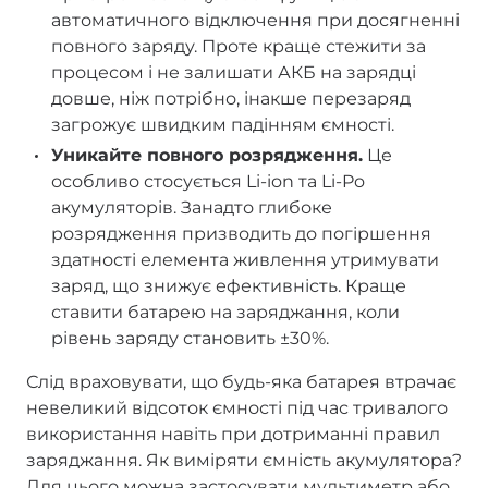
автоматичного відключення при досягненні
повного заряду. Проте краще стежити за
процесом і не залишати АКБ на зарядці
довше, ніж потрібно, інакше перезаряд
загрожує швидким падінням ємності.
Уникайте повного розрядження.
Це
особливо стосується Li-ion та Li-Po
акумуляторів. Занадто глибоке
розрядження призводить до погіршення
здатності елемента живлення утримувати
заряд, що знижує ефективність. Краще
ставити батарею на заряджання, коли
рівень заряду становить ±30%.
Слід враховувати, що будь-яка батарея втрачає
невеликий відсоток ємності під час тривалого
використання навіть при дотриманні правил
заряджання. Як виміряти ємність акумулятора?
Для цього можна застосувати мультиметр або