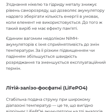
З'єднання нікелю та гідриду металу знижує
рівень саморозряду, що дозволяє акумулятору
надовго зберігати кількість енергії в умовах,
коли елемент не використовується. До того ж
такий виріб не має ефекту пам'яті.
Єдиним вагомим недоліком NiMH-
акумуляторів є їхня сприйнятливість до змін
температури. За її різким підвищенням чи
падінням збільшується швидкість
розряджання та зменшується експлуатаційний
термін.
Літій-залізо-фосфатні (LiFePO4)
Стабільна подача струму при широкому
діапазоні температур — це те, що вигідно
відрізняє LiFePO4 акумулятори на тлі аналогів