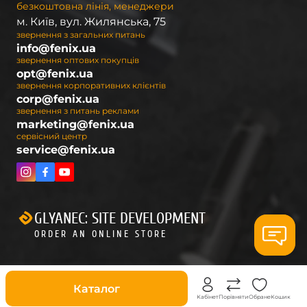
безкоштовна лінія, менеджери
м. Київ, вул. Жилянська, 75
звернення з загальних питань
info@fenix.ua
звернення оптових покупців
opt@fenix.ua
звернення корпоративних клієнтів
corp@fenix.ua
звернення з питань реклами
marketing@fenix.ua
сервісний центр
service@fenix.ua
GLYANEC: SITE DEVELOPMENT
ORDER AN ONLINE STORE
Знижки
Каталог
Кабінет
Порівняти
Обране
Кошик