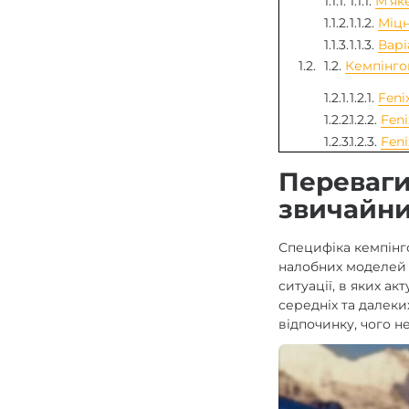
1.1.1.
М'як
1.1.2.
Міцн
1.1.3.
Варі
1.2.
Кемпінго
1.2.1.
Feni
1.2.2.
Feni
1.2.3.
Fen
Переваги
звичайни
Специфіка кемпінг
налобних моделей 
ситуації, в яких а
середніх та далеки
відпочинку, чого н