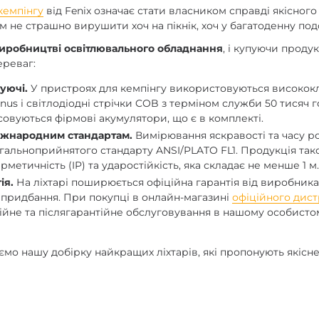
 кемпінгу
від Fenix означає стати власником справді якісного
м не страшно вирушити хоч на пікнік, хоч у багатоденну под
виробництві освітлювального обладнання
, і купуючи проду
ереваг:
уючі.
У пристроях для кемпінгу використовуються висококл
nus і світлодіодні стрічки COB з терміном служби 50 тисяч г
овуються фірмові акумулятори, що є в комплекті.
міжнародним стандартам.
Вимірювання яскравості та часу р
агальноприйнятого стандарту ANSI/PLATO FL1. Продукція та
рметичність (IP) та ударостійкість, яка складає не менше 1 м
ія.
На ліхтарі поширюється офіційна гарантія від виробника
 придбання. При покупці в онлайн-магазині
офіційного дис
ійне та післягарантійне обслуговування в нашому особисто
мо нашу добірку найкращих ліхтарів, які пропонують якісн