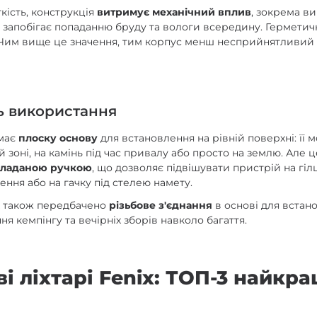
кість, конструкція
витримує механічний вплив
, зокрема ви
в
запобігає попаданню бруду та вологи всередину. Герметичн
. Чим вище це значення, тим корпус менш несприйнятливий
ь використання
 має
плоску основу
для встановлення на рівній поверхні: її 
й зоні, на камінь під час привалу або просто на землю. Але ц
кладаною ручкою
, що дозволяє підвішувати пристрій на гілці
ення або на гачку під стелею намету.
х також передбачено
різьбове з'єднання
в основі для встан
ня кемпінгу та вечірніх зборів навколо багаття.
і ліхтарі Fenix: ТОП-3 найкр