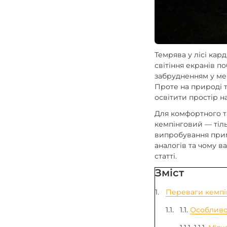
Зарядні пристрої F
Аксесуари для ліхт
Темрява у лісі кард
світіння екранів п
забрудненням у мег
Проте на природі т
освітити простір н
Для комфортного та
кемпінговий — тіль
випробування прим
аналогів та чому ва
статті.
Зміст
Переваги кемпі
1.1.
Особливос