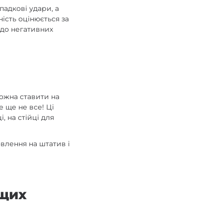
падкові удари, а
ість оцінюється за
 до негативних
можна ставити на
е ще не все! Ці
, на стійці для
овлення на штатив і
ащих