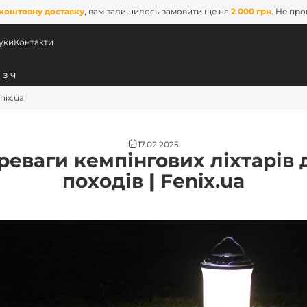
коштовну доставку
, вам залишилось замовити ще на
2 000 грн
. Не пр
уки
Контакти
nix.ua
17.02.2025
реваги кемпінгових ліхтарів 
походів | Fenix.ua
ових
x