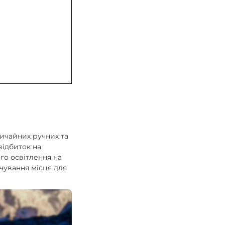
звичайних ручних та
відбиток на
ого освітлення на
ічування місця для