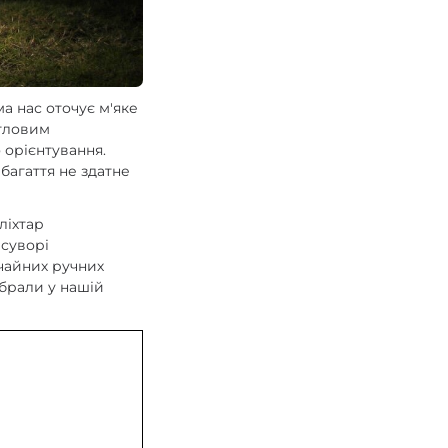
ма нас оточує м'яке
ітловим
 орієнтування.
багаття не здатне
ліхтар
 суворі
чайних ручних
ібрали у нашій