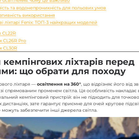
е освітлення: чому це важливо
ість та водонепроникність для польових умов
ативність використання
ві ліхтарі Fenix: ТОП-3 найкращих моделей
x CL22R
x CL26R Pro
ix CL30R
 кемпінгових ліхтарів перед
ми: що обрати для походу
ового ліхтаря —
освітлення на 360°
, що відрізняє його від 
зі спрямованим променем світла. Ця особливість накладає 
ктуальний кемпінговий пристрій: він не підходить для точков
х дистанціях, зате гарантує приємне для очей кругове підсв
е можуть забезпечити інші джерела світла.