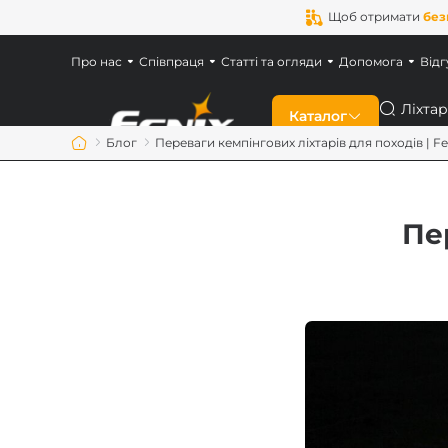
Щоб отримати
без
Про нас
Співпраця
Статті та огляди
Допомога
Відг
Пошук
Каталог
Блог
Переваги кемпінгових ліхтарів для походів | Fe
Знижки
Пе
Новинки
Ліхтарі Fenix
Ліхтарі для військ
Акумулятори Feni