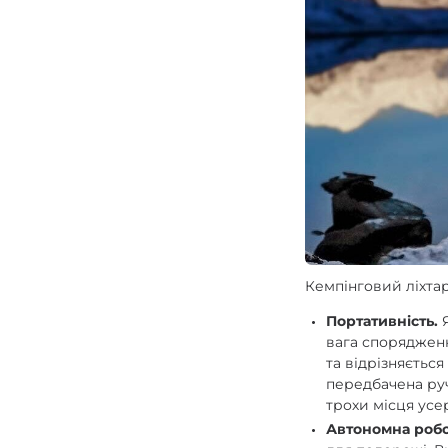
Кемпінговий ліхта
Портативність.
Я
вага спорядженн
та відрізняється
передбачена руч
трохи місця усе
Автономна робо