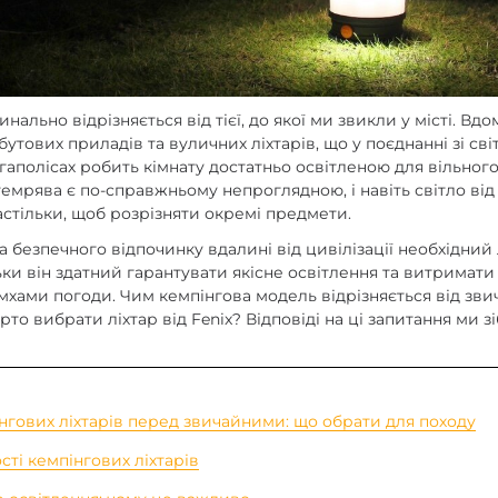
enix
арів
инально відрізняється від тієї, до якої ми звикли у місті. Вдо
обутових приладів та вуличних ліхтарів, що у поєднанні зі св
аполісах робить кімнату достатньо освітленою для вільного
емрява є по-справжньому непроглядною, і навіть світло від 
астільки, щоб розрізняти окремі предмети.
 безпечного відпочинку вдалині від цивілізації необхідний 
ки він здатний гарантувати якісне освітлення та витримати
хами погоди. Чим кемпінгова модель відрізняється від зви
рто вибрати ліхтар від Fenix? Відповіді на ці запитання ми з
нгових ліхтарів перед звичайними: що обрати для походу
ті кемпінгових ліхтарів