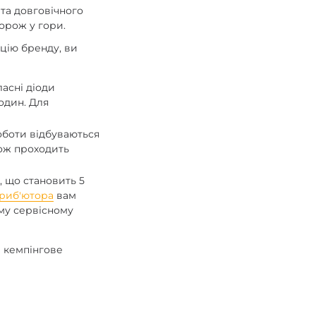
 та довговічного
орож у гори.
кцію бренду, ви
асні діоди
один. Для
оботи відбуваються
кож проходить
.
, що становить 5
триб'ютора
вам
му сервісному
е кемпінгове