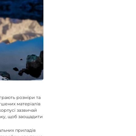
іграють розміри та
гшених матеріалів
 корпусі зазвичай
аку, щоб заощадити
альних приладів