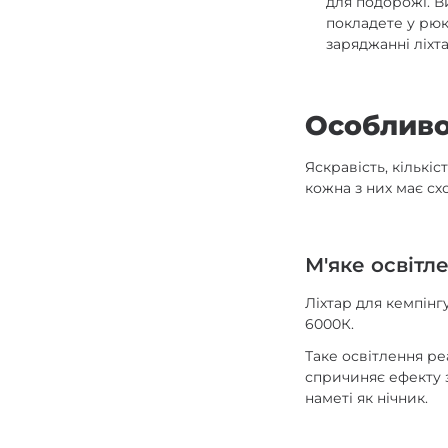
для подорожі. В
покладете у рю
заряджанні ліхт
Особливо
Яскравість, кількі
кожна з них має сх
М'яке освітл
Ліхтар для кемпін
6000К.
Таке освітлення ре
спричиняє ефекту з
наметі як нічник.