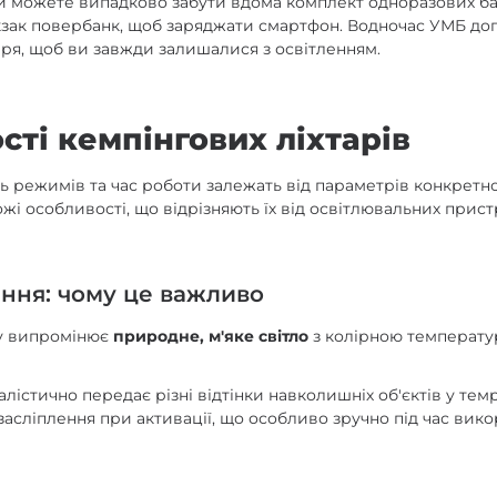
и можете випадково забути вдома комплект одноразових ба
кзак повербанк, щоб заряджати смартфон. Водночас УМБ д
аря, щоб ви завжди залишалися з освітленням.
сті кемпінгових ліхтарів
сть режимів та час роботи залежать від параметрів конкретно
ожі особливості, що відрізняють їх від освітлювальних прист
ення: чому це важливо
гу випромінює
природне, м'яке світло
з колірною температу
алістично передає різні відтінки навколишніх об'єктів у темр
асліплення при активації, що особливо зручно під час вико