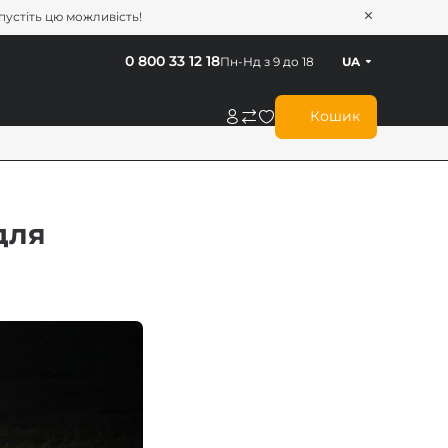
опустіть цю можливість!
0 800 33 12 18
Пн-Нд з 9 до 18
UA
Кошик
для