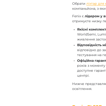
Обрати
ліхтар для
компаньйона, з яки
Fenix є
лідером у 
отримуєте низку п
Якісні комплект
WorldSemi, Lumi
живлення застос
Відповідність 
відповідно до з
тестування на ге
Офіційна гарант
років з моменту
доступне гарант
центрі.
Нижче представляє
освітлення.