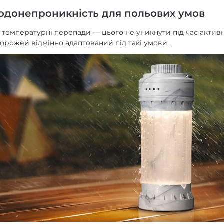
водонепроникність для польових умов
кі температурні перепади — цього не уникнути під час активн
орожей відмінно адаптований під такі умови.