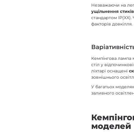
Незважаючи на лег
ущільнення стикі
стандартом IP(XX)
факторів довкілля.
Варіативніст
Кемпінгова лампа
стіл у відпочинкові
ліхтарі оснащені
с
зовнішнього освітл
У багатьох моделя
заливного освітлен
Кемпінгов
моделей