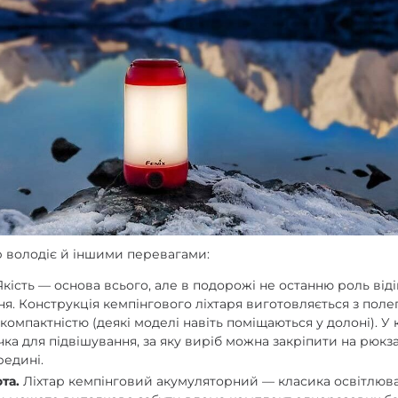
р володіє й іншими перевагами:
кість — основа всього, але в подорожі не останню роль від
я. Конструкція кемпінгового ліхтаря виготовляється з поле
 компактністю (деякі моделі навіть поміщаються у долоні). У
ка для підвішування, за яку виріб можна закріпити на рюкз
редині.
та.
Ліхтар кемпінговий акумуляторний — класика освітлюв