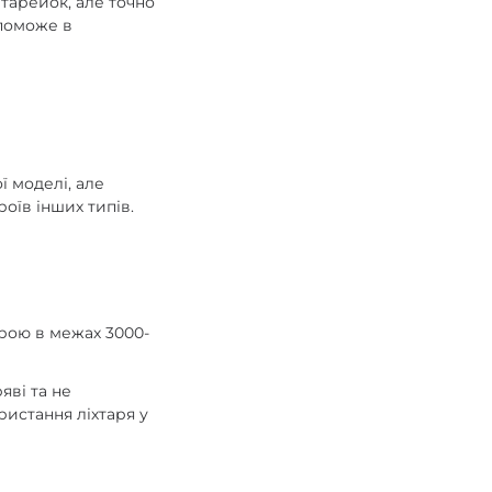
тарейок, але точно
опоможе в
ї моделі, але
роїв інших типів.
рою в межах 3000-
яві та не
ристання ліхтаря у