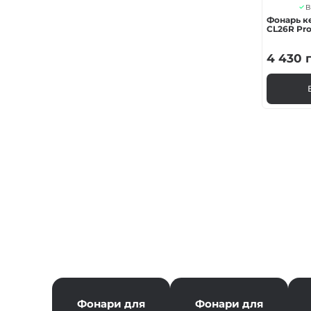
В
Фонарь ке
CL26R Pr
4 430
г
Фонари для
Фонари для