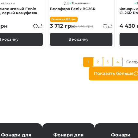
(31)
 наличии
В наличии
мпинговый Fenix ​​
Велофара Fenix BC26R
Фонарь к
o, серый камуфляж
CL26R Pr
Економия
928
грн
рн
3 712
грн
4 430
4 640
грн
В корзину
В корзину
…
Текущая
1
2
3
4
След
Страница
Страница
Страница
страница
Нумера
Показать больше
страни
Фонари для
Фонари для
Фонари