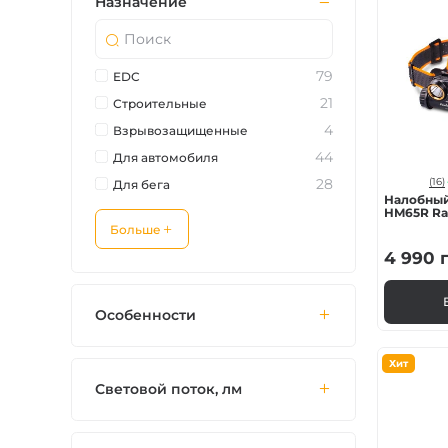
Назначение
79
EDC
21
Строительные
4
Взрывозащищенные
44
Для автомобиля
28
(16)
Для бега
Налобный
HM65R Ra
Больше
4 990
г
Особенности
Хит
Световой поток, лм