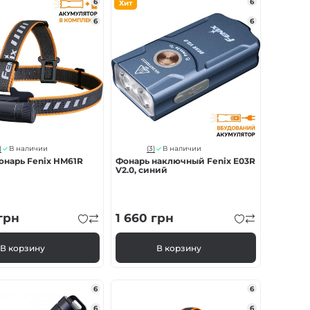
6
6
Хит
6
6
)
(3)
В наличии
В наличии
онарь Fenix HM61R
Фонарь наключный Fenix ​​E03R
V2.0, синий
грн
1 660
грн
В корзину
В корзину
6
6
6
6