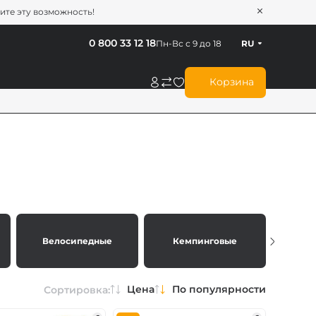
тите эту возможность!
0 800 33 12 18
Пн-Вс с 9 до 18
RU
Корзина
Велосипедные
Кемпинговые
Тур
Цена
По популярности
Сортировка: