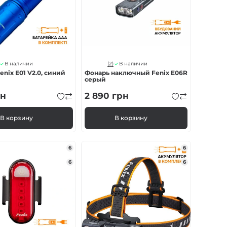
(2)
В наличии
В наличии
enix E01 V2.0, синий
Фонарь наключный Fenix E06R
серый
н
2 890
грн
В корзину
В корзину
6
6
6
6