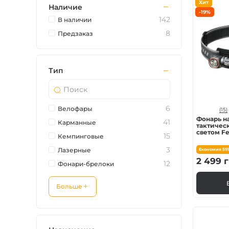
Хит
Наличие
Зарядные устройст
-19%
142
В наличии
8
Предзаказ
Аксессуары для ф
Тип
6
Велофары
(15)
Фонарь н
41
Карманные
тактичес
светом Fe
15
Кемпинговые
| Лимити
3
Лазерные
Економия
59
2 499
г
12
Фонари-брелоки
Больше