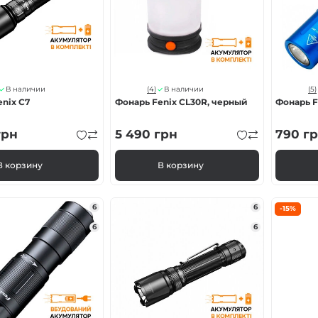
(4)
(5)
В наличии
В наличии
nix C7
Фонарь Fenix CL30R, черный
Фонарь F
рн
5 490
грн
790
гр
В корзину
В корзину
6
6
-15%
6
6