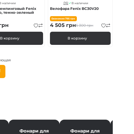
(16)
В наличии
В наличии
емпинговый Fenix ​​
Велофара Fenix BC30V20
o, темно-зеленый
Економия
795
грн
грн
4 505
грн
5 300
грн
В корзину
В корзину
ующая
Следующая
страница
ция
ц
Фонари для
Фонари для
Фона