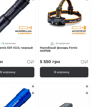
(7)
В наличии
В наличии
enix E01 V2.0, черный
Налобный фонарь Fenix
HM70R
н
5 550
грн
В корзину
В корзину
6
6
6
6