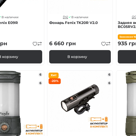
(14)
(20
В наличии
В наличии
enix E09R
Фонарь Fenix TK20R V2.0
Задняя в
BC05RV2
Економия
1
рн
6 660
грн
935
гр
В корзину
В корзину
6
6
Хит
-20%
6
6