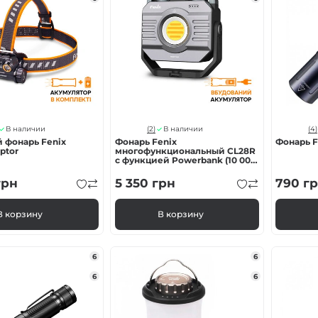
(2)
(4)
В наличии
В наличии
 фонарь Fenix
Фонарь Fenix
Фонарь F
ptor
многофункциональный CL28R
с функцией Powerbank (10 000
mAh)
рн
5 350
грн
790
гр
В корзину
В корзину
6
6
6
6