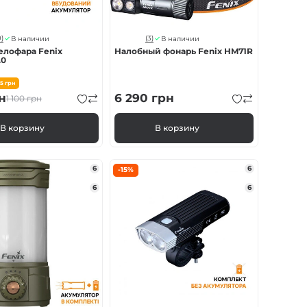
)
(3)
В наличии
В наличии
елофара Fenix
Налобный фонарь Fenix HM71R
.0
65
грн
н
6 290
грн
1 100
грн
В корзину
В корзину
6
6
-15%
6
6