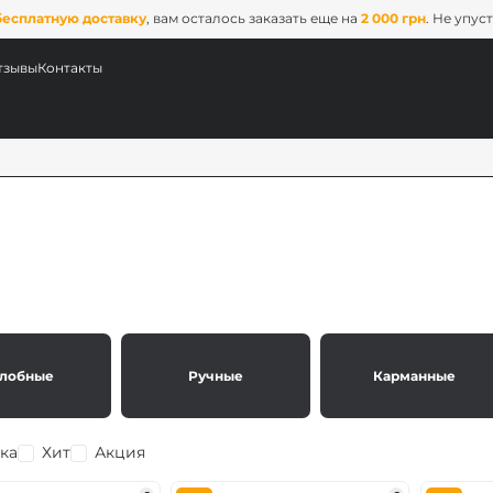
бесплатную доставку
, вам осталось заказать еще на
2 000 грн
. Не упус
тзывы
Контакты
лобные
Ручные
Карманные
ых
ix
ка
Хит
Акция