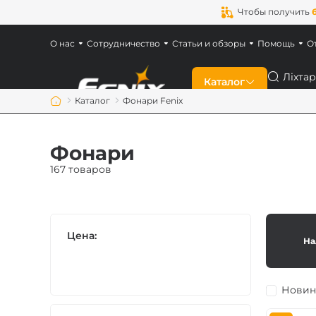
Чтобы получить
О нас
Сотрудничество
Статьи и обзоры
Помощь
О
Поиск
Каталог
Каталог
Фонари Fenix
Скидки
Фонари
Новинки
167 товаров
Фонари Fenix
Цена:
На
Фонари для военн
Аккумуляторы Fen
Новин