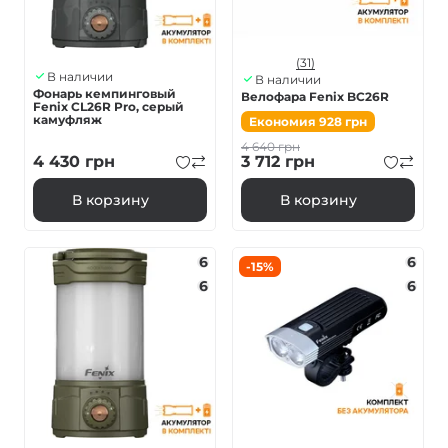
(31)
В наличии
В наличии
Фонарь кемпинговый
Велофара Fenix BC26R
Fenix ​​CL26R Pro, серый
камуфляж
Економия
928
грн
4 640
грн
4 430
грн
3 712
грн
В корзину
В корзину
6
6
-15%
6
6