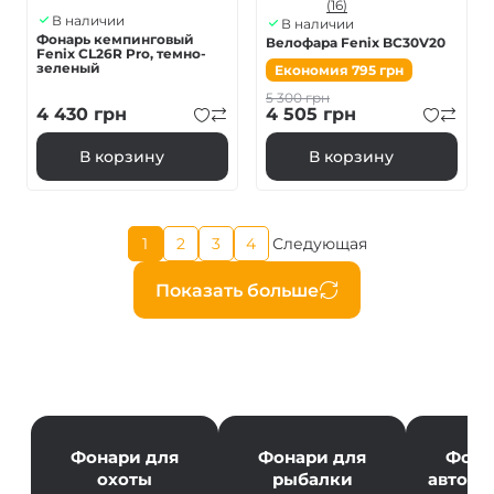
(16)
В наличии
В наличии
Фонарь кемпинговый
Велофара Fenix BC30V20
Fenix ​​CL26R Pro, темно-
зеленый
Економия
795
грн
5 300
грн
4 430
грн
4 505
грн
В корзину
В корзину
Текущая
1
2
3
4
Следующая
Страница
Страница
Страница
Следующая
страница
страница
Нумерация
Показать больше
страниц
Фонари для
Фонари для
Фона
охоты
рыбалки
автолю