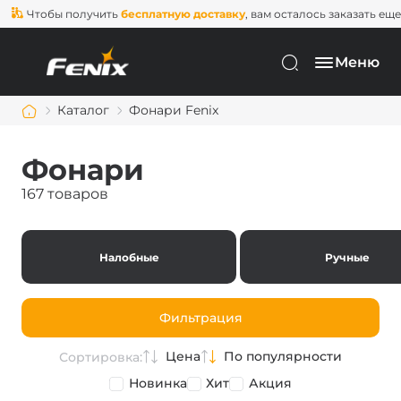
обы получить
бесплатную доставку
, вам осталось заказать еще на
2 0
Меню
Каталог
Фонари Fenix
Фонари
167 товаров
Налобные
Ручные
Фильтрация
Цена
По популярности
Сортировка:
Новинка
Хит
Акция