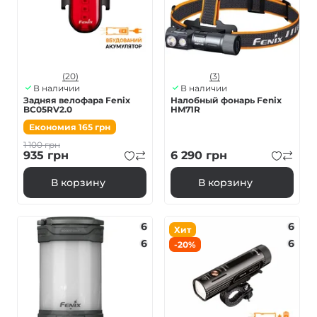
(20)
(3)
В наличии
В наличии
Задняя велофара Fenix
Налобный фонарь Fenix
BC05RV2.0
HM71R
Економия
165
грн
1 100
грн
935
грн
6 290
грн
В корзину
В корзину
6
6
Хит
6
6
-20%