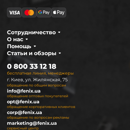
отличаются высокой надежностью,
неприхотливостью и долговечностью, которые
подтверждены многочисленными тестами и
испытаниями. Уверенность в качестве дает
возможность компании предоставлять
Сотрудничество
официальную гарантию 2 года на любую
О нас
модель.
Помощь
Статьи и обзоры
Интернет-магазин
fenix.ua
– официальный
дистрибьютор в Украине. Мы предлагаем
0 800 33 12 18
полный ассортимент светодиодных фонарей
бесплатная линия, менеджеры
Fenix, а также необходимые аксессуары к ним.
г. Киев, ул. Жилянская, 75
Чтобы покупателям было легче
обращение по общим вопросам
ориентироваться при выборе осветительных
info@fenix.ua
устройств, они разделены на серии. В
обращение оптовых покупателей
opt@fenix.ua
настоящее время ассортимент Феникс
обращение корпоративных клиентов
представлен 9 сериями ручных фонарей, 2
corp@fenix.ua
сериями налобных фонарей и 2 видами led
обращение по вопросам рекламы
marketing@fenix.ua
фонарей для велосипедистов (велофары).
сервисный центр