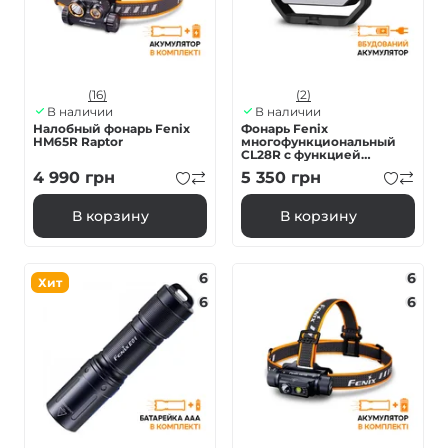
(16)
(2)
В наличии
В наличии
Налобный фонарь Fenix
Фонарь Fenix
HM65R Raptor
многофункциональный
CL28R с функцией
Powerbank (10 000 mAh)
4 990
грн
5 350
грн
В корзину
В корзину
6
6
Хит
6
6