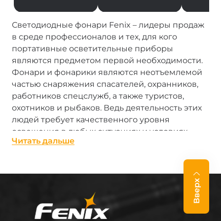
Светодиодные фонари Fenix – лидеры продаж
в среде профессионалов и тех, для кого
портативные осветительные приборы
являются предметом первой необходимости.
Фонари и фонарики являются неотъемлемой
частью снаряжения спасателей, охранников,
работников спецслужб, а также туристов,
охотников и рыбаков. Ведь деятельность этих
людей требует качественного уровня
освещения в любых ситуациях и условиях,
Читать дальше
даже экстремальных.
Фонари производства Fenix – настоящие «лучи
солнца в кармане». Каждый, от сверхмощного
Вверх
профессионального фонаря с LED до
миниатюрного брелка-фонарика, достойно
выполняют свою работу. Фонари Феникс