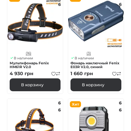
6
6
(16)
(3)
В наличии
В наличии
Мультифонарь Fenix
Фонарь наключный Fenix ​​
HM61R V2.0
E03R V2.0, синий
4 930
грн
1 660
грн
В корзину
В корзину
6
6
Хит
6
6