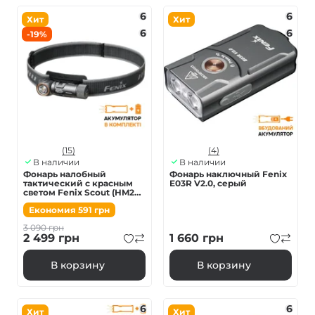
6
6
Хит
Хит
6
6
-19%
(15)
(4)
В наличии
В наличии
Фонарь налобный
Фонарь наключный Fenix
тактический с красным
E03R V2.0, серый
светом Fenix Scout (HM23
V2.0) | Лимитированная
Економия
591
грн
серия
3 090
грн
2 499
грн
1 660
грн
В корзину
В корзину
6
6
Хит
Хит