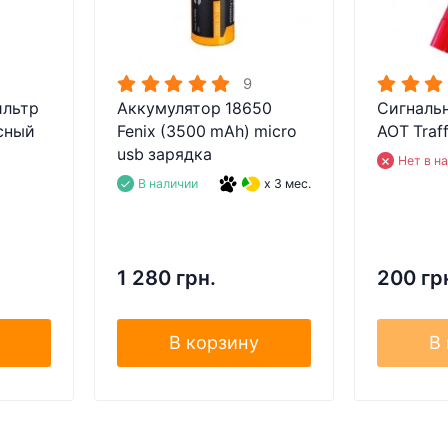
9
ильтр
Аккумулятор 18650
Сигнальн
асный
Fenix (3500 mAh) micro
AOT Traff
usb зарядка
Нет в н
В наличии
x 3 мес.
1 280 грн.
200 гр
В корзину
В