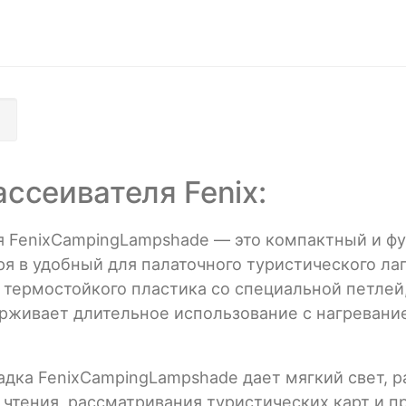
1
ссеивателя Fenix:
я FenixCampingLampshade — это компактный и ф
 в удобный для палаточного туристического лаг
 термостойкого пластика cо специальной петлей,
ерживает длительное использование с нагревание
дка FenixCampingLampshade дает мягкий свет, р
 чтения, рассматривания туристических карт и п