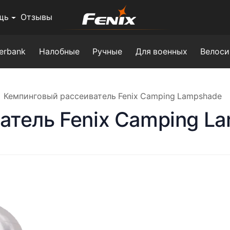
щь
Отзывы
erbank
Налобные
Ручные
Для военных
Велоси
Кемпинговый рассеиватель Fenix Camping Lampshade
атель Fenix Camping L