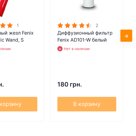
1
2
ый жезл Fenix
Диффузионный фильтр
ic Wand, S
Fenix AD101-W белый
аличии
Нет в наличии
н.
180 грн.
 корзину
В корзину