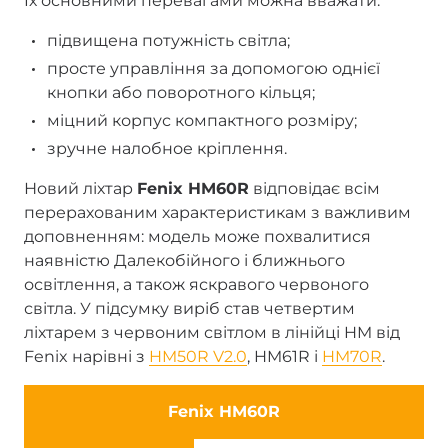
Їх основними перевагами можна вважати:
підвищена потужність світла;
просте управління за допомогою однієї
кнопки або поворотного кільця;
міцний корпус компактного розміру;
зручне налобное кріплення.
Новий ліхтар
Fenix HM60R
відповідає всім
перерахованим характеристикам з важливим
доповненням: модель може похвалитися
наявністю Далекобійного і ближнього
освітлення, а також яскравого червоного
світла. У підсумку виріб став четвертим
ліхтарем з червоним світлом в лінійці HM від
Fenix нарівні з
HM50R V2.0
, HM61R і
HM70R
.
Fenix HM60R