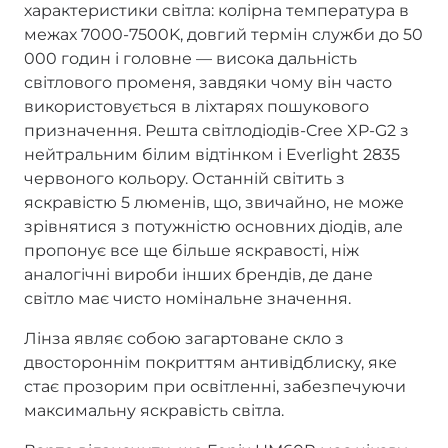
характеристики світла: колірна температура в
межах 7000-7500K, довгий термін служби до 50
000 годин і головне — висока дальність
світлового променя, завдяки чому він часто
використовується в ліхтарях пошукового
призначення. Решта світлодіодів-Cree XP-G2 з
нейтральним білим відтінком і Everlight 2835
червоного кольору. Останній світить з
яскравістю 5 люменів, що, звичайно, не може
зрівнятися з потужністю основних діодів, але
пропонує все ще більше яскравості, ніж
аналогічні вироби інших брендів, де дане
світло має чисто номінальне значення.
Лінза являє собою загартоване скло з
двостороннім покриттям антивідблиску, яке
стає прозорим при освітленні, забезпечуючи
максимальну яскравість світла.