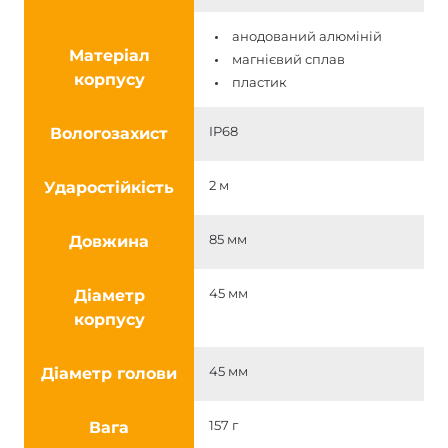
анодований алюміній
Матеріал
магнієвий сплав
корпусу
пластик
Вологозахист
IP68
Ударостійкість
2 м
Довжина
85 мм
Діаметр
45 мм
корпусу
Діаметр голови
45 мм
Вага
157 г