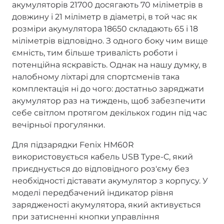
акумуляторів 21700 досягають 70 міліметрів в
довжину і 21 міліметр в діаметрі, в той час як
розміри акумулятора 18650 складають 65 і 18
міліметрів відповідно. З одного боку чим вище
ємність, тим більше тривалість роботи і
потенційна яскравість. Однак на нашу думку, в
налобному ліхтарі для спортсменів така
комплектація ні до чого: достатньо заряджати
акумулятор раз на тиждень, щоб забезпечити
себе світлом протягом декількох годин під час
вечірньої прогулянки.
Для підзарядки Fenix HM60R
використовується кабель USB Type-C, який
приєднується до відповідного роз'єму без
необхідності діставати акумулятор з корпусу. У
моделі передбачений індикатор рівня
зарядженості акумулятора, який активується
при затисненні кнопки управління