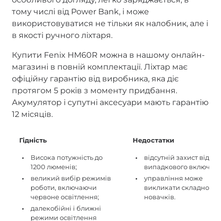
тому числі від Power Bank, і може
використовуватися не тільки як налобник, але і
в якості ручного ліхтаря.
Купити Fenix HM60R можна в нашому онлайн-
магазині в повній комплектації. Ліхтар має
офіційну гарантію від виробника, яка діє
протягом 5 років з моменту придбання.
Акумулятор і супутні аксесуари мають гарантію
12 місяців.
Гідність
Недостатки
Висока потужність до
відсутній захист від
1200 люменів;
випадкового включенн
великий вибір режимів
управління може
роботи, включаючи
викликати складності 
червоне освітлення;
новачків.
далекобійні і ближні
режими освітлення