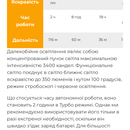
Яскравість
лм
лм
Час
2 ч
8 год
18 ч
54
год
роботи
Дальність
116 м
60 м
36 м
18 м
Далекобійне освітлення являє собою
концентрований пучок світла максимальною
інтенсивністю 3400 кандел. Функціональне
світло поєднує в світло ближнє світло
яскравістю до 350 люменів і кутом 100 градусів,
режим стробоскоп і червоне освітлення.
Що стосується часу автономної роботи, воно
становить 2 години в Турбо режимі. Однак ми
рекомендуємо використовувати його тільки в
разі екстреної необхідності, оскільки він
швидко з'їдає заряд батареї. Для більшості