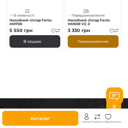
(7)
(19)
В наявності
Передзамовлення
Налобний ліхтар Fenix
Налобний ліхтар Fenix
HM70R
HM50R V2. 0
5 550
грн
3 330
грн
В кошик
Передзамовлення
На гору
Знижки
Каталог
Кабінет
Порівняти
Обране
Кошик