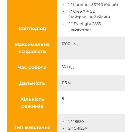
1 * Luminus SST40 (білий)
1 * Cree XP-G2
(нейтральний білий)
2 * Everlight 2835
Світлодіод
(червоний)
Максимальна
1200 лм
яскравість
Час роботи
50 год
Дальність
116 м
Кількість
8
режимів
1 * 18650
Тип живлення
2 * CR123A