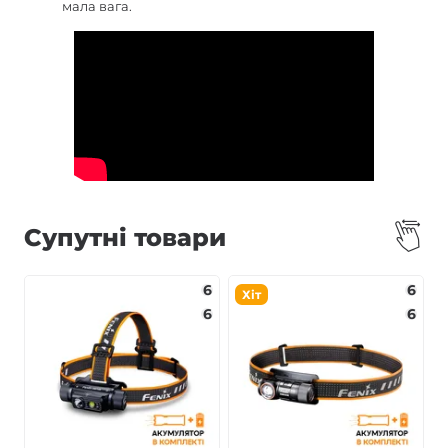
мала вага.
Супутні товари
6
6
Хіт
6
6