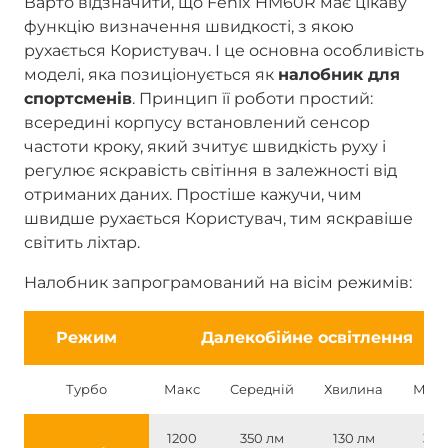
Варто відзначити, що Fenix HM60R має цікаву
функцію визначення швидкості, з якою
рухається Користувач. І це основна особливість
моделі, яка позиціонується як
налобник для
спортсменів
. Принцип її роботи простий:
всередині корпусу встановлений сенсор
частоти кроку, який зчитує швидкість руху і
регулює яскравість світіння в залежності від
отриманих даних. Простіше кажучи, чим
швидше рухається Користувач, тим яскравіше
світить ліхтар.
Налобник запрограмований на вісім режимів:
Режим
Далекобійне освітлення
Турбо
Макс
Середній
Хвилина
Мак
1200
350 лм
130 лм
30