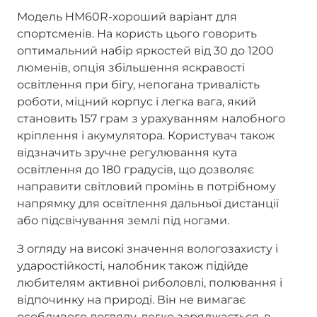
Модель HM60R-хороший варіант для
спортсменів. На користь цього говорить
оптимальний набір яркостей від 30 до 1200
люменів, опція збільшення яскравості
освітлення при бігу, непогана тривалість
роботи, міцний корпус і легка вага, який
становить 157 грам з урахуванням налобного
кріплення і акумулятора. Користувач також
відзначить зручне регулювання кута
освітлення до 180 градусів, що дозволяє
направити світловий промінь в потрібному
напрямку для освітлення дальньої дистанції
або підсвічування землі під ногами.
З огляду на високі значення вологозахисту і
ударостійкості, налобник також підійде
любителям активної риболовлі, полювання і
відпочинку на природі. Він не вимагає
особливого догляду, легко заряджається, в