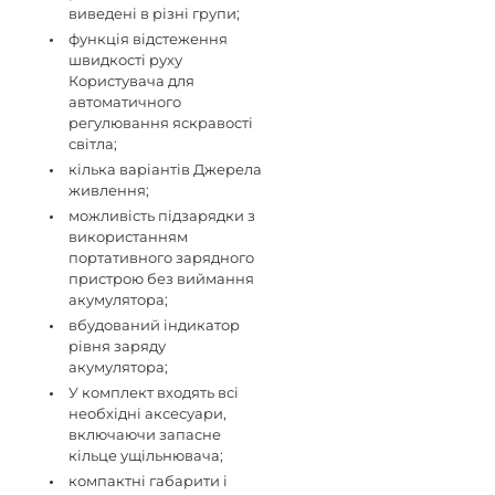
виведені в різні групи;
функція відстеження
швидкості руху
Користувача для
автоматичного
регулювання яскравості
світла;
кілька варіантів Джерела
живлення;
можливість підзарядки з
використанням
портативного зарядного
пристрою без виймання
акумулятора;
вбудований індикатор
рівня заряду
акумулятора;
У комплект входять всі
необхідні аксесуари,
включаючи запасне
кільце ущільнювача;
компактні габарити і