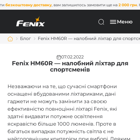
вку
, вам залишилось замовити ще на
2 000 грн
. Не пропустіть цю можли
Меню
Блог
Fenix HM60R — налобний ліхтар для спортс
07.02.2022
Fenix HM60R — налобний ліхтар для
спортсменів
Незважаючи на те, що сучасні смартфони
оснащені вбудованими ліхтариками, дані
гаджети не можуть замінити за своєю
ефективністю повноцінні ліхтарі Fenix, які
здатні видавати потужне освітлення
яскравістю більше 1000 люменів. Проте в
багатьох випадках потужність світла є не
найголовнішим критерієм при виборі. Деяким