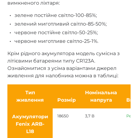
вимкненого ліхтаря:
зелене постійне світло-100-85%;
зелений миготливий світло-85-50%;
червоне постійне світло-50-25%;
червоне миготливе світло-25-1%.
Крім рідного акумулятора модель сумісна з
літієвими батареями типу CR123A.
Ознайомитися з усіма варіантами джерел
живлення для налобника можна в таблиці:
Тип
Номінальна
живлення
Розмір
напруга
Вик
Акумулятори
18650
3,7 В
Реко
Fenix ARB-
L18