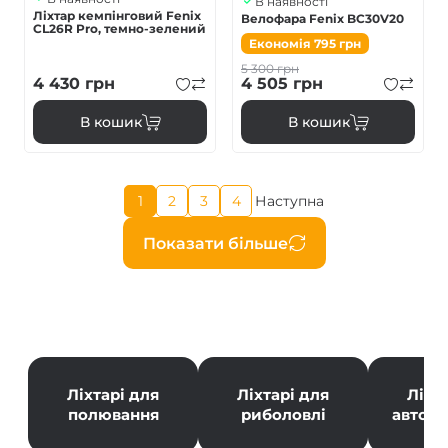
В наявності
Ліхтар кемпінговий Fenix
Велофара Fenix BC30V20
CL26R Pro, темно-зелений
Економія
795
грн
5 300
грн
4 430
грн
4 505
грн
В кошик
В кошик
Поточна
1
2
3
4
Наступна
Page
Page
Page
Наступна
сторінка
сторінка
Розбивка
Показати більше
на
сторінки
Ліхтарі для
Ліхтарі для
Ліхт
полювання
риболовлі
автол