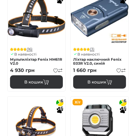
(16)
(3)
В наявності
В наявності
Мультиліхтар Fenix HM61R
Ліхтар наключний Fenix
V2.0
E03R V2.0, синій
4 930
грн
1 660
грн
В кошик
В кошик
6
6
Хіт
6
6