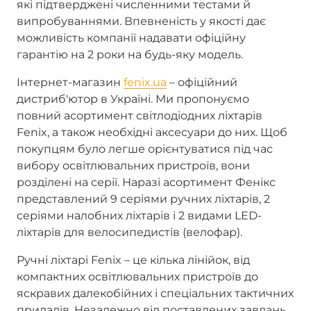
які підтверджені численними тестами й
випробуваннями. Впевненість у якості дає
можливість компанії надавати офіційну
гарантію на 2 роки на будь-яку модель.
Інтернет-магазин
fenix.ua
– офіційний
дистриб'ютор в Україні. Ми пропонуємо
повний асортимент світлодіодних ліхтарів
Fenix, а також необхідні аксесуари до них. Щоб
покупцям було легше орієнтуватися під час
вибору освітлювальних пристроїв, вони
розділені на серії. Наразі асортимент Фенікс
представлений 9 серіями ручних ліхтарів, 2
серіями налобних ліхтарів і 2 видами LED-
ліхтарів для велосипедистів (велофар).
Ручні ліхтарі Fenix – це кілька лінійок, від
компактних освітлювальних пристроїв до
яскравих далекобійних і спеціальних тактичних
приладів. Незалежно від поставлених завдань,