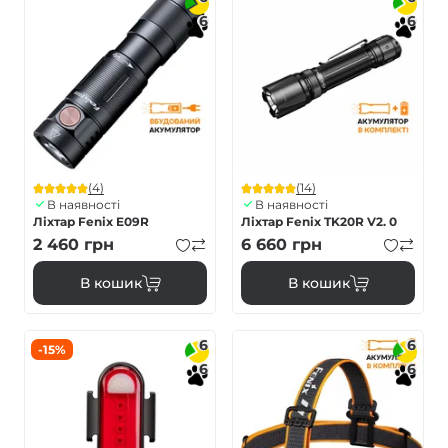
6
6
(4)
(14)
В наявності
В наявності
Ліхтар Fenix E09R
Ліхтар Fenix TK20R V2. 0
2 460
грн
6 660
грн
В кошик
В кошик
6
6
-15%
6
6