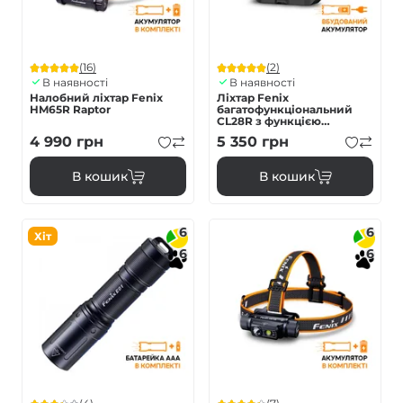
(16)
(2)
В наявності
В наявності
Налобний ліхтар Fenix
Ліхтар Fenix
HM65R Raptor
багатофункціональний
CL28R з функцією
Powerbank (10 000 mAh)
4 990
грн
5 350
грн
В кошик
В кошик
6
6
Хіт
6
6