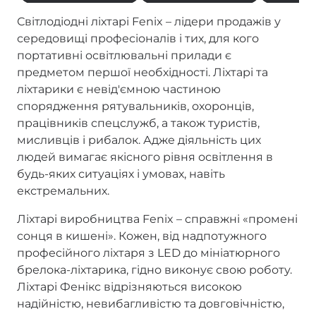
Світлодіодні ліхтарі Fenix – лідери продажів у
середовищі професіоналів і тих, для кого
портативні освітлювальні прилади є
предметом першої необхідності. Ліхтарі та
ліхтарики є невід'ємною частиною
спорядження рятувальників, охоронців,
працівників спецслужб, а також туристів,
мисливців і рибалок. Адже діяльність цих
людей вимагає якісного рівня освітлення в
будь-яких ситуаціях і умовах, навіть
екстремальних.
Ліхтарі виробництва Fenix – справжні «промені
сонця в кишені». Кожен, від надпотужного
професійного ліхтаря з LED до мініатюрного
брелока-ліхтарика, гідно виконує свою роботу.
Ліхтарі Фенікс відрізняються високою
надійністю, невибагливістю та довговічністю,