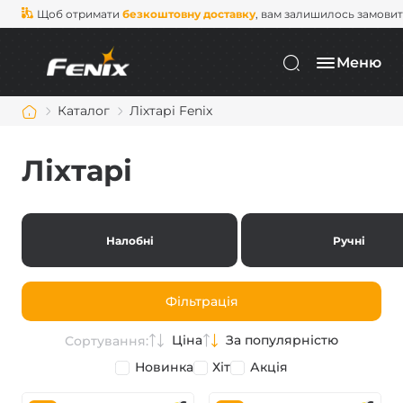
Щоб отримати
безкоштовну доставку
, вам залишилось замови
Меню
Каталог
Ліхтарі Fenix
Ліхтарі
Налобні
Ручні
Фільтрація
Ціна
За популярністю
Сортування:
Новинка
Хіт
Акція