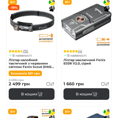
6
6
Хіт
Хіт
6
6
-19%
(15)
(4)
В наявності
В наявності
Ліхтар налобний
Ліхтар наключний Fenix
тактичний з червоним
E03R V2.0, сірий
світлом Fenix Scout (HM23
V2.0) | Лімітована серія
Економія
591
грн
3 090
грн
2 499
грн
1 660
грн
В кошик
В кошик
6
6
Хіт
Хіт
6
6