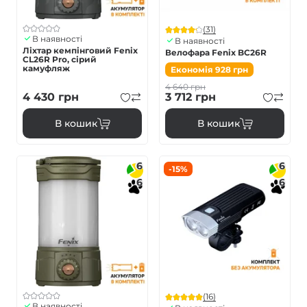
(31)
В наявності
В наявності
Ліхтар кемпінговий Fenix
Велофара Fenix BC26R
CL26R Pro, сірий
камуфляж
Економія
928
грн
4 640
грн
4 430
грн
3 712
грн
В кошик
В кошик
6
6
-15%
6
6
(16)
В наявності