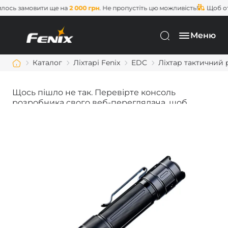
сь замовити ще на
2 000 грн
. Не пропустіть цю можливість!
Щоб отри
Меню
Каталог
Ліхтарі Fenix
EDC
Ліхтар тактичний 
Щось пішло не так. Перевірте консоль
розробника свого веб-переглядача, щоб
дізнатися більше.