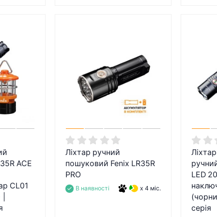
ий
Ліхтар ручний
Ліхтар
D35R ACE
пошуковий Fenix LR35R
ручний
PRO
LED 20
ар CL01
наключ
В наявності
x 4 міс.
 |
(чорни
я
серія