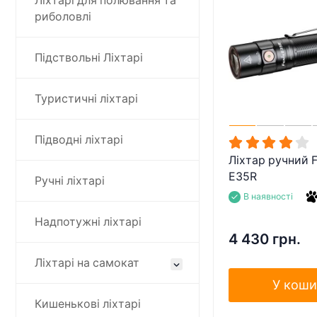
Ліхтарі для полювання та
риболовлі
Підствольні Ліхтарі
Туристичні ліхтарі
Підводні ліхтарі
Ліхтар ручний F
E35R
Ручні ліхтарі
В наявності
Надпотужні ліхтарі
4 430 грн.
Ліхтарі на самокат
У коши
Кишенькові ліхтарі