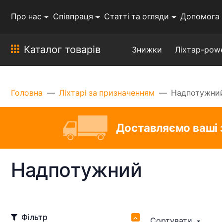
Про нас
Співпраця
Статті та огляди
Допомога
Каталог товарів
Знижки
Ліхтар-pow
Головна
Ліхтарі за призначенням
Надпотужни
Доставляємо ваші 
Надпотужний
Фільтр
Сортувати