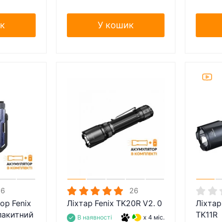
к
У кошик
6
26
ор Fenix
Ліхтар Fenix TK20R V2. 0
Ліхтар
лакитний
TK11R
В наявності
x 4 міс.