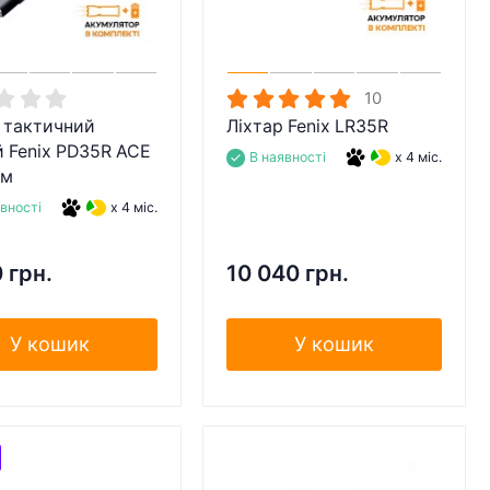
10
 тактичний
Ліхтар Fenix LR35R
 Fenix PD35R ACE
В наявності
x 4 міс.
лм
явності
x 4 міс.
 грн.
10 040 грн.
У кошик
У кошик