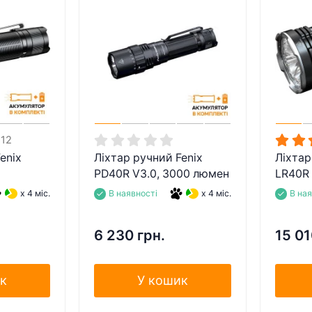
12
enix
Ліхтар ручний Fenix
Ліхтар
PD40R V3.0, 3000 люмен
LR40R 
x 4 міс.
В наявності
x 4 міс.
В на
6 230 грн.
15 01
к
У кошик