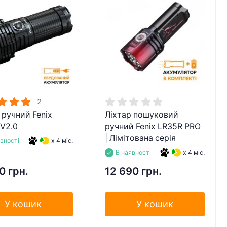
2
 ручний Fenix
Ліхтар пошуковий
V2.0
ручний Fenix LR35R PRO
| Лімітована серія
явності
x 4 міс.
В наявності
x 4 міс.
0 грн.
12 690 грн.
У кошик
У кошик