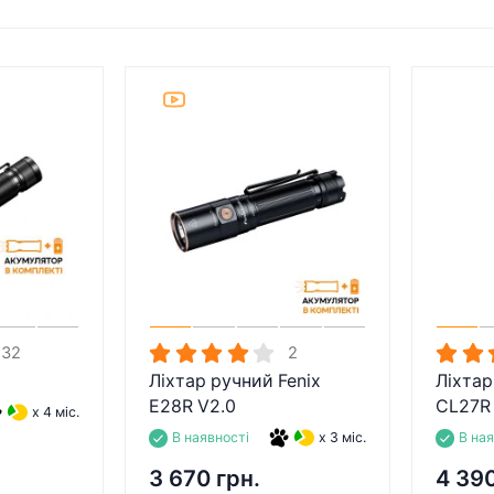
32
2
Ліхтар ручний Fenix
Ліхтар
E28R V2.0
CL27R
x 4 міс.
В наявності
x 3 міс.
В на
3 670 грн.
4 390