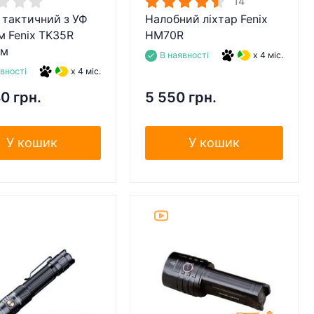
14
 тактичний з УФ
Налобний ліхтар Fenix
м Fenix TK35R
HM70R
лм
В наявності
x 4 міс.
явності
x 4 міс.
0 грн.
5 550 грн.
У кошик
У кошик