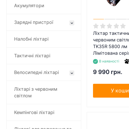
Акумулятори
Зарядні пристрої
Ліхтар тактичн
Налобні ліхтарі
червоним світл
TK35R 5800 лм 
Лімітована сері
Тактичні ліхтарі
В наявності
9 990 грн.
Велосипедні ліхтарі
Ліхтарі з червоним
У коши
світлом
Кемпінгові ліхтарі