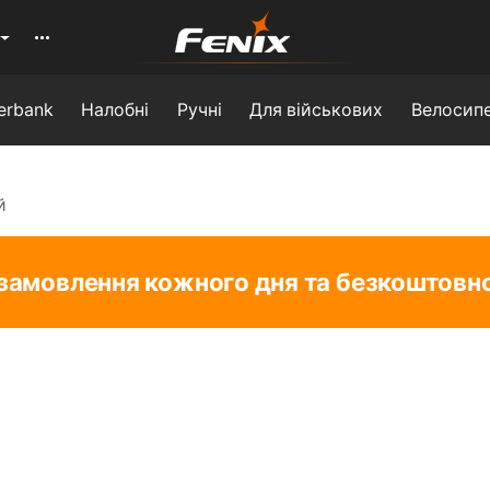
erbank
Налобні
Ручні
Для військових
Велосипе
й
замовлення кожного дня та безкоштовно 