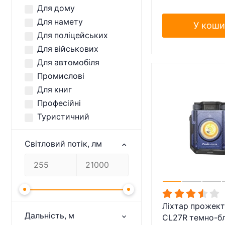
Для дому
Для намету
У коши
Для поліцейських
Для військових
Для автомобіля
Промислові
Для книг
Професійні
Туристичний
Світловий потік, лм
Ліхтар прожект
Дальність, м
CL27R темно-б