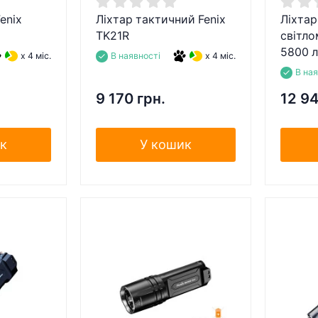
enix
Ліхтар тактичний Fenix
Ліхтар
TK21R
світло
5800 
x 4 міс.
В наявності
x 4 міс.
В на
9 170 грн.
12 94
к
У кошик