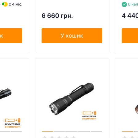
x 4 міс.
В на
6 660 грн.
4 440
к
У кошик