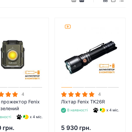
4
4
 прожектор Fenix
Ліхтар Fenix TK26R
 зелений
В наявності
x 4 міс.
явності
x 4 міс.
 грн.
5 930 грн.