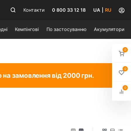
0 800 33 12 18
Контакти
UA
|
RU
дні
Кемпінгові
По застосуванню
Акумулятори
0
0
на замовлення від 2000 грн.
0