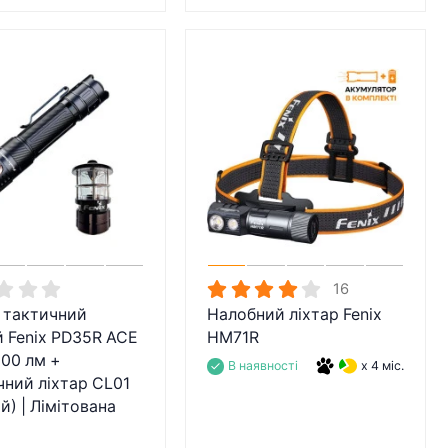
16
 тактичний
Налобний ліхтар Fenix
 Fenix PD35R ACE
HM71R
00 лм +
В наявності
x 4 міс.
ний ліхтар CL01
й) | Лімітована