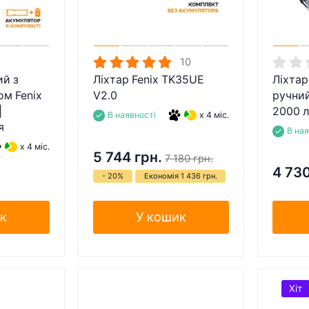
10
ий з
Ліхтар Fenix TK35UE
Ліхтар
ом Fenix
V2.0
ручний
|
2000 
В наявності
x 4 міс.
я
В на
x 4 міс.
5 744 грн.
7 180 грн.
4 730
- 20%
Економія 1 436 грн.
к
У кошик
Хіт