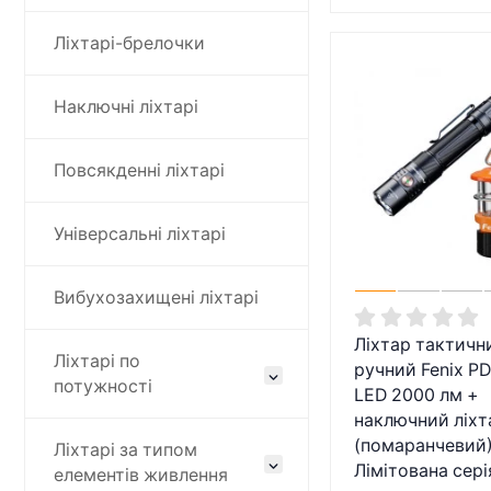
Ліхтарі-брелочки
Наключні ліхтарі
Повсякденні ліхтарі
Універсальні ліхтарі
Вибухозахищені ліхтарі
Ліхтар тактичн
Ліхтарі по
ручний Fenix P
потужності
LED 2000 лм +
наключний ліхт
(помаранчевий)
Ліхтарі за типом
Лімітована сері
елементів живлення