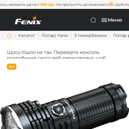
 замовити ще на
2 000 грн
. Не пропустіть цю можливість!
Щоб отрим
Меню
Каталог
Ліхтарі Fenix
З повербанком
Ліхтар 
Щось пішло не так. Перевірте консоль
розробника свого веб-переглядача, щоб
дізнатися більше.
Хіт