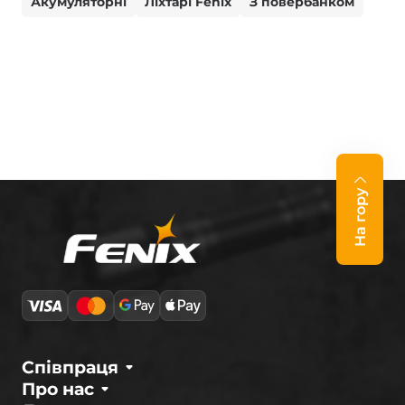
Акумуляторні
Ліхтарі Fenix
З повербанком
На гору
Співпраця
Про нас