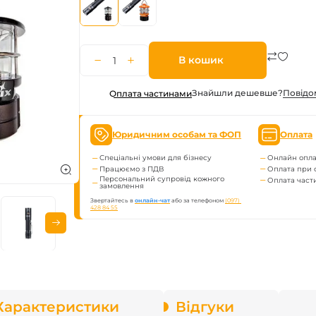
enix
арів
В кошик
Знайшли дешевше?
Повiдо
Оплата частинами
Юридичним особам та ФОП
Оплата
Спеціальні умови для бізнесу
Онлайн опла
Працюємо з ПДВ
Оплата при 
Персональний супровід кожного
Оплата час
замовлення
Звертайтесь в
онлайн-чат
або за телефоном
(097) 
428 84 55
Характеристики
Відгуки