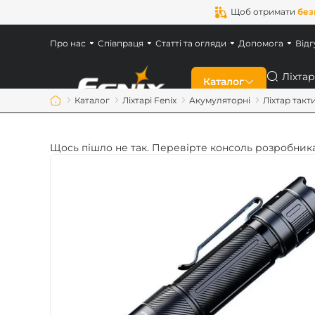
Щоб отримати
без
Про нас
Співпраця
Статті та огляди
Допомога
Відг
Пошук
Каталог
Каталог
Ліхтарі Fenix
Акумуляторні
Ліхтар такт
Знижки
Щось пішло не так. Перевірте консоль розробника
Новинки
Ліхтарі Fenix
Ліхтарі для військ
Акумулятори Feni