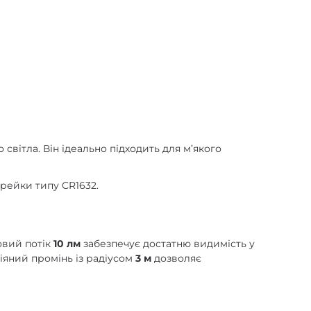
вітла. Він ідеально підходить для м’якого
арейки типу CR1632.
овий потік
10 лм
забезпечує достатню видимість у
іяний промінь із радіусом
3 м
дозволяє