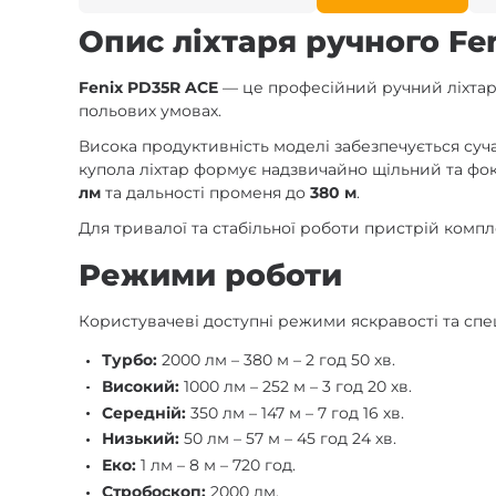
Опис ліхтаря ручного Fe
Fenix PD35R ACE
— це професійний ручний ліхтар,
польових умовах.
Висока продуктивність моделі забезпечується су
купола ліхтар формує надзвичайно щільний та фок
лм
та дальності променя до
380 м
.
Для тривалої та стабільної роботи пристрій ком
Режими роботи
Користувачеві доступні режими яскравості та спец
Турбо:
2000 лм – 380 м – 2 год 50 хв.
Високий:
1000 лм – 252 м – 3 год 20 хв.
Середній:
350 лм – 147 м – 7 год 16 хв.
Низький:
50 лм – 57 м – 45 год 24 хв.
Еко:
1 лм – 8 м – 720 год.
Стробоскоп:
2000 лм.