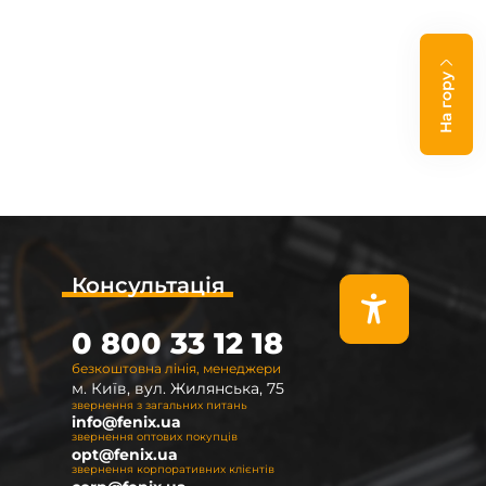
На гору
Консультація
0 800 33 12 18
безкоштовна лінія, менеджери
м. Київ, вул. Жилянська, 75
звернення з загальних питань
info@fenix.ua
звернення оптових покупців
opt@fenix.ua
звернення корпоративних клієнтів