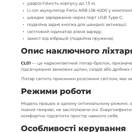
ударостійкість корпусу до 1.5 м;
Li-ion акумулятор Fenix ARB-L18-4000 у комплект
швидке заряджання через порт USB Type-C;
подвійна задня кнопка для швидкої активації;
світловий індикатор рівня заряду;
захист від вібрацій (подвійна пружина).
Опис наключного ліхтар
CL01
— це надкомпактний ліхтар-брелок, призначен
підсвічування замкових щілин, сходів або дрібних 
Ліхтар світить приємним розсіяним світлом, яке не
Режими роботи
Модель працює в одному оптимальному режимі, з
повній темряві, не засліплюючи очі. Енергоефект
комфортно підсвітити простір навколо себе.
Особливості керування