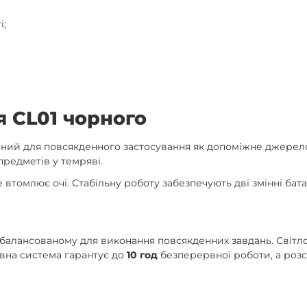
і;
я CL01 чорного
ий для повсякденного застосування як допоміжне джерело с
предметів у темряві.
 втомлює очі. Стабільну роботу забезпечують дві змінні бат
балансованому для виконання повсякденних завдань. Світл
ивна система гарантує до
10 год
безперервної роботи, а розс