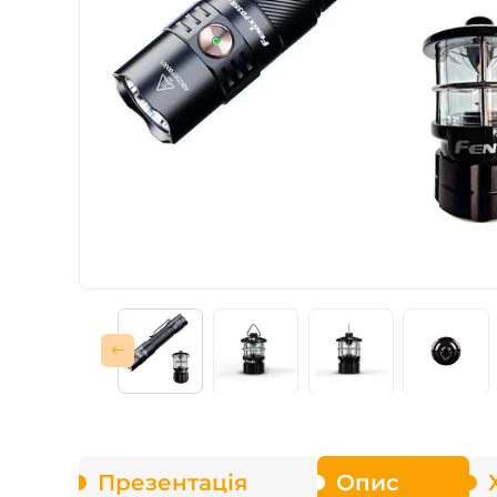
Зарядні пристрої F
Аксесуари для ліхт
Презентація
Опис