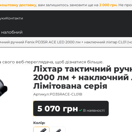
коштовну доставку
, вам залишилось замовити ще на
2 000 грн
. Не пр
уки
Контакти
ичний ручний Fenix PD35R ACE LED 2000 лм + наключний ліхтар CL01 (чо
 свого веб-переглядача, щоб дізнатися більше.
Ліхтар тактичний руч
2000 лм + наключний л
Лімітована серія
Артикул:
PD35RACE-CL01B
ових
5 070
грн
В наявності
x
Колір