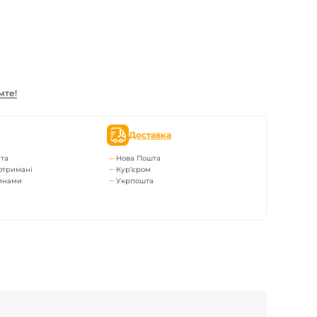
мте!
Доставка
та
Нова Пошта
отримані
Кур’єром
тинами
Укрпошта