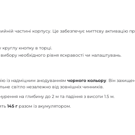
ийній частині корпусу. Це забезпечує миттєву активацію пр
 круглу кнопку в торці.
вибору необхідного рівня яскравості чи налаштувань.
нію із надміцним анодуванням
чорного кольору
. Він захище
ьне світло незалежно від зовнішніх чинників.
нурення на глибину до 2 м та падіння з висоти 1.5 м.
ить
145 г
разом із акумулятором.