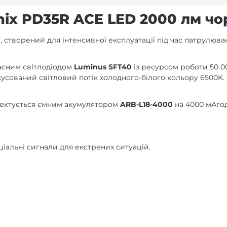
nix PD35R ACE LED 2000 лм чо
 створений для інтенсивної експлуатації під час патрулюва
часним світлодіодом
Luminus SFT40
із ресурсом роботи 50 00
усований світловий потік холодного-білого кольору 6500K.
плектується ємним акумулятором
ARB-L18-4000
на 4000 мАгод
іальні сигнали для екстрених ситуацій.