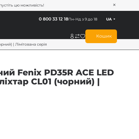
опустіть цю можливість!
0 800 33 12 18
Пн-Нд з 9 до 18
UA
Кошик
рний) | Лімітована серія
ний Fenix PD35R ACE LED
іхтар CL01 (чорний) |