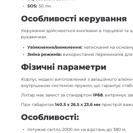
SOS:
50 лм.
Особливості керування
Керування здійснюється кнопками в торцевій та ш
рукавичках.
Увімкнення/вимкнення:
натискання на основну
Зміна режимів:
використання перемикачів для 
Фізичні параметри
Корпус моделі виготовлений з авіаційного алюмі
внутрішньою системою пружин, що гарантує стабіл
Ліхтар має захист за стандартом
IP68
, витримує за
При габаритах
140.5 х 26.5 х 23.6 мм
пристрій важ
Особливості:
потужне світло 2000 лм на відстань до 380 м;