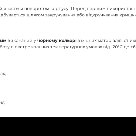
йснюється поворотом корпусу. Перед першим використання
ідбувається шляхом закручування або відкручування кришки
1 мм
виконаний у
чорному кольорі
з міцних матеріалів, стій
боту в екстремальних температурних умовах від -20°C до +6
ах;
ня;
.