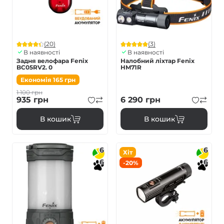
(20)
(3)
В наявності
В наявності
Задня велофара Fenix
Налобний ліхтар Fenix
BC05RV2. 0
HM71R
Економія
165
грн
1 100
грн
935
грн
6 290
грн
В кошик
В кошик
6
6
Хіт
6
6
-20%