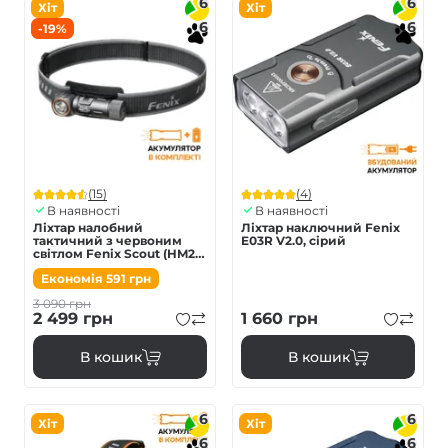
6
6
Хіт
Хіт
6
6
-19%
(15)
(4)
В наявності
В наявності
Ліхтар налобний
Ліхтар наключний Fenix
тактичний з червоним
E03R V2.0, сірий
світлом Fenix Scout (HM23
V2.0) | Лімітована серія
Економія
591
грн
3 090
грн
2 499
грн
1 660
грн
В кошик
В кошик
6
6
Хіт
Хіт
6
6