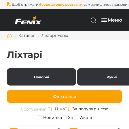
Щоб отримати
безкоштовну доставку
, вам залишилось замови
Меню
Каталог
Ліхтарі Fenix
Ліхтарі
Налобні
Ручні
Фільтрація
Ціна
За популярністю
Сортування:
Новинка
Хіт
Акція