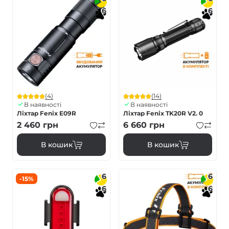
6
6
(4)
(14)
В наявності
В наявності
Ліхтар Fenix E09R
Ліхтар Fenix TK20R V2. 0
2 460
грн
6 660
грн
В кошик
В кошик
6
6
-15%
6
6