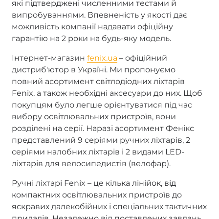
які підтверджені численними тестами й
випробуваннями. Впевненість у якості дає
можливість компанії надавати офіційну
гарантію на 2 роки на будь-яку модель.
Інтернет-магазин
fenix.ua
– офіційний
дистриб'ютор в Україні. Ми пропонуємо
повний асортимент світлодіодних ліхтарів
Fenix, а також необхідні аксесуари до них. Щоб
покупцям було легше орієнтуватися під час
вибору освітлювальних пристроїв, вони
розділені на серії. Наразі асортимент Фенікс
представлений 9 серіями ручних ліхтарів, 2
серіями налобних ліхтарів і 2 видами LED-
ліхтарів для велосипедистів (велофар).
Ручні ліхтарі Fenix – це кілька лінійок, від
компактних освітлювальних пристроїв до
яскравих далекобійних і спеціальних тактичних
приладів. Незалежно від поставлених завдань,