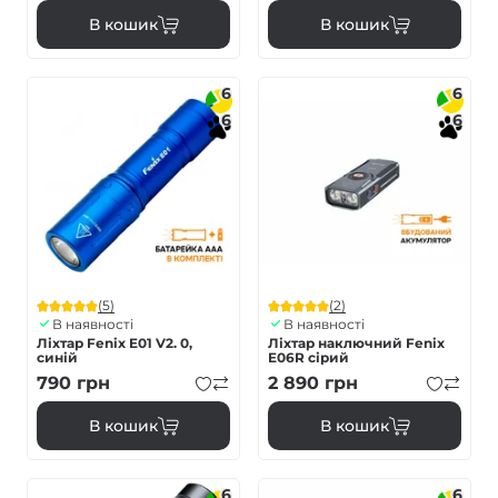
В кошик
В кошик
6
6
6
6
(5)
(2)
В наявності
В наявності
Ліхтар Fenix E01 V2. 0,
Ліхтар наключний Fenix
синій
E06R сірий
790
грн
2 890
грн
В кошик
В кошик
6
6