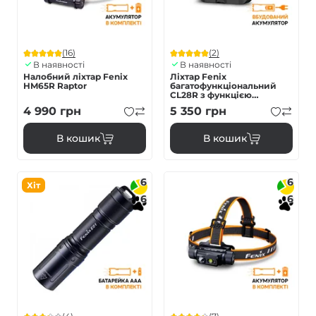
(16)
(2)
В наявності
В наявності
Налобний ліхтар Fenix
Ліхтар Fenix
HM65R Raptor
багатофункціональний
CL28R з функцією
Powerbank (10 000 mAh)
4 990
грн
5 350
грн
В кошик
В кошик
6
6
Хіт
6
6