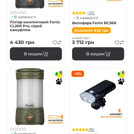
(31)
В наявності
В наявності
Ліхтар кемпінговий Fenix
Велофара Fenix BC26R
CL26R Pro, сірий
камуфляж
Економія
928
грн
4 640
грн
4 430
грн
3 712
грн
В кошик
В кошик
6
6
-15%
6
6
(16)
В наявності