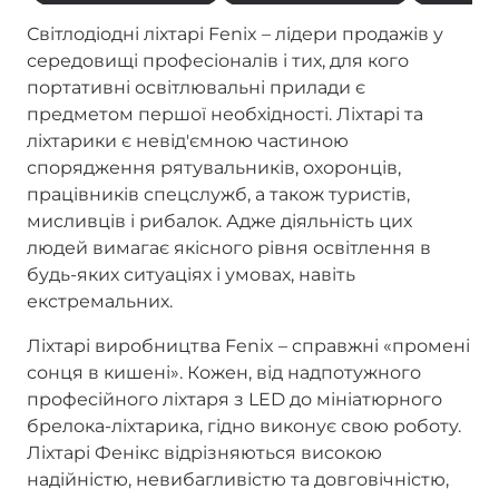
Світлодіодні ліхтарі Fenix – лідери продажів у
середовищі професіоналів і тих, для кого
портативні освітлювальні прилади є
предметом першої необхідності. Ліхтарі та
ліхтарики є невід'ємною частиною
спорядження рятувальників, охоронців,
працівників спецслужб, а також туристів,
мисливців і рибалок. Адже діяльність цих
людей вимагає якісного рівня освітлення в
будь-яких ситуаціях і умовах, навіть
екстремальних.
Ліхтарі виробництва Fenix – справжні «промені
сонця в кишені». Кожен, від надпотужного
професійного ліхтаря з LED до мініатюрного
брелока-ліхтарика, гідно виконує свою роботу.
Ліхтарі Фенікс відрізняються високою
надійністю, невибагливістю та довговічністю,