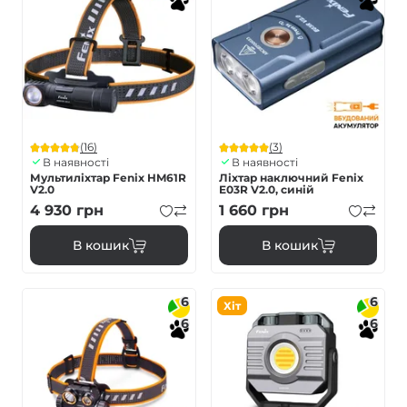
(16)
(3)
В наявності
В наявності
Мультиліхтар Fenix HM61R
Ліхтар наключний Fenix
V2.0
E03R V2.0, синій
4 930
грн
1 660
грн
В кошик
В кошик
6
6
Хіт
6
6