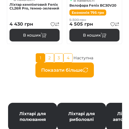
В наявності
Ліхтар кемпінговий Fenix
Велофара Fenix BC30V20
CL26R Pro, темно-зелений
Економія
795
грн
5 300
грн
4 430
грн
4 505
грн
В кошик
В кошик
Поточна
1
2
3
4
Наступна
Page
Page
Page
Наступна
сторінка
сторінка
Розбивка
Показати більше
на
сторінки
Ліхтарі для
Ліхтарі для
Ліхт
полювання
риболовлі
автол